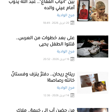
بين "أنياب الفقاع".. عبد الله يذوب
أمام عيني والده
مرح الوادية
20 ابريل 2026 - 18:49
على بعد خطوات من العرس..
قتلوا الطفل يحيى
مرح الوادية
16 ابريل 2026 - 20:52
ريتاج ريحان.. دفترٌ ينزف وفستانٌ
خانته رصاصة!
مرح الوادية
14 ابريل 2026 - 12:36
من حضن أبٍ إلى خيمة.. ملاك