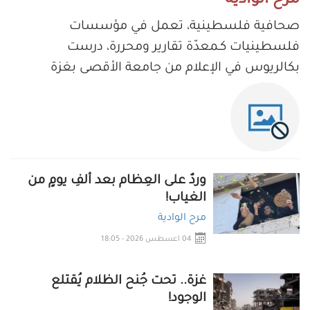
مرح الوادية
صحافية فلسطينية، تعمل في مؤسسات
فلسطينيات كـمعدّة تقارير ومحررة، درست
بكالريوس في الإعلام من جامعة الأقصى بغزة
وردٌ على العِظام بعد ألفِ يومٍ من
الغياب!
مرح الوادية
04 اعسطس 2026 - 18:05
غزة.. تحت جُنح الظلام يُقتلع
الوجود!