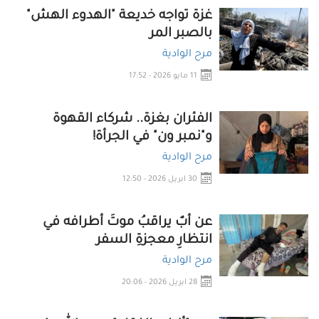
غزة تواجه خديعة "الهدوء الهش"
بالصبر المر
مرح الوادية
11 مايو 2026 - 17:52
الفئران بغزة.. شركاء القهوة
و"نمبر ون" في الجرأة!
مرح الوادية
30 ابريل 2026 - 12:50
عن أبٌ يراقبُ موتَ أطرافه في
انتظارِ معجزةِ السفر
مرح الوادية
28 ابريل 2026 - 20:06