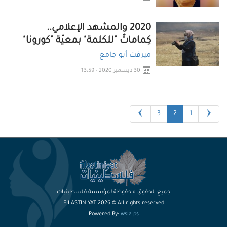
2020 والمشهد الإعلامي..
كِماماتٌ "للكلمة" بمعيّة "كورونا"
ميرفت أبو جامع
30 ديسمبر 2020 - 13:59
3
2
1
جميع الحقوق محفوظة لمؤسسة فلسطينيات
FILASTINIYAT 2026 © All rights reserved
Powered By:
wsla.ps