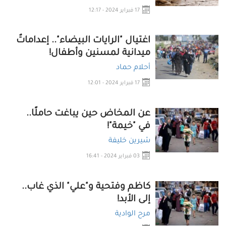
17 فبراير 2024 - 12:17
اغتيال "الرايات البيضاء".. إعداماتٌ
ميدانية لمسنين وأطفال!
أحلام حماد
17 فبراير 2024 - 12:01
عن المخاض حين يباغت حاملًا..
في "خيمة"!
شيرين خليفة
03 فبراير 2024 - 16:41
كاظم وفتحية و"علي" الذي غاب..
إلى الأبد!
مرح الوادية