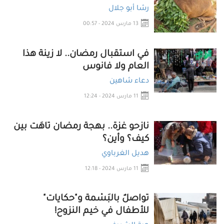
رشا أبو جلال
13 مارس 2024 - 00:57
في استقبال رمضان.. لا زينة هذا
العام ولا فانوس
دعاء شاهين
11 مارس 2024 - 12:24
نازحو غزة.. بهجة رمضان تاهَت بين
كيف؟ وأين؟
هديل الغرباوي
11 مارس 2024 - 12:18
تواصلٌ بالبَسْمة و"حكايات"
للأطفال في خيم النزوح!