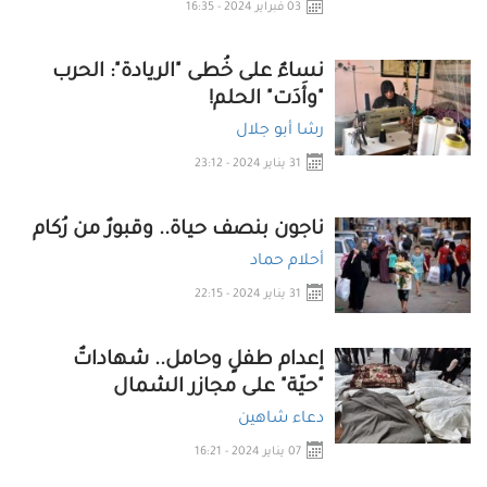
03 فبراير 2024 - 16:35
نساءٌ على خُطى "الريادة": الحرب
"وأَدَت" الحلم!
رشا أبو جلال
31 يناير 2024 - 23:12
ناجون بنصف حياة.. وقبورٌ من رُكام
أحلام حماد
31 يناير 2024 - 22:15
إعدام طفلٍ وحامل.. شهاداتٌ
"حيّة" على مجازر الشمال
دعاء شاهين
07 يناير 2024 - 16:21