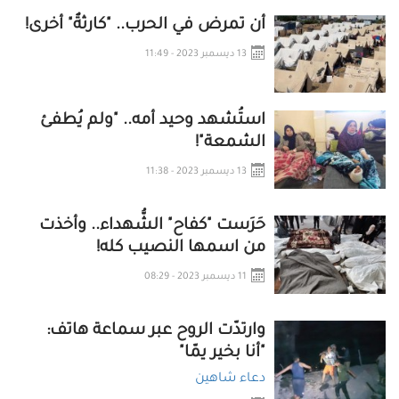
أن تمرض في الحرب.. "كارثةٌ" أخرى!
13 ديسمبر 2023 - 11:49
استُشهد وحيد أمه.. "ولم يُطفئ
الشمعة"!
13 ديسمبر 2023 - 11:38
حَرَست "كفاح" الشُّهداء.. وأخذت
من اسمها النصيب كله!
11 ديسمبر 2023 - 08:29
وارتدّت الروح عبر سماعة هاتف:
"أنا بخير يمّا"
دعاء شاهين