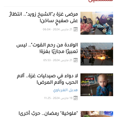
فلسطين
مرضى غزة بـ"الشيخ زويد".. انتظارٌ
على صفيحٍ ساخن!
21 مارس 2024 - 06:04
الولادة من رحم المَوت".. ليس
تعبيرًا مجازيًا بغزة!
21 مارس 2024 - 05:53
لا دواء في صيدليات غزة.. آلام
الحرب وآلام المرض!
هديل الغرباوي
19 مارس 2024 - 11:25
"ملوخية" رمضان.. حربٌ أخرى!