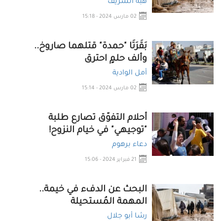
هبة الشريف
02 مارس 2024 - 15:18
بَقَرَتَا "حمدة" قتلهما صاروخ..
وألف حلمٍ احترق
أمل الوادية
02 مارس 2024 - 15:14
أحلام التفوّق تصارع طلبة
"توجيهي" في خيام النزوح!
دعاء برهوم
21 فبراير 2024 - 15:06
البحث عن الدفء في خيمة..
المهمة المُستحيلة
رشا أبو جلال