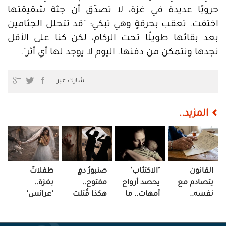
حروبًا عديدة في غزة، لا تصدّق أن جثة شقيقتها
اختفت. تعقب بحرقةٍ وهي تبكي: "قد تتحلل الجثامين
بعد بقائها طويلًا تحت الركام، لكن كنا على الأقل
نجدها ونتمكن من دفنها. اليوم لا يوجد لها أي أثر".
شارك عبر
المزيد..
القانون
"الاكتئاب"
صنبورُ دمٍ
طفلاتٌ
يتصادم مع
يحصد أرواح
مفتوح..
بغزة..
نفسه..
أمهات.. ما
هكذا قُتلت
"عرائس"
نساءٌ فقدن
بعد الولادة!
نساءٌ وسط
وسط
ميراثهن
ضجيج
الخيام!