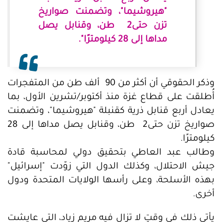
"هيروشيما"، وتضمنت صواريخ
تزن حتى2 طن، وقنابل يصل
مداها إلى 28 كيلومترًا".
وذكر الحقوقي أن أكثر من 90 ألف طن من المتفجرات
أُطلقت على قطاع غزة منذ أكتوبر/تشرين الأول، بما
يعادل أربع قنابل ذرية كقنبلة "هيروشيما"، وتضمنت
صواريخ تزن حتى2 طن، وقنابل يصل مداها إلى 28
كيلومترًا.
وطالب عبد العاطي بتحقيق دولي لمحاسبة قادة
جيش الاحتلال، وكذلك الدول التي زوّدت "إسرائيل"
بهذه الأسلحة، وعلى رأسها الولايات المتحدة ودول
أخرى.
يأتي ذلك في وقتٍ لا تزال فيه مريم زياد، التي عايشت