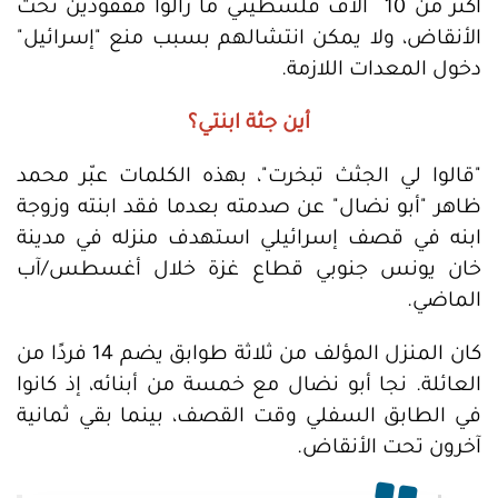
أكثر من 10 آلاف فلسطيني ما زالوا مفقودين تحت
الأنقاض، ولا يمكن انتشالهم بسبب منع "إسرائيل"
دخول المعدات اللازمة.
أين جثة ابنتي؟
"قالوا لي الجثث تبخرت"، بهذه الكلمات عبّر محمد
ظاهر "أبو نضال" عن صدمته بعدما فقد ابنته وزوجة
ابنه في قصف إسرائيلي استهدف منزله في مدينة
خان يونس جنوبي قطاع غزة خلال أغسطس/آب
الماضي.
كان المنزل المؤلف من ثلاثة طوابق يضم 14 فردًا من
العائلة. نجا أبو نضال مع خمسة من أبنائه، إذ كانوا
في الطابق السفلي وقت القصف، بينما بقي ثمانية
آخرون تحت الأنقاض.