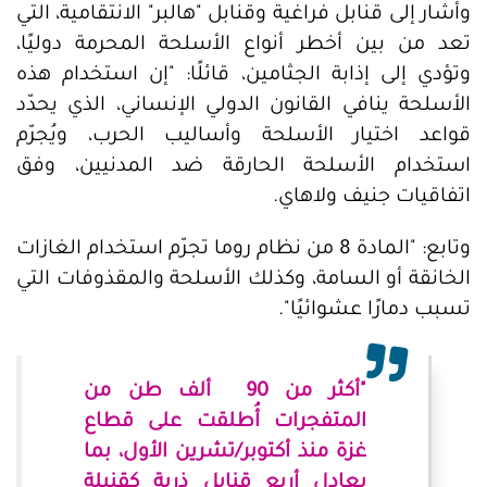
وأشار إلى قنابل فراغية وقنابل "هالبر" الانتقامية، التي
تعد من بين أخطر أنواع الأسلحة المحرمة دوليًا،
وتؤدي إلى إذابة الجثامين، قائلًا: "إن استخدام هذه
الأسلحة ينافي القانون الدولي الإنساني، الذي يحدّد
قواعد اختيار الأسلحة وأساليب الحرب، ويُجرّم
استخدام الأسلحة الحارقة ضد المدنيين، وفق
اتفاقيات جنيف ولاهاي.
وتابع: "المادة 8 من نظام روما تجرّم استخدام الغازات
الخانقة أو السامة، وكذلك الأسلحة والمقذوفات التي
تسبب دمارًا عشوائيًا".
"أكثر من 90 ألف طن من
المتفجرات أُطلقت على قطاع
غزة منذ أكتوبر/تشرين الأول، بما
يعادل أربع قنابل ذرية كقنبلة