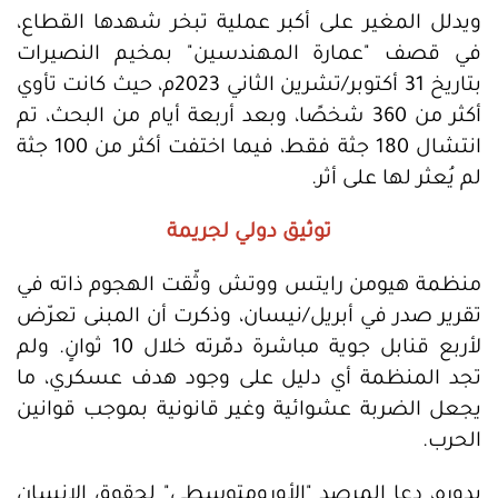
ويدلل المغير على أكبر عملية تبخر شهدها القطاع،
في قصف "عمارة المهندسين" بمخيم النصيرات
بتاريخ 31 أكتوبر/تشرين الثاني 2023م، حيث كانت تأوي
أكثر من 360 شخصًا، وبعد أربعة أيام من البحث، تم
انتشال 180 جثة فقط، فيما اختفت أكثر من 100 جثة
لم يُعثر لها على أثر.
توثيق دولي لجريمة
منظمة هيومن رايتس ووتش وثّقت الهجوم ذاته في
تقرير صدر في أبريل/نيسان، وذكرت أن المبنى تعرّض
لأربع قنابل جوية مباشرة دمّرته خلال 10 ثوانٍ. ولم
تجد المنظمة أي دليل على وجود هدف عسكري، ما
يجعل الضربة عشوائية وغير قانونية بموجب قوانين
الحرب.
بدوره، دعا المرصد "الأورومتوسطي" لحقوق الإنسان