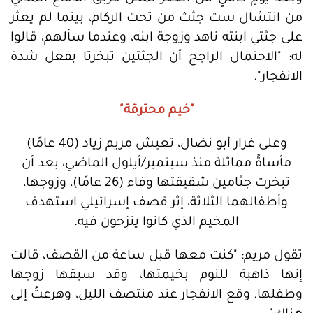
من انتشال ست جثث من تحت الركام، بينما لم يعثر
على جثتي ابنته ناهد وزوجة ابنه، وعندما سألهم، قالوا
له: "الاحتمال الراجح أن الجثتين تبخرتا بفعل شدة
الانفجار".
"خيم محترقة"
وعلى غرار أبو نضال، تعيش مريم زياد (40 عامًا)
مأساةً مماثلة منذ سبتمبر/أيلول الماضي، بعد أن
تبخرت جثامين شقيقتها وفاء (26 عامًا)، وزوجها،
وأطفالهما الثلاثة، إثر قصف إسرائيلي استهدف
المخيم الذي كانوا ينزحون فيه.
تقول مريم: "كنت معها قبل ساعة من القصف، قالت
إنها ذاهبة للنوم بخيمتها، وقد سبقها زوجها
وطفلها. وقع الانفجار عند منتصف الليل، وهرعتُ إلى