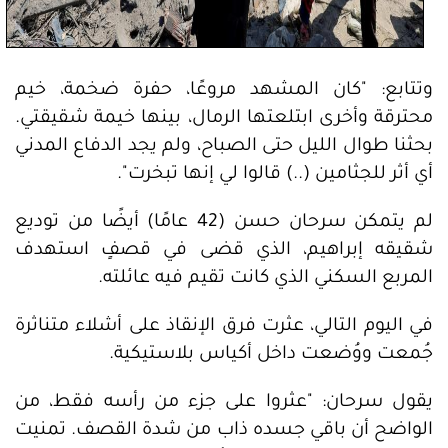
وتتابع: "كان المشهد مروعًا، حفرة ضخمة، خيم
محترقة وأخرى ابتلعتها الرمال، بينها خيمة شقيقتي.
بحثنا طوال الليل حتى الصباح، ولم يجد الدفاع المدني
أي أثر للجثامين (..) قالوا لي إنها تبخرت".
لم يتمكن سرحان حسن (42 عامًا) أيضًا من توديع
شقيقه إبراهيم، الذي قضى في قصفٍ استهدف
المربع السكني الذي كانت تقيم فيه عائلته.
في اليوم التالي، عثرت فرق الإنقاذ على أشلاء متناثرة
جُمعت ووُضعت داخل أكياس بلاستيكية.
يقول سرحان: "عثروا على جزء من رأسه فقط، من
الواضح أن باقي جسده ذاب من شدة القصف. تمنيت