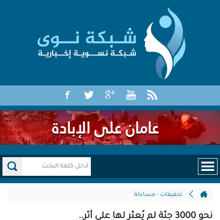
تحقيقات - مساءلة
نحو 3000 جثة لم يُعثر لها على أثر..