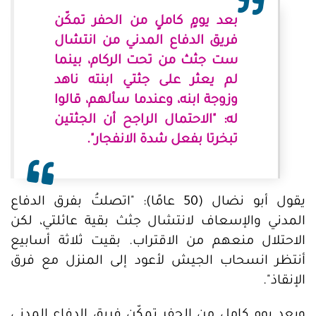
بعد يومٍ كاملٍ من الحفر تمكّن
فريق الدفاع المدني من انتشال
ست جثث من تحت الركام، بينما
لم يعثر على جثتي ابنته ناهد
وزوجة ابنه، وعندما سألهم، قالوا
له: "الاحتمال الراجح أن الجثتين
تبخرتا بفعل شدة الانفجار".
يقول أبو نضال (50 عامًا): "اتصلتُ بفرق الدفاع
المدني والإسعاف لانتشال جثث بقية عائلتي، لكن
الاحتلال منعهم من الاقتراب. بقيت ثلاثة أسابيع
أنتظر انسحاب الجيش لأعود إلى المنزل مع فرق
الإنقاذ".
وبعد يومٍ كاملٍ من الحفر تمكّن فريق الدفاع المدني