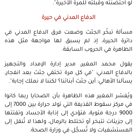
لو احتضنته وقبلته للمرة الأخيرة".
الدفاع المدني في حيرة
مسألة تبخّر الجثث وضعت فرق الدفاع المدني في
دائرة الحيرة، إذ لم يسبق لها مواجهة مثل هذه
الظاهرة في الحروب السابقة.
يقول محمد المغير، مدير إدارة الإمداد والتجهيز
بالدفاع المدني: "في كل مرة تختفي جثث بعد انفجار،
يسألنا الأهالي: أين جثث أبنائنا؟ لكننا لا نملك إجابة".
ويُفسّر المغير هذه الظاهرة بأن الضحايا ربما كانوا
في مركز سقوط القذيفة التي تولد حرارة بين 7000 إلى
9000 درجة مئوية، فتؤدي إلى إذابة الأجساد وتفتتها
إلى جزيئات تتبخر أو تختلط بالرمال، ولهذا لا تُنقل إلى
المستشفيات ولا تُسجَّل في وزارة الصحة.