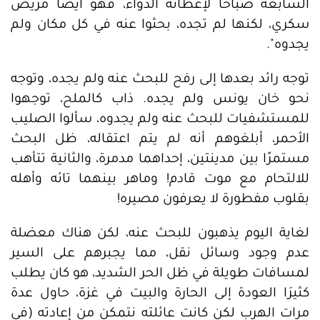
السابعة صباحًا لإعطائه الدواء، فهو أيضًا مريض
سكري، لكنها لم تجده، بحثوا عنه في كل مكان ولم
يجدوه".
توجه رائد بعدها إلى رفح للبحث عنه ولم يجده، وتوجه
نحو خان يونس ولم يجده. ذاب كالملح، توجهوا
للمستشفيات للبحث عنه ولم يجدوه، سألوا الصليب
الأحمر، أبلغوهم أنه لم يتم اعتقاله، ظل البحث
مستمرًا بين مدينتين، إحداهما مدمرة، والثانية تتأهب
للالتحام مع موت قادم! وماهر بينهما تائه وأهله
بقلوب مفطورة لا يعرفون مصيره!
لغاية اليوم يذهبون للبحث عنه، لكن هناك معضلة
عدم وجود وسائل نقل، مما يجبرهم على السير
لمسافات طويلة في ظل الحر الشديد، هو كان يطلب
كثيرَا العودة إلى الحارة والبيت في غزة، حاول عدة
مرات الهرب لكن كانت عائلته نتمكن من إعادته (في