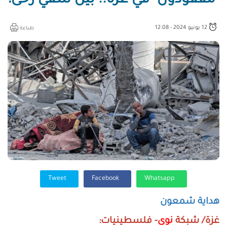
"مفقودون" في غزة.. بين شقّي رحى!
12 يونيو 2024 - 12:08
طباعة
Tweet
Facebook
Whatsapp
هداية شمعون
غزة/ شبكة
نوى
- فلسطينيات: