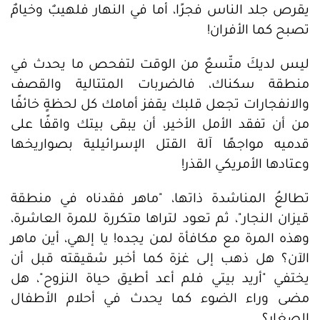
يقرص جلد الناس فجرًا، أما في النهار فلهيبٌ وخيامٌ
تصبح كما الأفران!
ليس لديكَ متّسعٌ من الوقت لتفحص ما يحدث في
منطقة سكناك، فالضربات المتتالية والقصف
والانفجارات تجعل قلبك يقفز أمامك كل لحظةٍ خائفًا
من أن تفقد الأمل الأخير، أن يبقى بيتك واقفًا على
قدميه مواجهًا آلة القتل الإسرائيلية بصواريخها
وعتادها الأمريكي القذر!
تطالعُ المناشدة ذاتها، "ماهر فقدناه في منطقة
قيزان النجار"، ثم تعود لتراها متكررة للمرة العاشرة،
وهذه المرة مع مكافأة لمن يجده! يا إلهي، أين ماهر
الآن؟ هل ذهب إلى غزة كما أخبر شقيقته قبل أن
يختفي "أريد بيتي فلم أعد أطيق حياة النزوح"، هل
مضى وراء الضوء كما يحدث في أحلام الأطفال