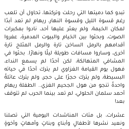
تبدو كما دميتها التي رحلت وتركتها، تحاول أن تلعب
رغم قسوة الليل وقسوة النهار، ريهام لم تعد أبدًا
لمكان الخيمة، ولم يعثر عليها أحد، نادوا بمكبرات
الصوت، وبحثوا بين الخيام والبيوت المدمرة، عفروا
أقدامهم بالرمل الساخن تارة والرمل المثلج تارة
أخرى، وساروا مسافات طويلة ليلًا ونهارًا. بحثوا في
المشافي المتهالكة، لكن أحدًا لم يسمع النداء،
فهول يوم القيامة الغزاوي لم يترك أحدًا في حياته
البسيطة، ولم يترك حجرًا على حجر، ولم يترك عائلةً
واحدةً تنجو من هول الجحيم الغزي.. الطفلة ريهام
أحمد سلمان الحلولي، لم تعد بينما الحرب لم تتوقف
بعد!
عشرات، بل مئات المناشدات اليومية التي تصلنا
ونعيد نشرها لأطفالٍ وأبناءٍ وبناتٍ وأمهاتٍ وأخوةٍ