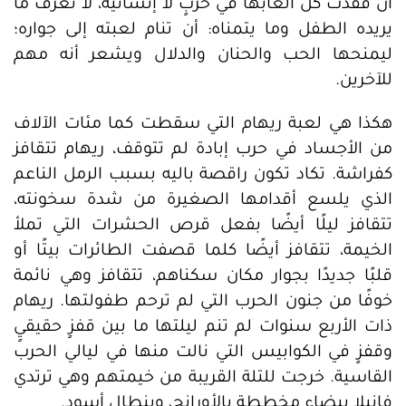
أن فقدت كل ألعابها في حربٍ لا إنسانية، لا تعرف ما
يريده الطفل وما يتمناه: أن تنام لعبته إلى جواره؛
ليمنحها الحب والحنان والدلال ويشعر أنه مهم
للآخرين.
هكذا هي لعبة ريهام التي سقطت كما مئات الآلاف
من الأجساد في حرب إبادة لم تتوقف، ريهام تتقافز
كفراشة. تكاد تكون راقصة باليه بسبب الرمل الناعم
الذي يلسع أقدامها الصغيرة من شدة سخونته،
تتقافز ليلًا أيضًا بفعل قرص الحشرات التي تملأ
الخيمة، تتقافز أيضًا كلما قصفت الطائرات بيتًا أو
قلبًا جديدًا بجوار مكان سكناهم، تتقافز وهي نائمة
خوفًا من جنون الحرب التي لم ترحم طفولتها. ريهام
ذات الأربع سنوات لم تنم ليلتها ما بين قفزٍ حقيقيٍ
وقفزٍ في الكوابيس التي نالت منها في ليالي الحرب
القاسية. خرجت للتلة القريبة من خيمتهم وهي ترتدي
فانيلا بيضاء مخططة بالأورانج، وبنطال أسود.