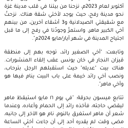
أكتوبر لعام 2023م، نزحنا من بيتنا في قلب مدينة غزة
نحو مدينة رفح، حيث يوجد لأختي شقة هناك. نزحتُ
مع شقيقتي الصيدلانية و3 أشقاء آخرين، من بينهم
أخي الكبير ماهر، واستمرَّ وجودُنا في رفح إلى ما قبل
اجتياح المدينة في شهر أيار/مايو 2024م".
وتابعت: "أخي الصغير رائد، توجه بهم إلى منطقة
قيزان النجار في خان يونس عقب إلقاء المنشورات.
هناك بيت "عديله" حيث استقبلهم الرجل بترحاب،
ونصب أخي رائد خيمة على باب البيت ينام فيها هو
وأخي ماهر".
تتابع ميسون بحرقة: "في يوم ١٦ مايو استيقظ ماهر
ليقضي حاجته، فأخذه رائد إلى الحمام وأعاده، وعندما
شعر أن ماهر استغرق بالنوم، نام هو الآخر إلى جانبه،
مضى وقت لم يقدره أحد إلى أن جاءت أختي الساعة