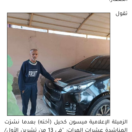
الصغار؟
تقول
الزميلة الإعلامية ميسون كحيل (أخته) بعدما نشرَت
المناشدة عشرات المرات: "في 13 من تشرين الأول/