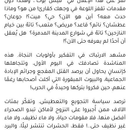
تمرُّ على هذا الإعلان في "فيس بوك"، وهكذا دون
مقدمات تقفز اللوعة في وجهك كقارئ! من هو؟ وماذا
حدث معه؟ أين هو الآن؟ حي؟ ميت؟! جوعان؟
عطشان؟ نائم؟ قاعد؟ مريض؟ متعب؟ تائهٌ بين خيام
النازحين؟ تائهٌ في شوارع المدينة المدمرة؟ هل يُعقل
أن أحدًا لم يعرفه حتى الآن؟!
مشهد الارتباك في التفكير بأولويات النجاة. هذه
المناشدة تصادفك في اليوم الأول، وتتجاهلها
كإنسانٍ يحاول أن يرصد القتل المفجع وجرائم الإبادة
الجماعية، والبيوت المبقورة التي أكلت أصحابها رغمًا
عنهم، حين فكروا بتركها وحيدةً في الحرب!
ترصد سياسة التجويع والتعطيش، وتفكّر بمئات
الآلاف ممن أُجبروا على النزوح لأماكن تبدو الصحراء
أفضل منها، فلا مقومات حياة، ولا ماء نظيف، ولا ماء
غير نظيف حتى..! فقط، الحشرات تنتشر ليلًا، والبرد