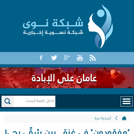
أبجدية حرة