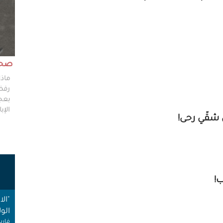
مش وقته!!
صحاف
ليس مطلوباً من الصحفي أن يكون مخططًا إستراتيجيًا
ماذا
ليضع إستراتيجيات عملٍ للهيئات العامة، ولكن من حقه
رفضو
سؤال من يضعون تلك الاستراتيجيات عن تفاصيلها،
بعجز
وخططهم في حال حدوث السيناريوهات الأسوأ؟
الإبا
 شقّي رحى!
ت
!
"ال
الول
فارس