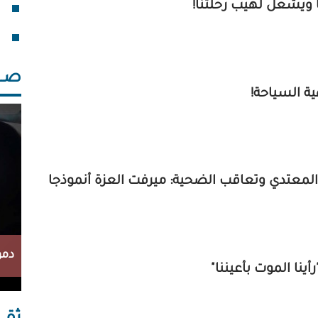
ا ويشعل لهيب رحلتنا!
فقد
خلف
صــــ
ية السياحة!
لمعتدي وتعاقب الضحية: ميرفت العزة أنموذجا
دمو
رأينا الموت بأعيننا"