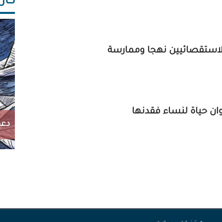
كاريك
ة للاستقصائيين نهجا وممارسة
وان حياة لنساء فقدنها
دعم