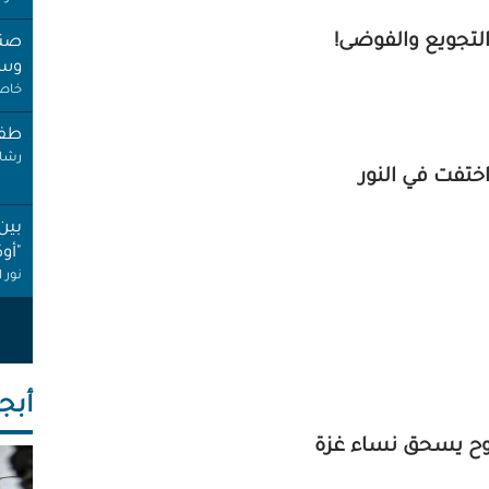
لتجويع والفوضى!
صنب
وسط
خاص 
طفل
رشا 
اختفت في النور
بين
"أو
نور 
عام
إجاز
أنصا
أبجـ
"غِر
البي
روح يسحق نساء غزة
عبد 