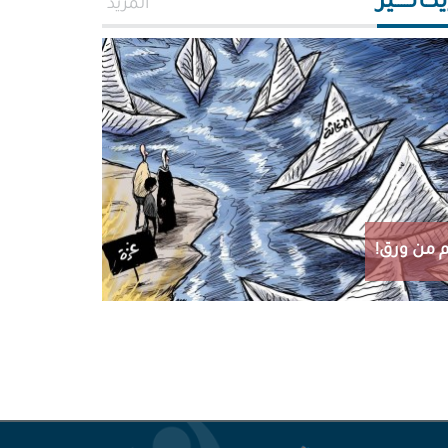
اتـــــير
المزيد
 من ورق!