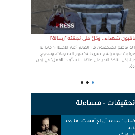
يون شهداء.. وكلٌّ على نَجمَته "رسالة"!
#خطفوا_غزة.. 
 لو قاطع الصحفيون في العالم أخبار الاحتلال؟ ماذا لو
غزة مخطوفة، و
ا بث مؤتمراته وتصريحاته؟ نلوم الحكومات، ونتحجج
نعرفهم جميعًا،
نا، إذن، لنأخذ الأمر على عاتقنا، لنستَعِد "الفعل" في زمن
وكرامتهم، وحيا
دة.
وأهلها أن يرفع
للوجع.
حقيقات - مساءلة
اكتئاب" يحصد أرواح أمهات.. ما بعد
ادة!
 المالكي