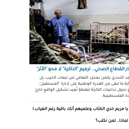
ّوني وضحكوا".. انتهاكات جنسية
نظّمة" في سجون "إسرائيل"!
د سليمان
حو طولكرم بين وعود الإغاثة وواقع
ز!
سلامة
ةُ الشُّهود.. نهجٌ "إسرائيلي"
فلات من العقاب!
ة توفيق
ر القطاع الصحي.. ترميم "الذاكرة" لا محو "الأثر"
صو "الشبح" بغزة.. هويّات تُكشف
عد التحدي يكمن بمجرد التعافي من تبعات الحرب، بل
ة ما تبقى من القدرة الوطنية على إدارة "المستقبل"،
ل مرة!
تحول تداعيات الكارثة لنقطةٍ تُعيد تشكيل الواقع خارج
ادة الفلسطينية.
ئل قاتلة.. مضادات حيوية في قِطع
س كريم"!
يا مريم خذي الكتاب وعلميهم أنك باقية رغم الغياب.!
ل موسى
لماذا.. لمن نكتب؟
انون يتصادم مع نفسه.. نساءٌ