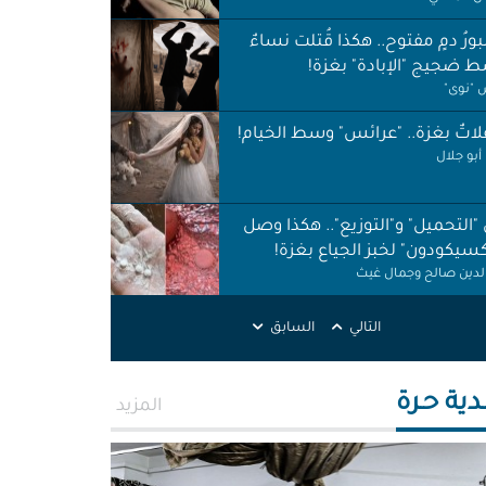
ورُ دمٍ مفتوح.. هكذا قُتلت نساءٌ
 ضجيج "الإبادة" بغزة!
"نوى"
اتٌ بغزة.. "عرائس" وسط الخيام!
أبو جلال
 "التحميل" و"التوزيع".. هكذا وصل
كسيكودون" لخبز الجياع بغزة!
الدين صالح وجمال غيث
لات نظافة في الظل.. لا حقوق ولا
التالي
السابق
ات!
ر اطميزة
دية حـرة
المزيد
اس" غزة قنابل موقوتة.. خَرابٌ نَخَر
ئة والتربة!
الله التركماني ورشا فرحات