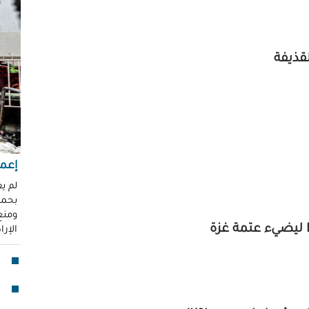
"عر
"مُ
محم
قذيفة
ناز
العو
رغد 
إباد
للإ
مشير
إعما
قنا
لم ي
بحماي
لأو
ومنع 
 ليضيء عتمة غزة
الإر
بدا
"آي
جما
الق