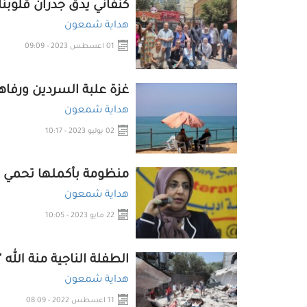
كنفاني يدق جدران قلوبن
هداية شمعون
01 اعسطس 2023 - 09:09
غزة علبة السردين ورفاه
هداية شمعون
02 يوليو 2023 - 10:17
منظومة بأكملها تحمي ا
هداية شمعون
22 مايو 2023 - 10:05
الطفلة الناجية منة الله "
هداية شمعون
11 اعسطس 2022 - 08:09