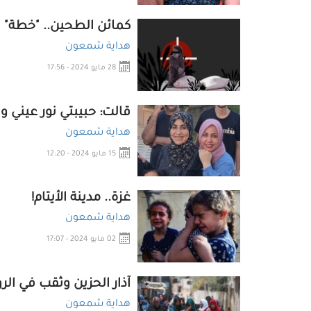
كمائن الطحين.. "خطة" ا
هداية شمعون
28 مايو 2024 - 17:56
قالت: حبيبتي نور عيني و
هداية شمعون
15 مايو 2024 - 12:20
غزة.. مدينة الأيتام!
هداية شمعون
02 مايو 2024 - 17:07
آذار الحزين وثقب في ال
هداية شمعون