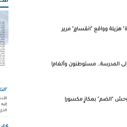
ثقـــ
" هزيلة وواقع "انقسامٍ" مرير
 إلى المدرسة.. مستوطنون وألغام!
"الذ
الأدب
وحش "الضم" بعكازٍ مكسور!
إليه
الذي