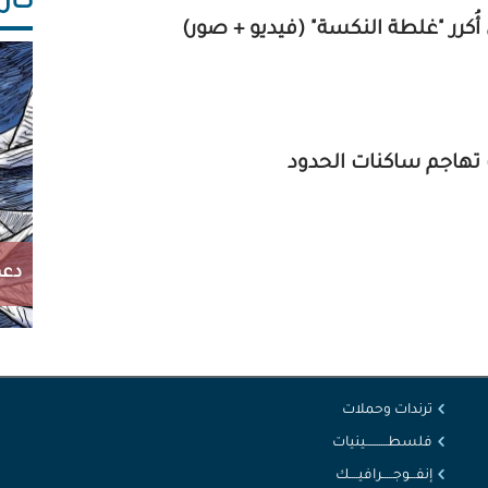
كاريك
ن أُكرر "غلطة النكسة" (فيديو + صور)
تهاجم ساكنات الحدود
دعم
ترندات وحملات
فلسطــــــــــينيات
إنفـــوجـــــرافيــــك