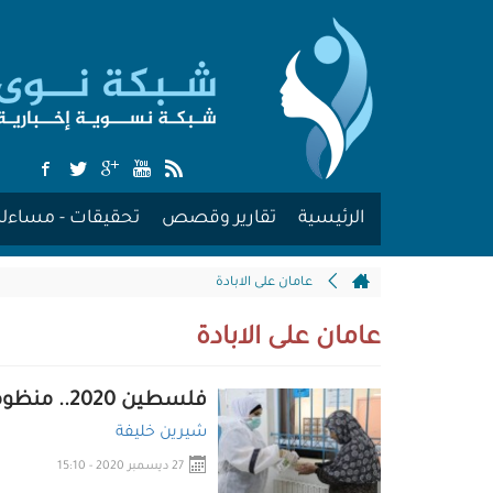
الرئيسية
تقارير وقصص
تحقيقات - مساءلة
عامان على الابادة
عامان على الابادة
فلسطين 2020.. منظومةٌ صحيةٌ "هشّة" تحت مطرقة "كورونا"
شيرين خليفة
27 ديسمبر 2020 - 15:10