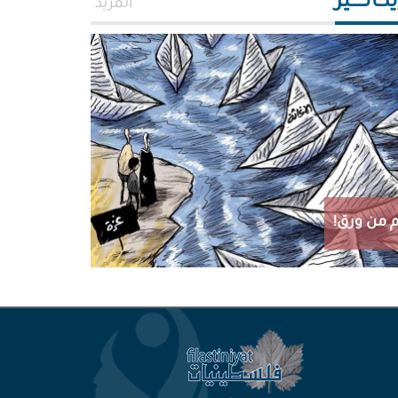
اتـــــير
المزيد
 من ورق!