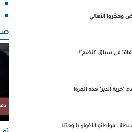
فقد
خلف
ض وهجّروا الأهالي
صــــ
فاة" في سباق "الضم"!
اء "خربة الدير" هذه المرة!
دمو
ة.. مواطنو الأغوار: يا وحدَنا