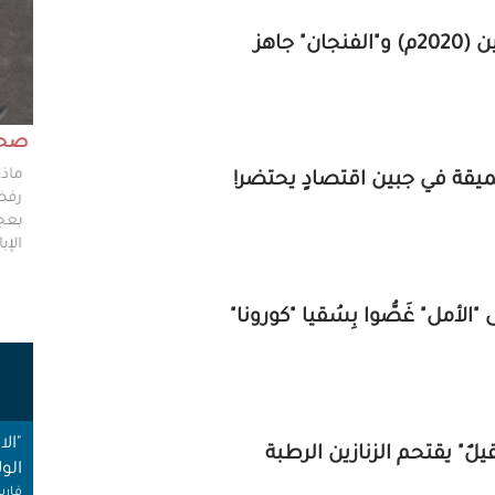
مش وقته!!
صحاف
ليس مطلوباً من الصحفي أن يكون مخططًا إستراتيجيًا
ماذا
ليضع إستراتيجيات عملٍ للهيئات العامة، ولكن من حقه
رفضو
سؤال من يضعون تلك الاستراتيجيات عن تفاصيلها،
بعجز
وخططهم في حال حدوث السيناريوهات الأسوأ؟
الإبا
ت
"ال
الول
فارس