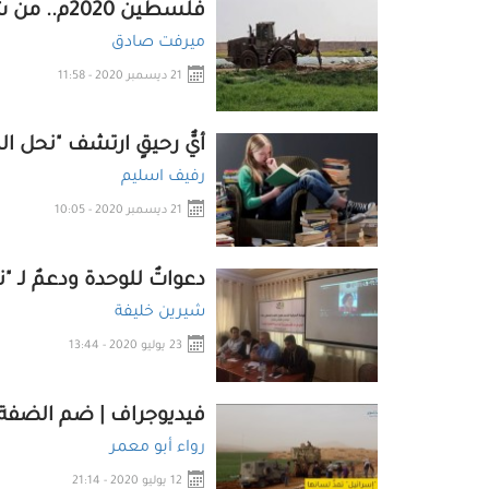
فلسطين 2020م.. من شهيد الجرّافة إلى عرب "عيد الأنوار"
ميرفت صادق
21 ديسمبر 2020 - 11:58
أيٌّ رحيقٍ ارتشف "نحل الك
رفيف اسليم
21 ديسمبر 2020 - 10:05
دعواتٌ للوحدة ودعمٌ لـ 
شيرين خليفة
23 يوليو 2020 - 13:44
فيديوجراف | ضم الضفة 
رواء أبو معمر
12 يوليو 2020 - 21:14