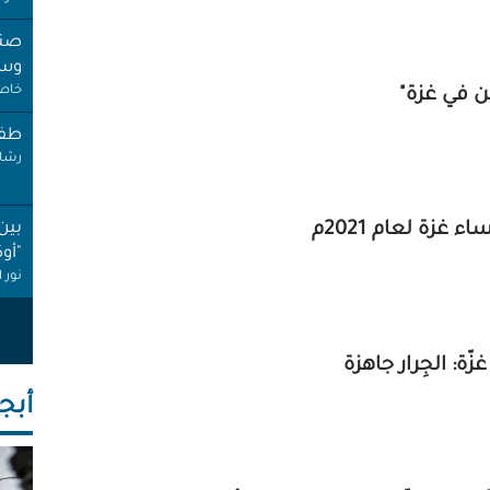
صنب
وسط
خاص 
نحن في غزة"
طفل
رشا 
بين
 غزة لعام 2021م
"أو
نور 
عام
إجاز
أنصا
أبجـ
"غِر
البي
عبد 