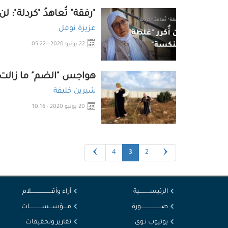
"رفقة" تُعاهدُ "كردلة": ل
عزيزة نوفل
22 يونيو 2020 - 05:22
هواجس "الضم" ما زالت 
شيرين خليفة
20 يونيو 2020 - 10:16
4
3
2
الرئيســــــــــية
آراء وأقــــــــــــــــــــلام
صــــــــــــــــــــورة
مــــؤســـســــــــــــات
يوتيوب نـوى
تقارير وتحقيقات