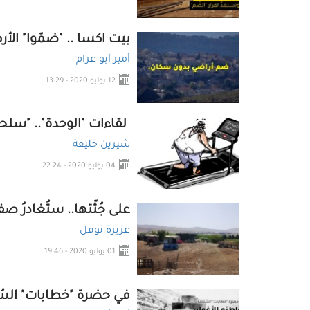
بيت اكسا .. "ضمّوا" الأر
أمير أبو عرام
12 يوليو 2020 - 13:29
لقاءات "الوحدة".. "سلح
شيرين خليفة
04 يوليو 2020 - 22:24
على جُثّتها.. ستُغادرُ صف
عزيزة نوفل
01 يوليو 2020 - 19:46
في حضرة "خطابات" السُلط