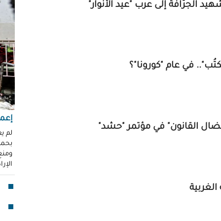
"عر
"مُ
محم
ناز
العو
تُب".. في عام "كورونا"؟
رغد 
إباد
للإ
مشير
إعما
"نضال القانون" في مؤتمر "حشد"
قنا
لم ي
بحماي
لأو
ومنع 
الإر
بدا
"آي
الغربية
جما
الق