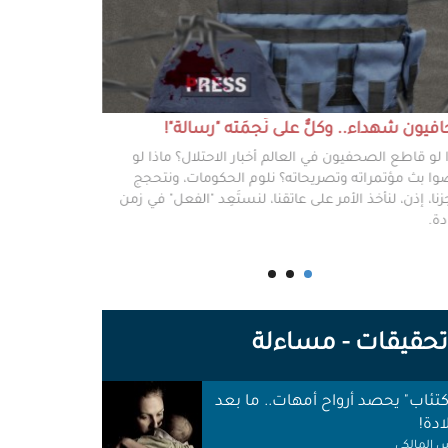
يون شهداء.. وكلٌّ على نَجمَته "رسالة"!
#خطفوا_غزة.. 
 لو قاطع الصحفيون في العالم أخبار الاحتلال؟ ماذا لو
غزة مخطوفة، و
ا بث مؤتمراته وتصريحاته؟ نلوم الحكومات، ونتحجج
نعرفهم جميعًا،
نا، إذن، لنأخذ الأمر على عاتقنا، لنستَعِد "الفعل" في زمن
وكرامتهم، وحيا
دة.
وأهلها أن يرفع
للوجع.
حقيقات - مساءلة
اكتئاب" يحصد أرواح أمهات.. ما بعد
ادة!
 المالكي