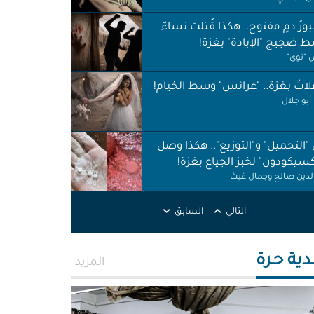
ورُ دمٍ مفتوح.. هكذا قُتلت نساءٌ
 ضجيج "الإبادة" بغزة!
"نوى"
اتٌ بغزة.. "عرائس" وسط الخيام!
أبو جلال
 "التحميل" و"التوزيع".. هكذا وصل
كسيكودون" لخبز الجياع بغزة!
الدين صالح وجمال غيث
لات نظافة في الظل.. لا حقوق ولا
التالي
السابق
ات!
ر اطميزة
دية حـرة
المزيد
اس" غزة قنابل موقوتة.. خَرابٌ نَخَر
ئة والتربة!
الله التركماني ورشا فرحات