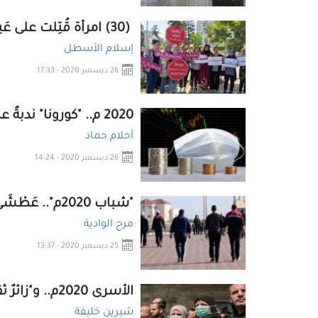
(30) امرأة قُتِلت على عَين (2020م) و"الفنجان" جاهز
إسلام الأسطل
26 ديسمبر 2020 - 17:33
2020 م.. "كورونا" ندبةٌ عميقة في جبين اقتصادٍ يحتضر!
أحلام حماد
26 ديسمبر 2020 - 14:24
"شباب 2020م".. عَطْشَى "الأمل" غَصُّوا بِسُقيا "كورونا"
مرح الوادية
25 ديسمبر 2020 - 13:37
الأسرى 2020م.. و"زائرٌ ثقيلٌ" يقتحم الزنازين الرطبة
شيرين خليفة