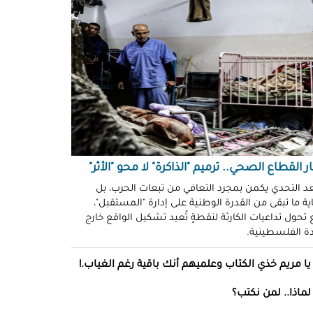
ّوني وضحكوا".. انتهاكات جنسية
نظّمة" في سجون "إسرائيل"!
د سليمان
حو طولكرم بين وعود الإغاثة وواقع
ز!
سلامة
ةُ الشُّهود.. نهجٌ "إسرائيلي"
فلات من العقاب!
ة توفيق
ر القطاع الصحي.. ترميم "الذاكرة" لا محو "الأثر"
صو "الشبح" بغزة.. هويّات تُكشف
عد التحدي يكمن بمجرد التعافي من تبعات الحرب، بل
ة ما تبقى من القدرة الوطنية على إدارة "المستقبل"،
ل مرة!
تحول تداعيات الكارثة لنقطةٍ تُعيد تشكيل الواقع خارج
ادة الفلسطينية.
ئل قاتلة.. مضادات حيوية في قِطع
س كريم"!
يا مريم خذي الكتاب وعلميهم أنك باقية رغم الغياب.!
ل موسى
لماذا.. لمن نكتب؟
انون يتصادم مع نفسه.. نساءٌ