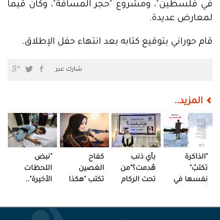
في فلسطين"، ومشروع "حجر المسافة"، وكان قيما
لمعارض عديدة.
قام حوراني بتوقيع كتابه بعد انتهاء حفل الإطلاق.
شارك عبر
المزيد..
"الذاكرة
بأي ذنب
كفاح
"نبض
تكتبُ"
هُدمت؟"من
الغصين
اللحظات
نفسها في
تحت الركام
تكتب "هكذا
الأخيرة"..
أدبيات
تروي "
الحرب "
ساحة "حبٍّ"
عاطف
هنادي
وتنبت
في مشفى
سلامة
سكيك"
لكلماتها