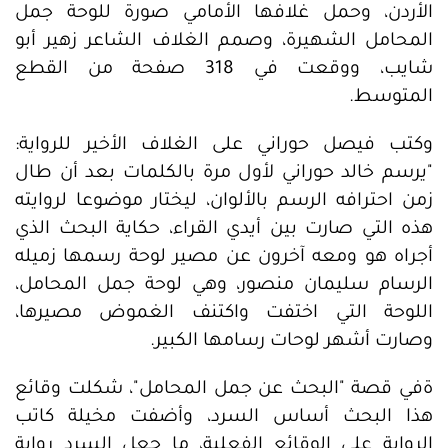
الأردن، وحمل غلافها الأمامي صورة للوحة جمل
المحامل الشهيرة، وصمم الغلاف الشاعر زهير أبو
شايب، ووقعت في 318 صفحة من القطع
المتوسط.
وكتب فيصل حوراني على الغلاف الأخير للرواية:
"يرسم خالد حوراني لأول مرة بالكلمات بعد أن طال
زمن احترافه الرسم بالألوان، ليختار موضوعا لروايته
هذه التي صارت بين أيدي القراء، حكاية البحث الذي
أجراه هو ومعه آخرون عن مصير لوحة رسمها زميله
الرسام سليمان منصور، وهي لوحة جمل المحامل،
اللوحة التي اختفت واكتنف الغموض مصيرها،
وصارت أشهر لوحات رسامها الكبير.
ةفي قصة "البحث عن جمل المحامل"، شكلت وقائع
هذا البحث أساس السرد، وأضفت مخيلة كاتب
الرواية على الوقائع الفعلية، ما جعل السرد رواية