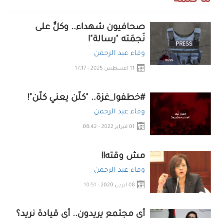
لنا كلمة
صحافيون شهداء.. وكلٌّ على
نَجمَته "رسالة"!
وفاء عبد الرحمن
11 اعسطس 2025 - 17:17
#خطفوا_غزة.. "كلّن يعني كلّن"!
وفاء عبد الرحمن
01 فبراير 2022 - 08:42
مش وقته!!
وفاء عبد الرحمن
08 ابريل 2020 - 10:51
أي مجتمع يريدون.. أي قيادة نريد؟