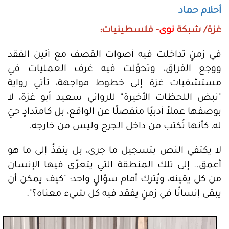
أحلام حماد
غزة/ شبكة
نوى
- فلسطينيات:
في زمنٍ تداخلت فيه أصوات القصف مع أنين الفقد
ووجع الفراق، وتحوّلت فيه غرف العمليات في
مستشفيات غزة إلى خطوط مواجهة، تأتي رواية
"نبض اللحظات الأخيرة" للروائي سعيد أبو غزة، لا
بوصفها عملاً أدبيًا منفصلًا عن الواقع، بل كامتدادٍ حيّ
له، كأنها تُكتب من داخل الجرح وليس من خارجه.
لا يكتفي النص بتسجيل ما جرى، بل ينفذُ إلى ما هو
أعمق.. إلى تلك المنطقة التي يتعرّى فيها الإنسان
من كل يقينه، ويُترك أمام سؤالٍ واحد: "كيف يمكن أن
يبقى إنسانًا في زمنٍ يفقد فيه كل شيء معناه؟".