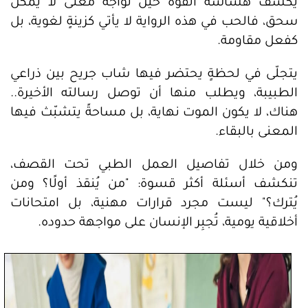
يكشف هشاشة القوة حين تُواجه معنى لا يمكن
سحق، فالحب في هذه الرواية لا يأتي كزينةٍ لغوية، بل
كفعل مقاومة.
يتجلّى في لحظةٍ يحتضر فيها شاب جريح بين ذراعي
الطبيبة، ويطلب منها أن توصل رسالته الأخيرة..
هناك، لا يكون الموت نهاية، بل مساحةً يتشبّث فيها
المعنى بالبقاء.
ومن خلال تفاصيل العمل الطبي تحت القصف،
تنكشف أسئلة أكثر قسوة: "من يُنقذ أولًا؟ ومن
يُترك؟" ليست مجرد قرارات مهنية، بل امتحانات
أخلاقية يومية، تُجبِر الإنسان على مواجهة حدوده.