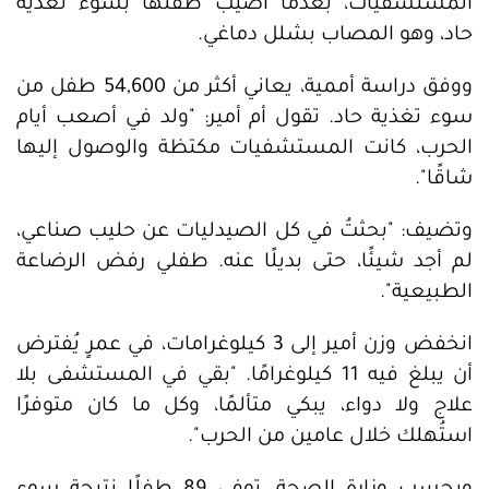
المستشفيات، بعدما أصيب طفلها بسوء تغذية
حاد، وهو المصاب بشلل دماغي.
ووفق دراسة أممية، يعاني أكثر من 54,600 طفل من
سوء تغذية حاد. تقول أم أمير: "ولد في أصعب أيام
الحرب، كانت المستشفيات مكتظة والوصول إليها
شاقًا".
وتضيف: "بحثتُ في كل الصيدليات عن حليب صناعي،
لم أجد شيئًا، حتى بديلًا عنه. طفلي رفض الرضاعة
الطبيعية".
انخفض وزن أمير إلى 3 كيلوغرامات، في عمرٍ يُفترض
أن يبلغ فيه 11 كيلوغرامًا. "بقي في المستشفى بلا
علاج ولا دواء، يبكي متألمًا، وكل ما كان متوفرًا
استُهلك خلال عامين من الحرب".