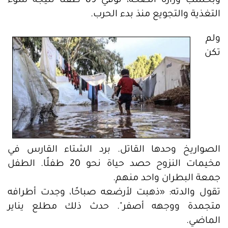
وبحسب وزارة الصحة، توفي 89 طفلًا نتيجة سوء
التغذية والتجويع منذ بدء الحرب.
ولم
تكن
الصواريخ وحدها القاتل. برد الشتاء القارس في
مخيمات النزوح حصد حياة نحو 20 طفلًا. الطفل
جمعة البطران واحد منهم.
تقول والدته: «ذهبت لأرضعه صباحًا، وجدت أطرافه
متجمدة ووجهه أصفر". حدث ذلك مطلع يناير
الماضي.