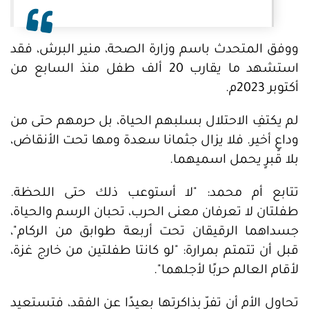
ووفق المتحدث باسم وزارة الصحة، منير البرش، فقد
استشهد ما يقارب 20 ألف طفل منذ السابع من
أكتوبر 2023م.
لم يكتفِ الاحتلال بسلبهم الحياة، بل حرمهم حتى من
وداعٍ أخير. فلا يزال جثمانا سعدة ومها تحت الأنقاض،
بلا قبرٍ يحمل اسميهما.
تتابع أم محمد: "لا أستوعب ذلك حتى اللحظة.
طفلتان لا تعرفان معنى الحرب، تحبان الرسم والحياة،
جسداهما الرقيقان تحت أربعة طوابق من الركام"،
قبل أن تتمتم بمرارة: "لو كانتا طفلتين من خارج غزة،
لأقام العالم حربًا لأجلهما".
تحاول الأم أن تفرّ بذاكرتها بعيدًا عن الفقد، فتستعيد