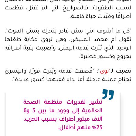
الموت لم يكن السلاح الوحيد الذي استخدمه الاحتلال
لسلب الطفولة. فالصواريخ التي لم تقتل، قطّعت
أطرافًا وقيّدت حياة كاملة.
"كل ما أشوف ابني مش قادر يتحرك بتمنى الموت"،
تقول أم محمد المبيض، وهي تروي حكاية طفلها
الوحيد الذي بُترت قدمه اليمنى، وأصيبت بقية أطرافه
بجروح وكسور خطيرة.
تضيف لـ"
نوى
": "قُصفت قدمه وبُترت فورًا، واليسرى
تحتاج عملية عاجلة، أما يداه ففيهما كسور عديدة".
تشير تقديرات منظمة الصحة
العالمية إلى وجود ما بين 5 و6
آلاف مبتور أطراف بسبب الحرب،
25% منهم أطفال.