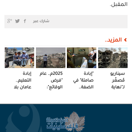
المقبل.
شارك عبر
المزيد..
سيناريو
"إبادة
2025م.. عام
إبادة
مُصغّر
صامتة" في
"فرض
التعليم..
لـ"نهاية
الضفة..
الوقائع":
عامان بلا
العالم" تحت
"التعليم"
غزة تنزف
جرس ولا
وطأة التلوث
هدفٌ مباشر!
والضفة
نشيد وطني!
والركام!
تُلتَهم!