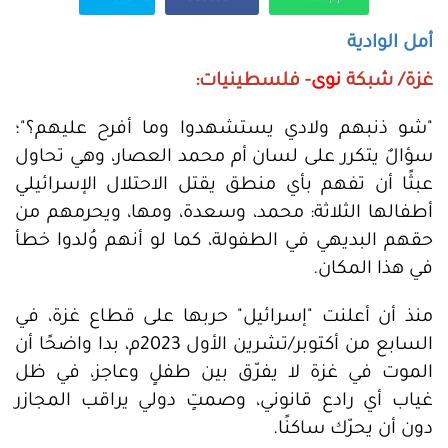
أمل الوادية
غزة/ شبكة
نوى
- فلسطينيات:
"شو ذنبهم ولادي يستشهدوا وما أفرح عليهم؟"؛
سؤالٌ يتكرر على لسان أم محمد العصار، وهي تحاول
عبثًا أن تفهم بأي منطق يقتل الاحتلال الإسرائيلي
أطفالها الثلاثة: محمد، وسعدة، ومها، ويحرمهم من
حقهم البديهي في الطفولة، كما لو أنهم وُلدوا خطأ
في هذا المكان.
منذ أن أعلنت "إسرائيل" حربها على قطاع غزة، في
السابع من أكتوبر/تشرين الأول 2023م، بدا واضحًا أن
الموت في غزة لا يفرّق بين طفلٍ وعاجز، في ظل
غياب أي رادع قانوني، وصمتٍ دولي يراقب المجازر
دون أن يحرّك ساكنًا.