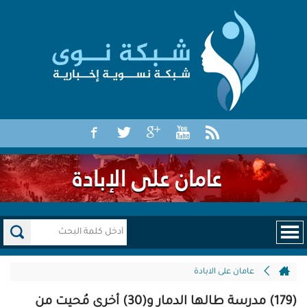
عامان على الابادة
(179) مدرسة طالها الدمار و(30) أخرى مُحيت من