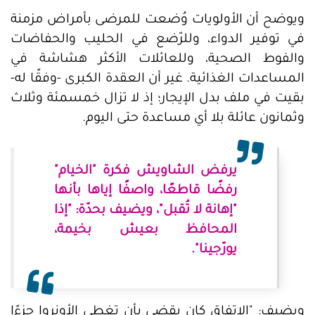
ويوضح أن الأولويات وُضعت للمرضى بأمراض مزمنة
في توفير الدواء، وللرّضع في الحليب والحفاضات
والفوط الصحية، وللعائلات الأكثر هشاشة في
المساعدات الغذائية. غير أن العقدة الكبرى -وفقًا له-
بقيت في ملف بدل الإيجار؛ إذ لا تزال خمسمئة وثلاث
وثمانون عائلة بلا أي مساعدة حتى اليوم.
يرفض الشاويش فكرة "الخيام"
رفضًا قاطعًا، واصفًا إياها بأنها
"إهانة لا تُقبل"، ويضيف بحدّة: "إذا
المحافظ بعيش بخيمة،
يورّجينا".
ويضيف: "الاتفاق كان يقضي بأن تغطي الأونروا جزءًا