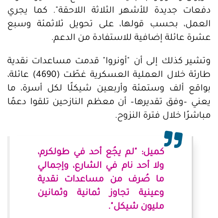
دفعات جديدة للأشهر الثلاثة اللاحقة". كما يجري
العمل، بحسب قولها، على تحويل ثلاثمئة وسبع
عشرة عائلة إضافية للاستفادة من الدعم.
وتشير كذلك إلى أن "أونروا" قدمت مساعدات نقدية
طارئة خلال العملية العسكرية غطّت (4690) عائلة،
بواقع ألف وستمئة وأربعين شيكلًا لكل أسرة، ما
يعني –وفق تقديرها– أن معظم النازحين تلقوا دعمًا
مباشرًا خلال فترة النزوح.
كميل: "لم يجُع أحد في طولكرم،
ولا أحد نام في الشارع، وإجمالي
ما صُرف من مساعدات نقدية
وعينية تجاوز ثمانية وثمانين
مليون شيكل".