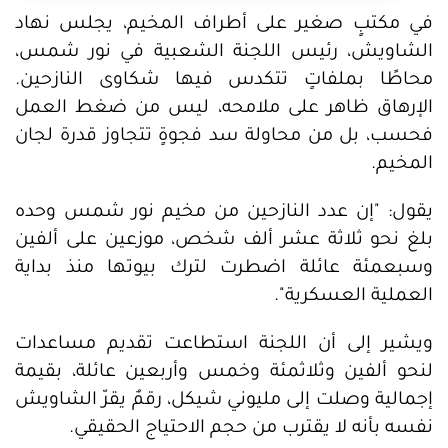
في مكتبٍ صغير على أطراف المخيم، يجلس نهاد
الشاويش، رئيس اللجنة الشعبية في نور شمس،
محاطًا بملفاتٍ تتكدس فيها شكاوى النازحين.
الإرهاق ظاهر على ملامحه، ليس من ضغط العمل
فحسب، بل من محاولة سد فجوةٍ تتجاوز قدرة لجان
المخيم.
يقول: "إن عدد النازحين من مخيم نور شمس وحده
بلغ نحو ثلاثة عشر ألف شخص، موزعين على ألفين
وسبعمئة عائلة اضطرت لترك بيوتها منذ بداية
العملية العسكرية".
ويشير إلى أن اللجنة استطاعت تقديم مساعدات
لنحو ألفين وثلاثمئة وخمس وأربعين عائلة، بقيمة
إجمالية وصلت إلى مليوني شيكل، رقمٌ يقرّ الشاويش
نفسه بأنه لا يقترب من حجم الاحتياج الحقيقي.