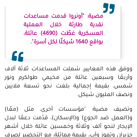
مضية: "أونروا قدمت مساعدات
نقدية طارئة خلال العملية
العسكرية غطّت (4690) عائلة،
بواقع 1640 شيكلًا لكل أسرة".
ووفق هذه المعايير، شملت المساعدات ثلاثة آلاف
وأربعًا وسبعين عائلة من مخيمي طولكرم ونور
شمس، بقيمة إجمالية بلغت نحو تسعة ملايين
ونصف المليون شيكل.
وتضيف مضية: "مؤسسات أخرى، مثل (معًا)
و(العمل ضد الجوع) و(الإسكان)، قدّمت دعمًا لبدل
الإيجار لنحو ألف وثلاثة وخمسين عائلة خلال أشهر
حزيران وتموز وآب، بقيمة مماثلة، مع التحضير لصرف