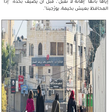
إياها بأنها "إهانة لا تُقبل"، قبل أن يضيف بحدّة: "إذا
المحافظ بعيش بخيمة، يورّجينا".