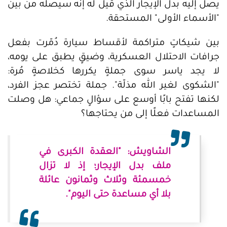
يصل إليه بدل الإيجار الذي قيل له إنه سيصله من بين
"الأسماء الأولى" المستحقة.
بين شيكاتٍ متراكمة لأقساط سيارة دُمّرت بفعل
جرافات الاحتلال العسكرية، وضيقٍ يطبق على يومه،
لا يجد ياسر سوى جملةٍ يكررها كخلاصةٍ مُرة:
"الشكوى لغير الله مذلّة". جملة تختصر عجز الفرد،
لكنها تفتح بابًا أوسع على سؤالٍ جماعي: هل وصلت
المساعدات فعلًا إلى من يحتاجها؟
الشاويش: "العقدة الكبرى في
ملف بدل الإيجار؛ إذ لا تزال
خمسمئة وثلاث وثمانون عائلة
بلا أي مساعدة حتى اليوم".