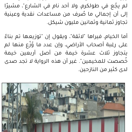
لم يجُع في طولكرم، ولا أحد نام في الشارع"، مشيرًا
إلى أن إجمالي ما صُرف من مساعدات نقدية وعينية
تجاوز ثمانية وثمانين مليون شيكل.
أما الخيام، فيراها "لائقة"، ويقول إن "توزيعها تم بناءً
على رغبة أصحاب الأراضي، وإن عدد ما وُزّع منها لم
يتجاوز ثلاث عشرة خيمة من أصل أربعين خيمة
خُصصت للمخيمين". غير أن هذه الرواية لا تجد صدى
لدى كثير من النازحين.