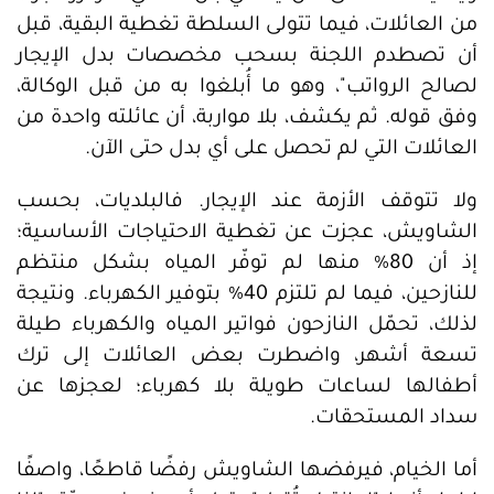
من العائلات، فيما تتولى السلطة تغطية البقية، قبل
أن تصطدم اللجنة بسحب مخصصات بدل الإيجار
لصالح الرواتب"، وهو ما أُبلغوا به من قبل الوكالة،
وفق قوله. ثم يكشف، بلا مواربة، أن عائلته واحدة من
العائلات التي لم تحصل على أي بدل حتى الآن.
ولا تتوقف الأزمة عند الإيجار. فالبلديات، بحسب
الشاويش، عجزت عن تغطية الاحتياجات الأساسية؛
إذ أن 80% منها لم توفّر المياه بشكل منتظم
للنازحين، فيما لم تلتزم 40% بتوفير الكهرباء. ونتيجة
لذلك، تحمّل النازحون فواتير المياه والكهرباء طيلة
تسعة أشهر، واضطرت بعض العائلات إلى ترك
أطفالها لساعات طويلة بلا كهرباء؛ لعجزها عن
سداد المستحقات.
أما الخيام، فيرفضها الشاويش رفضًا قاطعًا، واصفًا