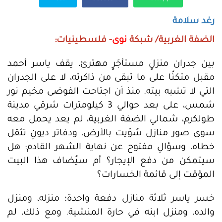
رغد سلامة
الضفة الغربية/ شبكة
نوى
- فلسطينيات:
بين جدران منزلٍ مستأجَرٍ مهترئ، يقف ياسر أحمد
مقبل متكئًا على ما تبقى من ذاكرته، لا على الجدران
التي لا تشبه بيته. منذ أن اجتاحت الفوضى مخيم نور
شمس، على بعد حوالي 3 كيلومترات شرقي مدينة
طولكرم، شمالي الضفة الغربية، لم يعد يحمل معه
سوى صور منازل سُوّيت بالأرض، ودفاتر ديونٍ تثقل
خطاه، وسؤالٍ مفتوح عن نهاية الشهر القادم: هل
سيتمكن من دفع الإيجار؟ أم سيُضاف هذا البيت
المؤقت إلى قائمة الخسارات؟
خسر ياسر ثلاثة منازل دفعة واحدة؛ منزله، ومنزل
والده، ومنزل ابنه في حارة المنشية. ومع ذلك، لم