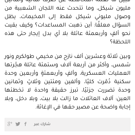
فبين ما تعلنه المحافظة عن صرف ثمانية وثمانين
مليون شيكل، وما تتحدث عنه اللجان الشعبية من
وصول مليوني شيكل فقط إلى المخيمات، يظل
السؤال معلقًا: أين ذهبت المساعدات؟ وكيف بقيت
نحو ألفٍ وأربعمئة عائلة بلا أي بدل إيجار حتى هذه
اللحظة؟
وبين ثلاثة وعشرين ألف نازح من مخيمي طولكرم ونور
شمس، وأكثر من أربعة آلاف وستمئة عائلة هجّرتها
العمليات العسكرية، وألفٍ وأربعمئةٍ وأربعين وحدة
سكنية دُمّرت كليًا، وألفين ومئتين وثلاثٍ وثمانين
وحدة تضررت جزئيًا، تبرز حقيقة واحدة لا تخطئها
العين: آلاف العائلات ما زالت بلا بيت، وبلا دخل، وبلا
إجابة واضحة عن مصير حقها في الإغاثة.
شارك عبر