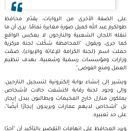
على الضفة الأخرى من الروايات، يقدّم محافظ
طولكرم عبد الله كميل صورة مغايرة تمامًا. يرى أن ما
تنقله اللجان الشعبية والنازحون لا يعكس الواقع
كما جرى، ويقول: "المحافظة شكّلت لجنة مركزية
حملت اسم (لجنة الكرامة للإغاثة والإيواء)، ضمّت
وزارات ومؤسسات رسمية وشعبية، بهدف تنظيم
العمل ومنع الفوضى".
ويشير إلى إنشاء بوابة إلكترونية لتسجيل النازحين،
وإلى وجود لجنة رقابة اكتشفت حالات لأشخاص
يملكون منازل خارج المخيمات ويطالبون ببدل إيجار،
بل "أشخاص لديهم عمارات ويريدون إيجارًا أيضًا"،
على حد تعبيره.
ويرد المحافظ على اتهامات التقصير بالتأكيد أن "أحدًا