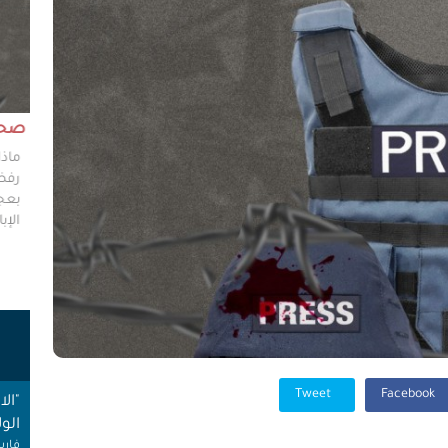
مش وقته!!
صحاف
ليس مطلوباً من الصحفي أن يكون مخططًا إستراتيجيًا
ماذا
ليضع إستراتيجيات عملٍ للهيئات العامة، ولكن من حقه
رفضو
سؤال من يضعون تلك الاستراتيجيات عن تفاصيلها،
بعجز
وخططهم في حال حدوث السيناريوهات الأسوأ؟
الإبا
ت
Tweet
Facebook
"ال
الول
فارس