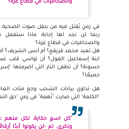
والصحافيات في قطاع غزة؟
في زمنٍ يُقتل فيه من ينقل صوت الضحية، وت
ربما لن نجد لها إجابة: ماذا ستفعل ب
والصحافيات في قطاع غزة؟
هل تعيد محمد قريقع؟ أم أنس الشريف؟ أم 
ابنة إسماعيل الغول؟ أن تواسي قلب عبد
حسونة؟ أن تطفئ النار التي أضرمتها "إسر
جميعًا؟
هل تداوي بيانات الشجب وجع مئات العائلا
"الكلمة" التي صارت "تُهمة" في زمنٍ "حق الت
"كل اسمٍ حكاية، لكل منهم 
وذكرى. لم -لن يكونوا أبدًا أرقامً