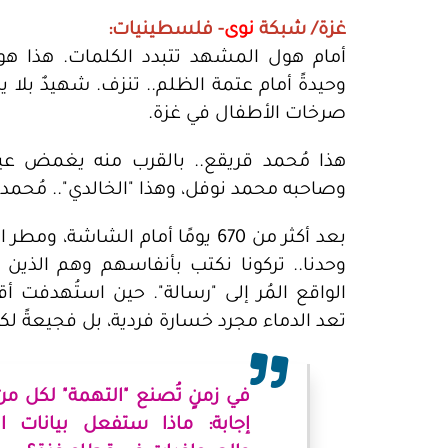
غزة/ شبكة
نوى
- فلسطينيات:
أمام هول المشهد تتبدد الكلمات. هذا ه
وحيدةً أمام عتمة الظلم.. تنزف. شهيدٌ بلا ي
صرخات الأطفال في غزة.
هذا مُحمد قريقع.. بالقرب منه يغمض عيني
وصاحبه محمد نوفل، وهذا "الخالدي".. مُحمد الم
بعد أكثر من 670 يومًا أمام الشاش
وحدنا.. تركونا نكتب بأنفاسهم وهم الذين
الواقع المُر إلى "رسالة". حين استُهدفت أ
تعد الدماء مجرد خسارة فردية، بل فجيعةً لك
في زمنٍ تُصنع "التهمة" لكل من 
إجابة: ماذا ستفعل بيانات 