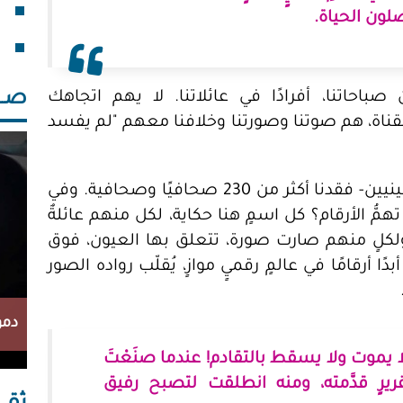
فقد
لون الحياة.
خلف
صــــ
احاتنا، أفرادًا في عائلاتنا. لا يهم اتجاهك
قناة، هم صوتنا وصورتنا وخلافنا معهم "لم يفسد
الأرقام الرّسمية المُعلنة تقول إننا -كفلسطينيين- فقدنا أكثر من 230 صحافيًا وصحافية. وفي
 أحصينا زيادةً على 260! فهل تهمُّ الأرقام؟ كل اسمٍ هنا حكاية، لكل منهم عائلةٌ
لٍ منهم صارت صورة، تتعلق بها العيون، فوق
ًا أرقامًا في عالمٍ رقميٍ موازٍ، يُقلّب رواده الصور
دمو
 يموت ولا يسقط بالتقادم! عندما صنَعْتَ
يرٍ قدَّمته، ومنه انطلقت لتصبح رفيق