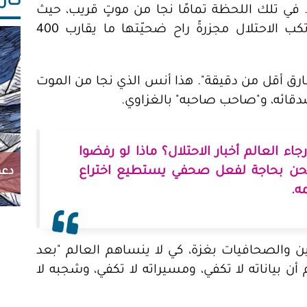
كاريك
 في تلك اللحظة تمامًا نجا من موتٍ قريب، حيث
انهمرت القنابل على السوق بمن فيه.. ارتكب الاحتلال مجزرةً راح ضحيّتها ما يقارب 400
وفارق أقل من دقيقة". هذا أنس الذي نجا من الموت
أصدقائه، و"صاحب صاحبه" بالغزاوي.
ء العالم أخبار الاحتلال؟ ماذا لو رفضوا
 نحن بحاجة لفعل صحفي يستطيع اختراع
دعم
ه.
 والصحافيات بغزة، كي لا ينساهم العالم "بعد
 أن بياناته لا تكفي، ومسيراته لا تكفي، وشجبه لا