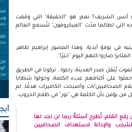
صنب
و أنس الشريف؟ نعم: هو "الحقيقة" التي وقفت
وسط
ده التي لطالما مدّت "الميكروفون" لتُسمع العالم
خاص 
طفل
رشا 
ه في نومةٍ أبدية. وهذا المصور إبراهيم ظاهر،
ثابر! صاروا كلهم اليوم "خبَرًا".
بين
"أو
ة، ومطر الموت يُثقل صدر المدينة، رحلوا.. تركونا في الطريق
نور 
 حملوا على أكتافهم عبء الكلمة، وحولوا شظايا
قلام الصحافيين/ات وأصبحت الكاميرات هدفًا، لم
عام
إجاز
ل من يؤمن بأن الكلمة هي "نور" في ظلام الحروب.
أنصا
أبجـ
"غِر
رفع القلم، تُطرح أسئلةٌ ربما لن نجد لها
البي
الشجب والإدانة لاستهداف الصحافيين
عبد 