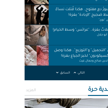
ورُ دمٍ مفتوح.. هكذا قُتلت نساءٌ
 ضجيج "الإبادة" بغزة!
"نوى"
اتٌ بغزة.. "عرائس" وسط الخيام!
أبو جلال
 "التحميل" و"التوزيع".. هكذا وصل
كسيكودون" لخبز الجياع بغزة!
الدين صالح وجمال غيث
لات نظافة في الظل.. لا حقوق ولا
التالي
السابق
ات!
ر اطميزة
دية حـرة
المزيد
اس" غزة قنابل موقوتة.. خَرابٌ نَخَر
ئة والتربة!
الله التركماني ورشا فرحات