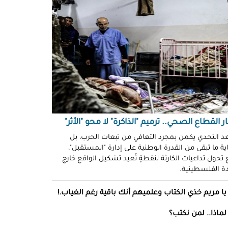
ّوني وضحكوا".. انتهاكات جنسية
نظّمة" في سجون "إسرائيل"!
د سليمان
حو طولكرم بين وعود الإغاثة وواقع
ز!
سلامة
ةُ الشُّهود.. نهجٌ "إسرائيلي"
فلات من العقاب!
ة توفيق
ر القطاع الصحي.. ترميم "الذاكرة" لا محو "الأثر"
صو "الشبح" بغزة.. هويّات تُكشف
عد التحدي يكمن بمجرد التعافي من تبعات الحرب، بل
ة ما تبقى من القدرة الوطنية على إدارة "المستقبل"،
ل مرة!
تحول تداعيات الكارثة لنقطةٍ تُعيد تشكيل الواقع خارج
ادة الفلسطينية.
ئل قاتلة.. مضادات حيوية في قِطع
س كريم"!
يا مريم خذي الكتاب وعلميهم أنك باقية رغم الغياب.!
ل موسى
لماذا.. لمن نكتب؟
انون يتصادم مع نفسه.. نساءٌ