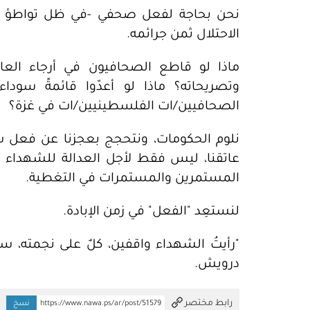
نحن بحاجة لفعل صحفي -في ظل تواطؤ الح
الاحتلال ثمن جرائمه.
ماذا لو قاطع الصحافيون في أرجاء العالم
وتصريحاته؟ ماذا لو أعدّوا قائمةً سودا
الصحافيين/ات الفلسطينيين/ات في غزة؟
نلوم الحكومات، ونتحجج بعجزنا عن فعل شي
عاتقنا، ليس فقط لأجل العدالة للشهداء م
المستمرين والمستمرات في التغطية.
لنستعِد "الفعل" في زمن الإبادة.
"رأيتُ الشهداء واقفين، كلٌ على نجمته، سع
درويش.
تم النسخ
رابط مختصر
https://www.nawa.ps/ar/post/51579
نسخ