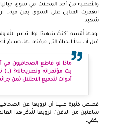
والأغطية من أحد المحلات في سوق جباليا.
شهيد.
يومها أَقسم "كنتُ شهيدًا لولا تدابير الله 
قبل أن يبدأ الحياة التي عرفناه بها، صديق 
ماذا لو قاطع الصحافيون في أرجا
بث مؤتمراته وتصريحاته؟ (..)
أدوات لتدفيع الاحتلال ثمن جرائم
قصص كثيرة علينا أن نرويها عن الصحافيين
ساعتين من الدفن". نرويها لنُذكّر هذا العالم
يكفي.