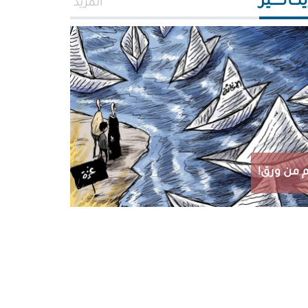
اتـــــير
المزيد
 من ورق!