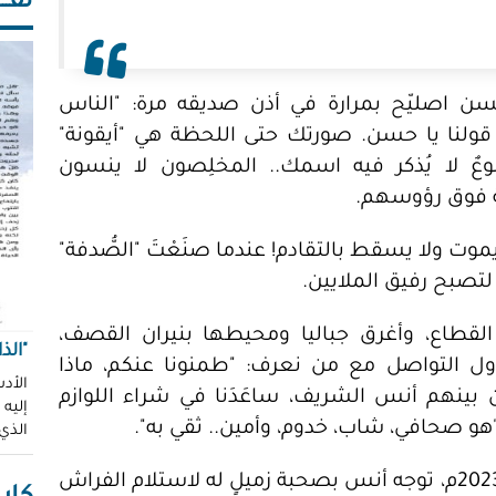
ثقـــ
ن اصليّح بمرارة في أذن صديقه مرة: "الناس
قولنا يا حسن. صورتك حتى اللحظة هي "أيقونة"
عٌ لا يُذكر فيه اسمك.. المخلِصون لا ينسون
ية فوق رؤوسهم.
موت ولا يسقط بالتقادم! عندما صنَعْتَ "الصُّدفة"
لتصبح رفيق الملايين.
لي القطاع، وأغرق جباليا ومحيطها بنيران القصف،
"الذ
اول التواصل مع من نعرف: "طمنونا عنكم، ماذا
الأدب
 بينهم أنس الشريف، ساعَدَنا في شراء اللوازم
إليه
هو صحافي، شاب، خدوم، وأمين.. ثقي به".
الذي
في الحادي والثلاثين من تشرين أول/ أكتوبر 2023م، توجه أنس بصحبة زميلٍ له لاستلام الفراش