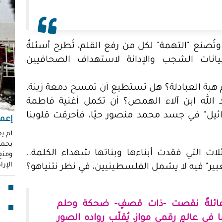
"عر
"مُ
محم
ُصنع "التهمة" لكل من رفع القلم، تُطرح أسئلةٌ
ناز
يانات الشجب والإدانة لاستهداف الصحافيين
العو
رغد 
هبة العبادلة؟ هل تستطيع أن تمسح دمعة زينة،
إباد
 الله ابن آلاء الهمص؟ أن تكمل أغنية فاطمة
للإ
ائيل" في جسد محمد منصور حيًا، فأحرقت قلوبنا
مشير
إعما
قنا
لم ي
بحماي
لأو
ت التي فقدت أبناءها وبناتها شهداء الكلمة..
ومنع 
الإر
عبير" فيه لا يشمل الفلسطينيين، في نظر نتنياهو؟
بدا
"آي
جما
عائلةٌ نقصت -ذات قصفٍ- ضحكة وحلم
ا في عالمٍ رقميٍ موازٍ، يُقلّب رواده الصور
الق