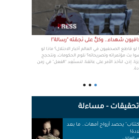
يون شهداء.. وكلٌّ على نَجمَته "رسالة"!
#خطفوا_غزة.. 
 لو قاطع الصحفيون في العالم أخبار الاحتلال؟ ماذا لو
غزة مخطوفة، و
ا بث مؤتمراته وتصريحاته؟ نلوم الحكومات، ونتحجج
نعرفهم جميعًا،
نا، إذن، لنأخذ الأمر على عاتقنا، لنستَعِد "الفعل" في زمن
وكرامتهم، وحيا
دة.
وأهلها أن يرفع
للوجع.
حقيقات - مساءلة
اكتئاب" يحصد أرواح أمهات.. ما بعد
ادة!
 المالكي