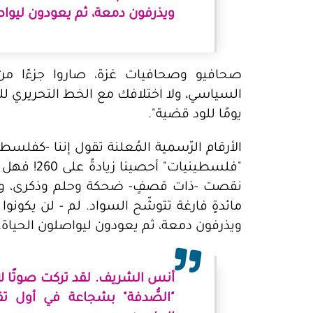
ويذرفون دمعة، ثم يعودون ليواص
صحافيو وصحافيات غزة، صاروا جزءًا من صب
السياسي، ولا اختلافك مع الخط التحريري لل
يومًا للود قضية".
"فلسطينيات"
نقصت -ذات قصفٍ- ضحكة وحلم وذكرى، ولك
مائدةٍ فارغة تتوشّح السواد. لم - لن يكونوا أبد
ويذرفون دمعة، ثم يعودون ليواصلون الحياة.
أنس الشريف. لقد تركت صوتًا لا
"الصُّدفة" بشجاعة في أول تقر