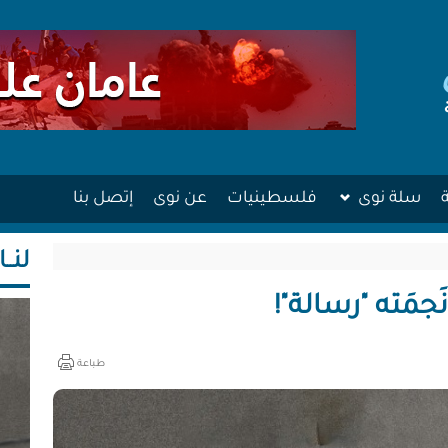
سلة نوى
فلسطينيات
عن نوى
إتصل بنا
لنــا
جمَته "رسالة"!
طباعة