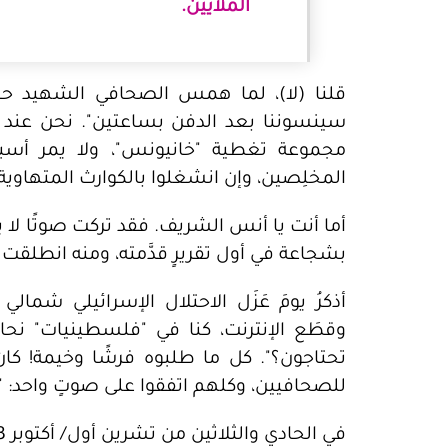
الملايين.
قلنا (لا)، لما همس الصحافي الشهيد حس
سينسوننا بعد الدفن بساعتين". نحن عند 
مجموعة تغطية "خانيونس"، ولا يمر أسبو
المخلِصين، وإن انشغلوا بالكوارث المتهاو
أما أنت يا أنس الشريف. فقد تركت صوتًا لا ي
بشجاعة في أول تقريرٍ قدَّمته، ومنه انطلقت 
أذكرُ يومَ عَزَل الاحتلال الإسرائيلي شما
وقطَع الإنترنت، كنا في "فلسطينيات" نح
تحتاجون؟". كل ما طلبوه فرشًا وخيمة! كان
للصحافيين، وكلهم اتفقوا على صوتٍ واحد: "