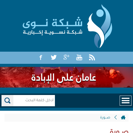
صــورة