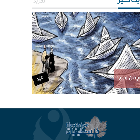
اتـــــير
المزيد
 من ورق!