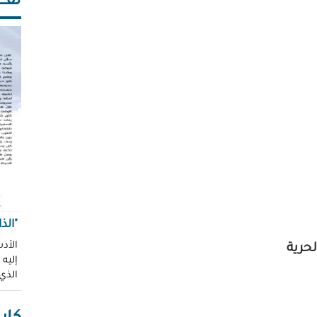
ثقـــ
"الذ
الأدب
حرية
إليه
الذي