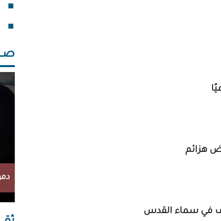
فقد
خلف
صــــ
ًا
ض هزائم
دمو
ف في سماء القدس