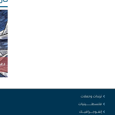
كاريك
دعم
ترندات وحملات
فلسطــــــــــينيات
إنفـــوجـــــرافيــــك