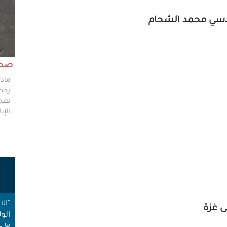
قدسي محمد الشحام
مش وقته!!
صحاف
ليس مطلوباً من الصحفي أن يكون مخططًا إستراتيجيًا
ماذا
ليضع إستراتيجيات عملٍ للهيئات العامة، ولكن من حقه
رفضو
سؤال من يضعون تلك الاستراتيجيات عن تفاصيلها،
بعجز
وخططهم في حال حدوث السيناريوهات الأسوأ؟
الإبا
ت
"ال
ى غزة
الول
فارس