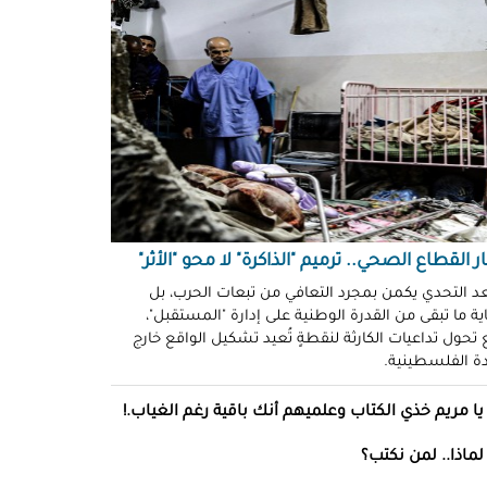
ّوني وضحكوا".. انتهاكات جنسية
نظّمة" في سجون "إسرائيل"!
د سليمان
حو طولكرم بين وعود الإغاثة وواقع
ز!
سلامة
ةُ الشُّهود.. نهجٌ "إسرائيلي"
فلات من العقاب!
ة توفيق
ر القطاع الصحي.. ترميم "الذاكرة" لا محو "الأثر"
صو "الشبح" بغزة.. هويّات تُكشف
عد التحدي يكمن بمجرد التعافي من تبعات الحرب، بل
ة ما تبقى من القدرة الوطنية على إدارة "المستقبل"،
ل مرة!
تحول تداعيات الكارثة لنقطةٍ تُعيد تشكيل الواقع خارج
ادة الفلسطينية.
ئل قاتلة.. مضادات حيوية في قِطع
س كريم"!
يا مريم خذي الكتاب وعلميهم أنك باقية رغم الغياب.!
ل موسى
لماذا.. لمن نكتب؟
انون يتصادم مع نفسه.. نساءٌ