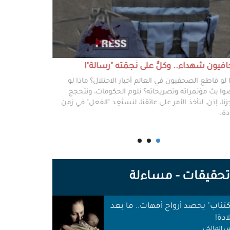
يون شهداء.. وكلٌّ على نَجمَته "رسالة"!
#خطفوا_غزة.. 
 لو قاطع الصحفيون في العالم أخبار الاحتلال؟ ماذا لو
غزة مخطوفة، و
ا بث مؤتمراته وتصريحاته؟ نلوم الحكومات، ونتحجج
نعرفهم جميعًا،
نا، إذن، لنأخذ الأمر على عاتقنا، لنستَعِد "الفعل" في زمن
وكرامتهم، وحيا
دة.
وأهلها أن يرفع
للوجع.
حقيقات - مساءلة
اكتئاب" يحصد أرواح أمهات.. ما بعد
ادة!
 المالكي