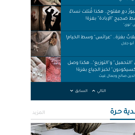
ورُ دمٍ مفتوح.. هكذا قُتلت نساءٌ
 ضجيج "الإبادة" بغزة!
"نوى"
اتٌ بغزة.. "عرائس" وسط الخيام!
أبو جلال
 "التحميل" و"التوزيع".. هكذا وصل
كسيكودون" لخبز الجياع بغزة!
الدين صالح وجمال غيث
لات نظافة في الظل.. لا حقوق ولا
التالي
السابق
ات!
ر اطميزة
دية حـرة
المزيد
اس" غزة قنابل موقوتة.. خَرابٌ نَخَر
ئة والتربة!
الله التركماني ورشا فرحات