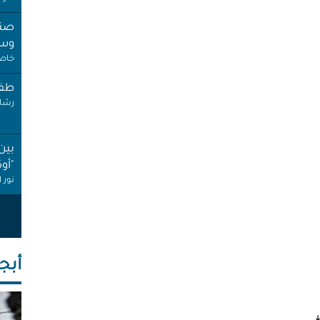
صنب
وسط
خاص 
طفل
رشا 
بين
"أو
نور 
عام
إجاز
أنصا
أبجـ
"غِر
البي
عبد 