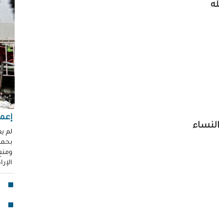
ه
"عر
"مُ
محم
ناز
العو
رغد 
إباد
للإ
مشير
إعما
النساء
قنا
لم ي
بحماي
لأو
ومنع 
الإر
بدا
"آي
جما
الق