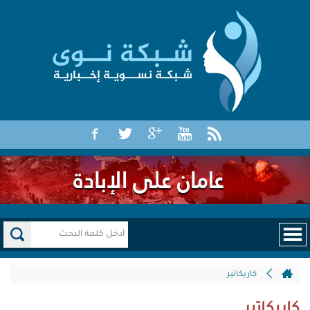
كاريكاتير