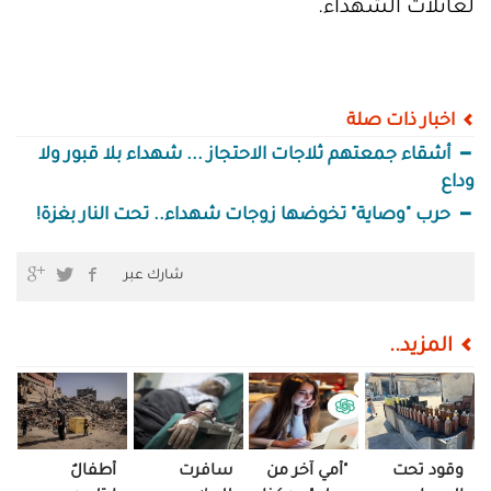
لعائلات الشهداء.
اخبار ذات صلة
أشقاء جمعتهم ثلاجات الاحتجاز ... شهداء بلا قبور ولا
وداع
حرب "وصاية" تخوضها زوجات شهداء.. تحت النار بغزة!
شارك عبر
المزيد..
وقود تحت
"أمي آخر من
سافرت
أطفالٌ