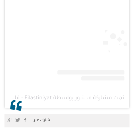
تمت مشاركة منشور بواسطة ‏‎Filastiniyat - فلسطينيات‎‏ (@‏‎filastiniyat‎‏)
شارك عبر