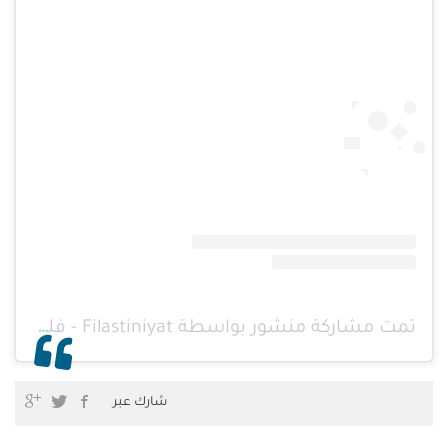
تمت مشاركة منشور بواسطة ‏‎Filastiniyat - فلسطينيات‎‏ (@‏‎filastiniyat‎‏)
شارك عبر