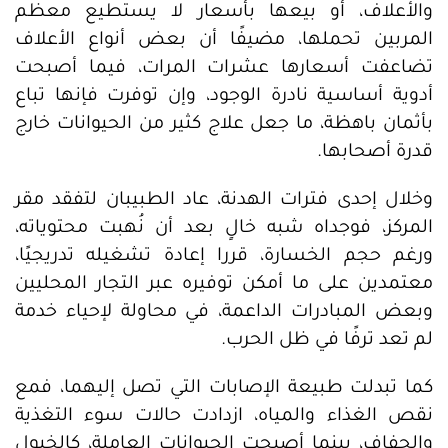
والأعلاف، أو بيعها بأسعار لا يستطيع معظم
المربين تحملها، مضيفًا أن بعض أنواع الأعلاف
تضاعفت أسعارها عشرات المرات، فيما أصبحت
أدوية أساسية نادرة الوجود، وإن توفرت فإنها تباع
بأثمان باهظة، ما جعل علاج كثير من الحيوانات خارج
قدرة أصحابها.
وخلال إحدى فترات الهدنة، عاد الطبيبان لتفقد مقر
المركز، فوجداه شبه خالٍ بعد أن نُهبت محتوياته،
ورغم حجم الخسارة، قررا إعادة تشغيله تدريجيًا،
معتمدين على ما أمكن توفيره عبر التجار المحليين
وبعض المبادرات الداعمة، في محاولة لإحياء خدمة
لم تعد ترفًا في ظل الحرب.
كما تبدلت طبيعة الإصابات التي تصل إليهما، فمع
نقص الغذاء والمياه، ازدادت حالات سوء التغذية
والجفاف، بينما أصبحت الحيوانات العاملة، كالخيول