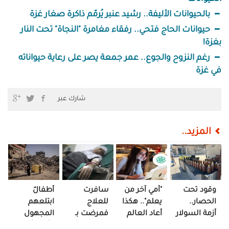
بالحيوانات الأليفة.. رشيد عنبر يُرمّم ذاكرة صغار غزة
حيوانات الحاج فتحي.. رفقاء مغامرة "النجاة" تحت النار
بغزة!
رغم النزوح والجوع.. عمر جمعة يصر على رعاية حيواناته
في غزة
شارك عبر
المزيد..
وقود تحت
"أمي آخر من
سافرت
أطفالٌ
الحصار..
يعلم".. هكذا
للعلاج
ابتلعهم
أزمة السولار
أعاد العالم
فمرضت بـ
المجهول
تعيد
الرقمي رسم
"الغياب"..
وأمّهاتٌ في