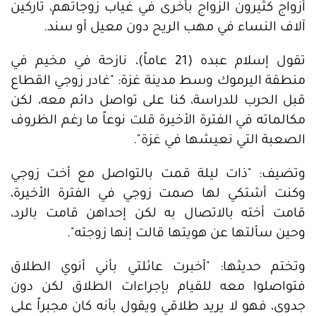
أزواج كثيرون الزواج بأخرى في غياب زوجاتهم، تاركين
آلاف النساء في مهب الريح دون معيل أو سند.
تقول إسلام عبده (21 عاماً)، نازحة في مخيم في
منطقة اليرموك وسط مدينة غزة: "غادر زوجي القطاع
قبل الحرب للدراسة، كنا على تواصل دائم معه، لكن
مكالماته في الفترة الأخيرة قلت نوعاً ما رغم الظروف
الصعبة التي نعيشها في غزة".
وتضيف: "ذات ليلة قمت بالتواصل مع أخت زوجي
وكنت أشتكي لها صمت زوجي في الفترة الأخيرة،
قامت أخته بالاتصال به لكن إحداهن قامت بالرد،
وحين سألتها عن هويتها قالت إنها زوجته".
وتختم حديثها: "أخبرت عائلتي بأني أنوي الطلاق
فتواصلوا معه للقيام بإجراءات الطلاق لكن دون
جدوى، فهو لا يريد طلاقي ويقول بأنه كان مجبراً على