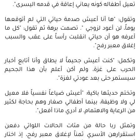
تعيل أطفاله كونه يعاني إعاقة في قدمه اليسرى".
وتقول: "ها أنا أعيش صدمة حياتي التي لم أتوقعها
يوماً، لن أعود لزوجي ". تصمت برهة ثم تقول: "كل ما
أعرفه هو أن حياتي انقلبت رأساً على عقب والسبب
إغلاق معبر رفح".
وتكمل: "كنت أعيش جحيماً لا يطاق وأنا أتابع أخبار
الحرب على غزة، ولم أكن أعلم بأن هذا الجحيم
سيستمر حتى بعد عودتي لغزة".
وتختم حديثها باكية: "أعيش ضياعاً نفسياً فلا معيل
لي ولا وظيفة، بينما أطفالي صغار وهم بحاجة لكثير
من الرعاية والاهتمام، لا أدري ماذا أفعل".
وتمثل ربا حالة من مئات الحالات اللواتي دفعن
استقرارهن الأسري ثمناً لإغلاق معبر رفح، إذ اختار