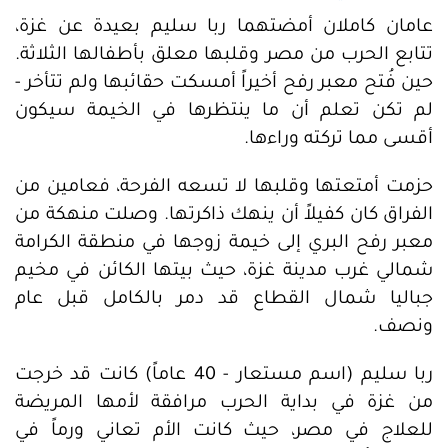
عامان كاملان أمضتهما ربا سليم بعيدة عن غزة،
تتابع الحرب من مصر وقلبها معلق بأطفالها الثلاثة.
حين فُتح معبر رفح أخيراً أمسكت حقائبها ولم تتأخر -
لم تكن تعلم أن ما ينتظرها في الخيمة سيكون
أقسى مما تركته وراءها.
حزمت أمتعتها وقلبها لا تسعه الفرحة، فعامين من
الفراق كان كفيلاً أن ينهك ذاكرتها. وصلت منهكة من
معبر رفح البري إلى خيمة زوجها في منطقة الكرامة
شمالي غرب مدينة غزة، حيث بيتها الكائن في مخيم
جباليا شمال القطاع قد دمر بالكامل قبل عام
ونصف.
ربا سليم (اسم مستعار - 40 عاماً) كانت قد خرجت
من غزة في بداية الحرب مرافقة لأمها المريضة
للعلاج في مصر، حيث كانت الأم تعاني ورماً في