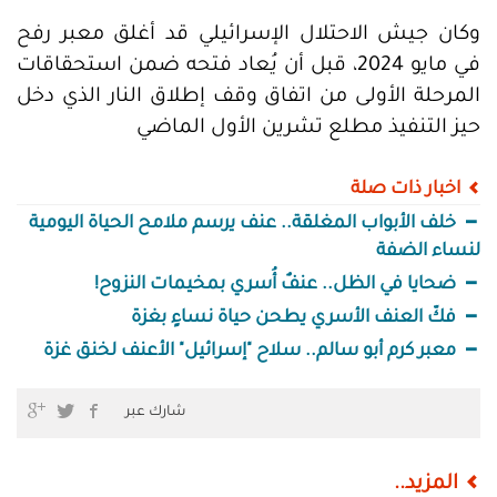
وكان جيش الاحتلال الإسرائيلي قد أغلق معبر رفح
في مايو 2024، قبل أن يُعاد فتحه ضمن استحقاقات
المرحلة الأولى من اتفاق وقف إطلاق النار الذي دخل
حيز التنفيذ مطلع تشرين الأول الماضي
اخبار ذات صلة
خلف الأبواب المغلقة.. عنف يرسم ملامح الحياة اليومية
لنساء الضفة
ضحايا في الظل.. عنفٌ أُسري بمخيمات النزوح!
فكّ العنف الأسري يطحن حياة نساءٍ بغزة
معبر كرم أبو سالم.. سلاح "إسرائيل" الأعنف لخنق غزة
شارك عبر
المزيد..