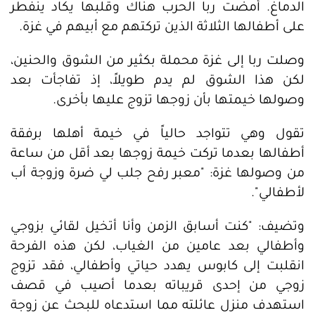
الدماغ. أمضت ربا الحرب هناك وقلبها يكاد ينفطر
على أطفالها الثلاثة الذين تركتهم مع أبيهم في غزة.
وصلت ربا إلى غزة محملة بكثير من الشوق والحنين،
لكن هذا الشوق لم يدم طويلاً، إذ تفاجأت بعد
وصولها خيمتها بأن زوجها تزوج عليها بأخرى.
تقول وهي تتواجد حالياً في خيمة أهلها برفقة
أطفالها بعدما تركت خيمة زوجها بعد أقل من ساعة
من وصولها غزة: "معبر رفح جلب لي ضرة وزوجة أب
لأطفالي".
وتضيف: "كنت أسابق الزمن وأنا أتخيل لقائي بزوجي
وأطفالي بعد عامين من الغياب، لكن هذه الفرحة
انقلبت إلى كابوس يهدد حياتي وأطفالي، فقد تزوج
زوجي من إحدى قريباته بعدما أصيب في قصف
استهدف منزل عائلته مما استدعاه للبحث عن زوجة