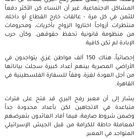
وهكذا تسبب إغلاق معبر رفح البري بمئات بل آلاف
المشاكل الاجتماعية، غير أن النساء كن الأكثر دفعاً
للثمن في كل مرة - عالقات خارج القطاع أو داخله،
منتظرات أزواجاً اختاروا الزواج بأخريات، ومحرومات
من منظومة قانونية تحفظ حقوقهن. وكأن حرب
الإبادة لم تكن كافية.
إحصائياً، هناك 150 ألف مواطن غزي يتواجدون في
الأراضي المصرية بينهم أعداد كبيرة سجلت بياناتها
من أجل العودة لغزة، وفقاً للسفارة الفلسطينية في
القاهرة.
يشار إلى أن معبر رفح البري قد فتح على فترات
متباعدة في الاتجاهين لكن بأعداد محدودة جداً
وضمن شروط صارمة، فيما أفاد العائدون بتعرضهم
لمعاملة حاطة للكرامة من قبل الجيش الإسرائيلي
المتواجد في المعبر.