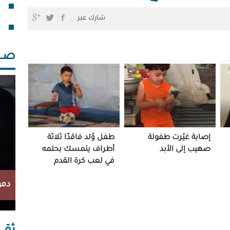
فقد
شارك عبر
خلف
صــــ
إصابة غيّرت طفولة
طفل وُلد فاقدًا ثلاثة
صهيب إلى الأبد
أطراف يتمسك بحلمه
في لعب كرة القدم
دمو