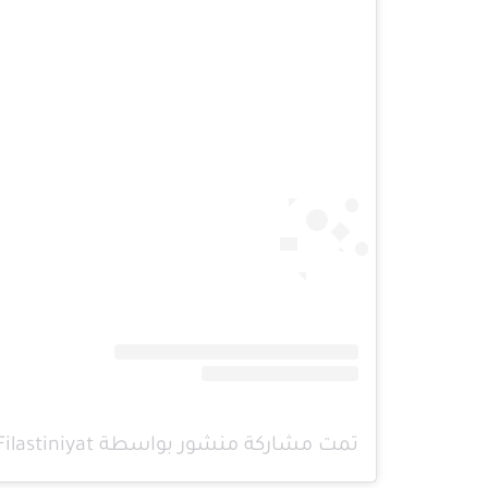
تمت مشاركة منشور بواسطة ‏‎Filastiniyat - فلسطينيات‎‏ (@‏‎filastiniyat‎‏)