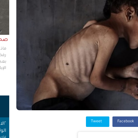
مش وقته!!
صحاف
ليس مطلوباً من الصحفي أن يكون مخططًا إستراتيجيًا
ماذا
ليضع إستراتيجيات عملٍ للهيئات العامة، ولكن من حقه
رفضو
سؤال من يضعون تلك الاستراتيجيات عن تفاصيلها،
بعجز
وخططهم في حال حدوث السيناريوهات الأسوأ؟
الإبا
ت
Tweet
Facebook
"ال
الول
فارس