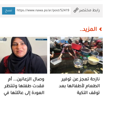
تم النسخ
رابط مختصر
https://www.nawa.ps/ar/post/52419
نسخ
المزيد..
نازحة تعجز عن توفير
وصال الزعانين... أم
الطعام لأطفالها بعد
فقدت طفلها وتنتظر
توقف التكية
العودة إلى عائلتها في
غزة