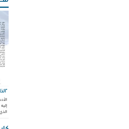
ثقـــ
"الذ
الأدب
إليه
الذي