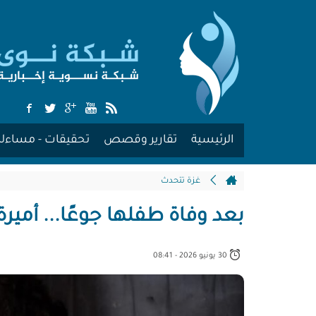
الرئيسية
تقارير وقصص
تحقيقات - مساءلة
غزة تتحدث
بعد وفاة طفلها جوعًا... أميرة
30 يونيو 2026 - 08:41