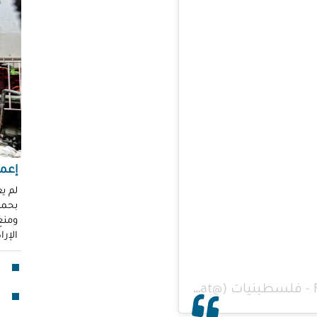
"عر
"مُ
محم
ناز
العو
رغد 
إباد
للإ
مشير
إعما
قنا
لم ي
بحماي
لأو
ومنع 
الإر
بدا
"آي
جما
الق