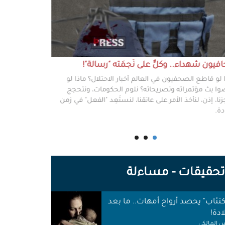
يون شهداء.. وكلٌّ على نَجمَته "رسالة"!
#خطفوا_غزة.. 
 لو قاطع الصحفيون في العالم أخبار الاحتلال؟ ماذا لو
غزة مخطوفة، و
ا بث مؤتمراته وتصريحاته؟ نلوم الحكومات، ونتحجج
نعرفهم جميعًا،
نا، إذن، لنأخذ الأمر على عاتقنا، لنستَعِد "الفعل" في زمن
وكرامتهم، وحيا
دة.
وأهلها أن يرفع
للوجع.
حقيقات - مساءلة
اكتئاب" يحصد أرواح أمهات.. ما بعد
ادة!
 المالكي