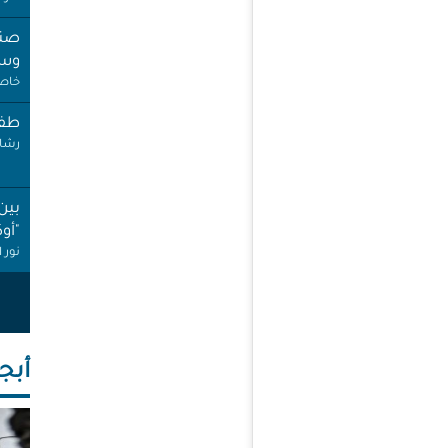
صنب
وسط
خاص 
طفل
رشا 
بين
"أو
نور 
عام
إجاز
أنصا
أبجـ
"غِر
البي
عبد 