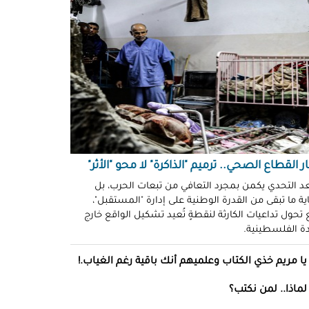
ّوني وضحكوا".. انتهاكات جنسية
نظّمة" في سجون "إسرائيل"!
د سليمان
حو طولكرم بين وعود الإغاثة وواقع
ز!
سلامة
ةُ الشُّهود.. نهجٌ "إسرائيلي"
فلات من العقاب!
ة توفيق
ر القطاع الصحي.. ترميم "الذاكرة" لا محو "الأثر"
صو "الشبح" بغزة.. هويّات تُكشف
عد التحدي يكمن بمجرد التعافي من تبعات الحرب، بل
ة ما تبقى من القدرة الوطنية على إدارة "المستقبل"،
ل مرة!
تحول تداعيات الكارثة لنقطةٍ تُعيد تشكيل الواقع خارج
ادة الفلسطينية.
ئل قاتلة.. مضادات حيوية في قِطع
س كريم"!
يا مريم خذي الكتاب وعلميهم أنك باقية رغم الغياب.!
ل موسى
لماذا.. لمن نكتب؟
انون يتصادم مع نفسه.. نساءٌ