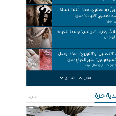
ورُ دمٍ مفتوح.. هكذا قُتلت نساءٌ
 ضجيج "الإبادة" بغزة!
"نوى"
اتٌ بغزة.. "عرائس" وسط الخيام!
أبو جلال
 "التحميل" و"التوزيع".. هكذا وصل
كسيكودون" لخبز الجياع بغزة!
الدين صالح وجمال غيث
لات نظافة في الظل.. لا حقوق ولا
التالي
السابق
ات!
ر اطميزة
دية حـرة
المزيد
اس" غزة قنابل موقوتة.. خَرابٌ نَخَر
ئة والتربة!
الله التركماني ورشا فرحات