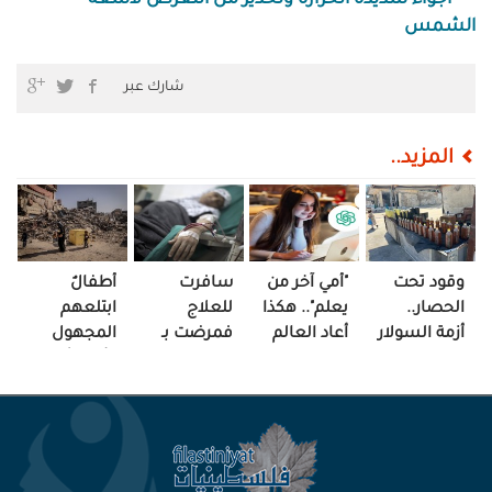
أجواء شديدة الحرارة وتحذير من التعرض لأشعة
الشمس
شارك عبر
المزيد..
وقود تحت
"أمي آخر من
سافرت
أطفالٌ
الحصار..
يعلم".. هكذا
للعلاج
ابتلعهم
أزمة السولار
أعاد العالم
فمرضت بـ
المجهول
تعيد
الرقمي رسم
"الغياب"..
وأمّهاتٌ في
تشكيل
العلاقة!
هذه قصة
منتصف
الحياة بغزة!
هزار
الفاجعة!