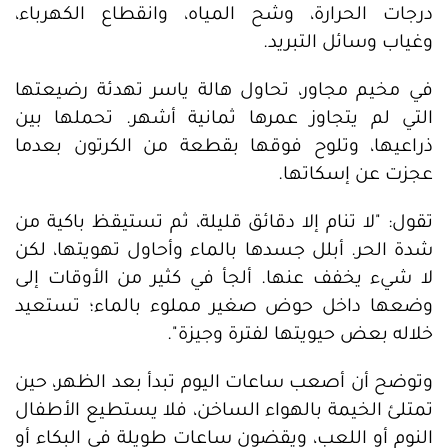
درجات الحرارة، وشح المياه، وانقطاع الكهرباء،
وغياب وسائل التبريد.
في مخيم مجاور، تحاول هالة ياسر تهدئة رضيعتها
التي لم يتجاوز عمرها ثمانية أشهر. تحملها بين
ذراعيها، وتلوح فوقها بقطعة من الكرتون بعدما
عجزت عن إسكاتها.
تقول: "لا تنام إلا دقائق قليلة، ثم تستيقظ باكية من
شدة الحر. أبلل جسدها بالماء وأحاول تهويتها، لكن
لا شيء يخفف عنها. ألجأ في كثير من الأوقات إلى
وضعها داخل حوض صغير مملوء بالماء؛ تستعيد
خلاله بعض حيويتها لفترة وجيزة".
وتوضح أن أصعب ساعات اليوم تبدأ بعد الظهر، حين
تمتلئ الخيمة بالهواء الساخن، فلا يستطيع الأطفال
النوم أو اللعب، ويقضون ساعات طويلة في البكاء أو