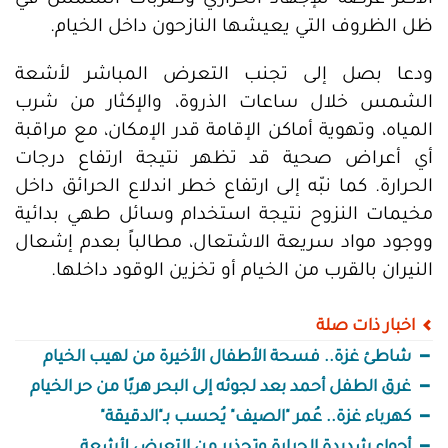
الأكثر عرضة للإجهاد الحراري وضربات الشمس في
ظل الظروف التي يعيشها النازحون داخل الخيام.
ودعا بصل إلى تجنب التعرض المباشر لأشعة
الشمس خلال ساعات الذروة، والإكثار من شرب
المياه، وتهوية أماكن الإقامة قدر الإمكان، مع مراقبة
أي أعراض صحية قد تظهر نتيجة ارتفاع درجات
الحرارة. كما نبّه إلى ارتفاع خطر اندلاع الحرائق داخل
مخيمات النزوح نتيجة استخدام وسائل طهي بدائية
ووجود مواد سريعة الاشتعال، مطالباً بعدم إشعال
النيران بالقرب من الخيام أو تخزين الوقود داخلها.
اخبار ذات صلة
شاطئ غزة.. فسحة الأطفال الأخيرة من لهيب الخيام
غرق الطفل أحمد بعد لجوئه إلى البحر هربًا من حر الخيام
كهرباء غزة.. عُمر "الصيف" يُحسب بـ"الدقيقة"