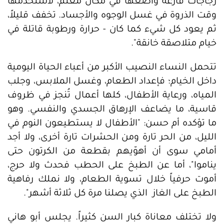
زجاجات فارغة وأضعها في مكان معتم، لأستخدمها
وقت الذروة في غسل الوجوه والأجساد. تخفف قليلاً،
ثم يعود كل شيء كما كان - حرارة ورطوبة قاتلة في
خيام متلاصقة خانقة".
تتحمل النساء النصيب الأكبر من أعباء الحياة اليومية
داخل الخيام؛ فإعداد الطعام، وغسل الملابس، وجلب
المياه، ورعاية الأطفال، كلها أعمال تُنجز في ظروف
قاسية، ما يضاعف الإرهاق الجسدي والنفسي. وهو
ما تؤكده أم حسن: "الأطفال لا يستطيعون النوم في
الليل، من الحر تارة ومن الحشرات تارة أخرى، ولا أجد
أمامي سوى أن أهوّيهم بقطعة من الكرتون حتى
يناموا"، أما عن الطبخ على الحطب فحدث ولا حرج،
أموت حرفياً خلال تسوية الطعام، ولا نملك رفاهية
الطبخ على الغاز الذي يصلنا مرة كل ثلاثة أشهر".
ولا تختلف معاناة كبار السن كثيراً. يجلس أبو هاني