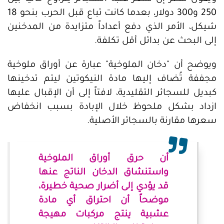
250 و300 دولار، بعدما كانت تباع قبل الحرب بنحو 18
شيكل، الأمر الذي دفع أعداداً متزايدة من المدخنين
إلى البحث عن بدائل أقل تكلفة.
ويوضح أن "دخان الملوخية" عبارة عن أوراق ملوخية
مجففة تُضاف إليها مادة النيكوتين ليتم تدخينها
كبديل للسجائر التقليدية، لافتاً إلى أن الإقبال عليها
ازداد بشكل ملحوظ خلال الإبادة بسبب انخفاض
سعرها مقارنة بالسجائر الأصلية.
أن حرق أوراق الملوخية
واستنشاق الدخان الناتج عنها
قد يؤدي إلى أضرار صحية خطيرة،
موضحاً أن احتراق أي مادة
عشبية ينتج مركبات مهيجة