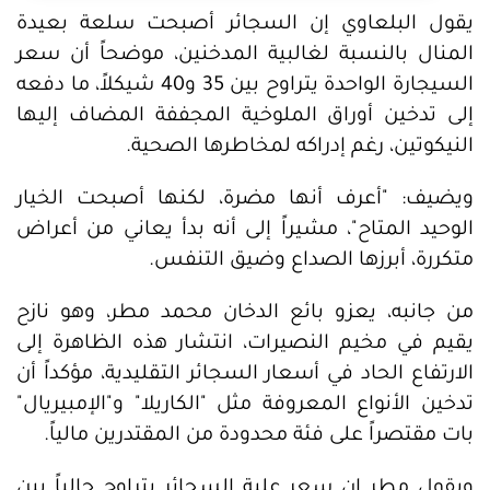
يقول البلعاوي إن السجائر أصبحت سلعة بعيدة
المنال بالنسبة لغالبية المدخنين، موضحاً أن سعر
السيجارة الواحدة يتراوح بين 35 و40 شيكلاً، ما دفعه
إلى تدخين أوراق الملوخية المجففة المضاف إليها
النيكوتين، رغم إدراكه لمخاطرها الصحية.
ويضيف: "أعرف أنها مضرة، لكنها أصبحت الخيار
الوحيد المتاح"، مشيراً إلى أنه بدأ يعاني من أعراض
متكررة، أبرزها الصداع وضيق التنفس.
من جانبه، يعزو بائع الدخان محمد مطر، وهو نازح
يقيم في مخيم النصيرات، انتشار هذه الظاهرة إلى
الارتفاع الحاد في أسعار السجائر التقليدية، مؤكداً أن
تدخين الأنواع المعروفة مثل "الكاريلا" و"الإمبيريال"
بات مقتصراً على فئة محدودة من المقتدرين مالياً.
ويقول مطر إن سعر علبة السجائر يتراوح حالياً بين