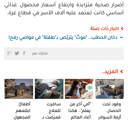
أضرار صحية متزايدة وارتفاع أسعار محصول غذائي
أساسي كانت تعتمد عليه آلاف الأسر في قطاع غزة،
اخبار ذات صلة
دخان الحطب.. "موتٌ" يتربّص بـ"طفلة" في مواصي رفح!
شارك عبر
المزيد..
وقود تحت
"أمي آخر من
سافرت
أطفالٌ
الحصار..
يعلم".. هكذا
للعلاج
ابتلعهم
أزمة السولار
أعاد العالم
فمرضت بـ
المجهول
تعيد
الرقمي رسم
"الغياب"..
وأمّهاتٌ في