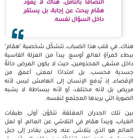
التصاقًا بالتأمل، هناك لا يعود
همّام يبحث عن إجابة، بل يستقر
داخل السؤال نفسه.
هناك، في قلب هذا الضباب، تتشكّل شخصية "همّام"
ببطء كمرآةٍ لعالمٍ أوسع. يبدأ من العزلة القاسية
داخل مشفى المجذومين، حيث لا يكون المرض حالةً
جسدية فحسب، بل امتدادًا لمعنى أعمق من
الإقصاء، إذ يُدفع الإنسان إلى الهامش ليس لأنه
مريض بل لأنه مختلف، أو لأنه ببساطة لا يشبه
الصورة التي يريدها المجتمع لنفسه.
بين تلك الجدران المغلقة، تتكوّن أولى طبقات
الغياب، ويبدأ همّام في التلاشي عن العالم، أو لعل
العالم هو الذي يتلاشى عنه، وحين يغادر إلى جبل