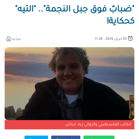
"ضبابٌ فوق جبل النجمة".. "التيه"
كحكاية!
05 ابريل 2026 - 11:30
طباعة
الكاتب الفلسطيني والروائي زياد خداش