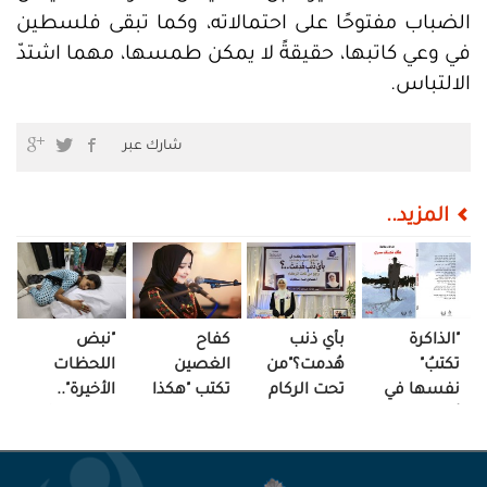
الضباب مفتوحًا على احتمالاته، وكما تبقى فلسطين
في وعي كاتبها، حقيقةً لا يمكن طمسها، مهما اشتدّ
الالتباس.
شارك عبر
المزيد..
"الذاكرة
بأي ذنب
كفاح
"نبض
تكتبُ"
هُدمت؟"من
الغصين
اللحظات
نفسها في
تحت الركام
تكتب "هكذا
الأخيرة"..
أدبيات
تروي "
الحرب "
ساحة "حبٍّ"
عاطف
هنادي
وتنبت
في مشفى
سلامة
سكيك"
لكلماتها