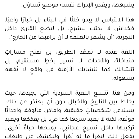
يشبهها، ويغدو الإدراك نفسه موضع تساؤل.
هذا الالتباس لا يبدو خللًا في البناء بل خيارًا واعيًا،
فخداش لا يكتب ليشرح، بل ليضع القارئ داخل
التجربة، "أن يشعر بالعتمة لا أن يراقبها من الخارج".
اللغة عنده لا تمهّد الطريق، بل تفتح مساراتٍ
متداخلة، والأحداث لا تسير بخطٍ مستقيم، بل
تتشابك كما تتشابك الأزمنة في واقعٍ لا يُفهم
بسهولة.
ومن هنا، تتسع اللعبة السردية التي يجيدها، حيث
يخلط بين التاريخ والخيال دون أن يعتذر عن ذلك.
يستدعي شخصياتٍ حقيقية، وأماكن مألوفة، وأحداثًا
موثقة، لكنه لا يعيد سردها كما هي، بل يفككها ويعيد
تركيبها داخل نسيجٍ عجائبي، يمنحها حياةً أخرى..
يفعل ذلك ليقرأ ما لم يُقرأ، وليكشف عن طبقاتٍ