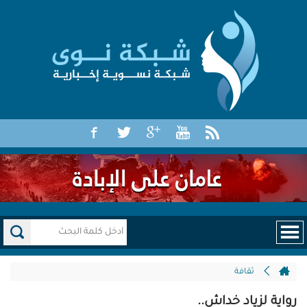
ثقافة
رواية لزياد خداش..