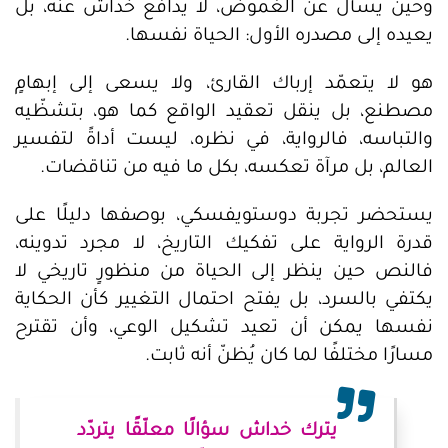
وحين يُسأل عن الغموض، لا يدافع خداش عنه، بل
يعيده إلى مصدره الأول: الحياة نفسها.
هو لا يتعمّد إرباك القارئ، ولا يسعى إلى إبهامٍ
مصطنع، بل ينقل تعقيد الواقع كما هو، بتشظّيه
والتباسه، فالرواية، في نظره، ليست أداةً لتفسير
العالم، بل مرآة تعكسه، بكل ما فيه من تناقضات.
يستحضر تجربة دوستويفسكي، بوصفها دليلًا على
قدرة الرواية على تفكيك التاريخ، لا مجرد تدوينه،
فالنص حين ينظر إلى الحياة من منظورٍ تاريخي لا
يكتفي بالسرد، بل يفتح احتمال التغيير كأن الحكاية
نفسها يمكن أن تعيد تشكيل الوعي، وأن تقترح
مسارًا مختلفًا لما كان يُظنّ أنه ثابت.
يترك خداش سؤالًا معلّقًا يتردّد