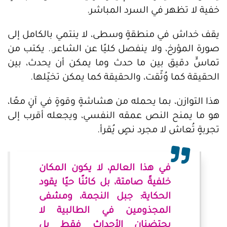
خفية لا تظهر في السرد المباشر.
يقف خداش في منطقةٍ وسطى، لا ينتمي بالكامل إلى
صورة المؤرخ، ولا ينفصل كليًا عن الشاعر.. يكتب من
تماسٍّ دقيق بين ما حدث وما يمكن أن يحدث، بين
الحقيقة كما وُثّقت، والحقيقة كما يمكن تخيّلها.
هذا التوازن، بما يحمله من هشاشةٍ وقوةٍ في آنٍ معًا،
هو ما يمنح النص عمقه النفسي، ويجعله أقرب إلى
تجربةٍ تُعاش لا مجرد نصٍ يُقرأ.
في هذا العالم، لا يكون المكان
خلفيةً صامتة، بل كائنًا حيًا يقود
الحكاية: جبل النجمة، ومشفى
المجذومين في الطالبية لا
يحتضنان الأحداث فقط بل