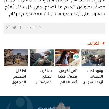
أجل إنهاء المنهج، بل من أجل إنقاذ المعنى.. في كل
حصةٍ، يحاولون ترميم ما تصدّع، وفي كل دفتر يُفتح،
يراهنون على أن المعرفة ما زالت ممكنة رغم الركام.
شارك عبر
المزيد..
وقود تحت
"أمي آخر من
سافرت
أطفالٌ
الحصار..
يعلم".. هكذا
للعلاج
ابتلعهم
أزمة السولار
أعاد العالم
فمرضت بـ
المجهول
تعيد
الرقمي رسم
"الغياب"..
وأمّهاتٌ في
تشكيل
العلاقة!
هذه قصة
منتصف
الحياة بغزة!
هزار
الفاجعة!