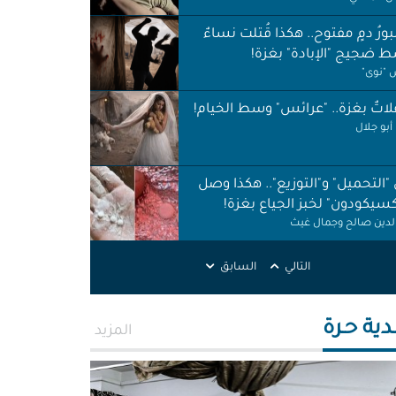
ورُ دمٍ مفتوح.. هكذا قُتلت نساءٌ
 ضجيج "الإبادة" بغزة!
"نوى"
اتٌ بغزة.. "عرائس" وسط الخيام!
أبو جلال
 "التحميل" و"التوزيع".. هكذا وصل
كسيكودون" لخبز الجياع بغزة!
الدين صالح وجمال غيث
لات نظافة في الظل.. لا حقوق ولا
التالي
السابق
ات!
ر اطميزة
اس" غزة قنابل موقوتة.. خَرابٌ نَخَر
دية حـرة
المزيد
ئة والتربة!
الله التركماني ورشا فرحات