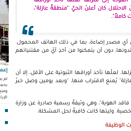
العودة إلى منزلها لعلّها تأخذ أوراقها
"عر
"مُ
الاحتلال كان أعلنَ الحيَّ "منطقةً عازلة"،
محم
كاملاً".
ناز
العو
رغد 
ل أي مصدر إضاءة، بما في ذلك الهاتف المحمول.
ونها، دون أن يتمكنوا من أخذِ أيّ من مقتنياتهم
إباد
للإ
مشير
إعما
ا، لعلّها تأخذ أوراقها الثبوتية على الأقل، إلا أن
قنا
لم ي
ازلة" يُمنع الاقتراب منها، "وبعد يومين وصل خبرُ
لأو
بحماي
ومنع 
الإر
بدا
ل فاقد الهوية"، وهي وثيقةٌ رسمية صادرة عن وزارة
"آي
خصية. وليتها كانت كافيةً لحل المشكلة.
جما
 الوظيفة
الق