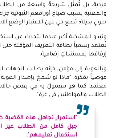
فردية، بل تُمثّل شريحةً واسعة من الطل
والمهنية بسبب ضياع أوراقهم الثبوتية جراء
حلولٍ بديلة؛ تضع في عين الاعتبار الوضع الاس
وتبدو المشكلة أكبر عندما نتحدث عن استخرا
تُعتمد رسمياً بطاقة التعريف المؤقتة حتى ا
إرفاقها بمستنداتٍ إضافية.
وبالعودة إلى مؤمن، فإنه يطالب الجهات الم
موصياً بفكرة: "ماذا لو سُمحَ بإصدار الهو
معتمد، كما هو معمولٌ به في بعض حالات
الطلاب والمواطنين في غزة".
"استمرار تجاهل هذه القضية ظ
جيلٍ كامل من الطلاب غير الق
استكمال تعليمهم".