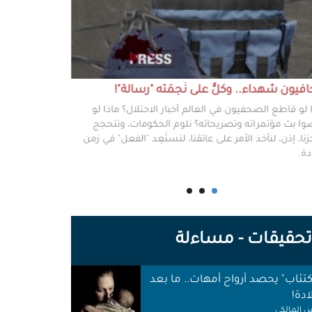
يون شهداء.. وكلٌّ على نَجمَته "رسالة"!
#خطفوا_غزة.. 
 لو قاطع الصحفيون في العالم أخبار الاحتلال؟ ماذا لو
غزة مخطوفة، و
ا بث مؤتمراته وتصريحاته؟ نلوم الحكومات، ونتحجج
نعرفهم جميعًا،
نا، إذن، لنأخذ الأمر على عاتقنا، لنستَعِد "الفعل" في زمن
وكرامتهم، وحيا
دة.
وأهلها أن يرفع
للوجع.
حقيقات - مساءلة
اكتئاب" يحصد أرواح أمهات.. ما بعد
ادة!
 المالكي