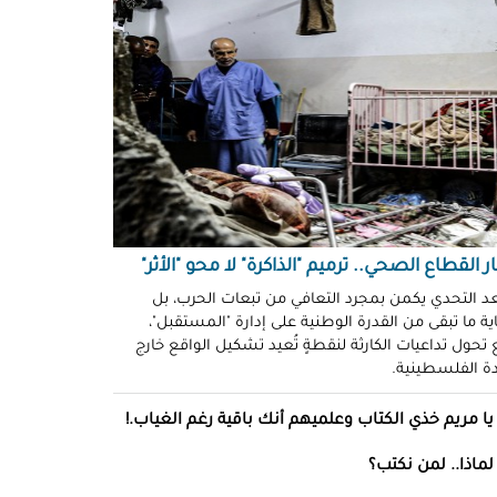
ّوني وضحكوا".. انتهاكات جنسية
نظّمة" في سجون "إسرائيل"!
د سليمان
حو طولكرم بين وعود الإغاثة وواقع
ز!
سلامة
ةُ الشُّهود.. نهجٌ "إسرائيلي"
فلات من العقاب!
ة توفيق
ر القطاع الصحي.. ترميم "الذاكرة" لا محو "الأثر"
صو "الشبح" بغزة.. هويّات تُكشف
عد التحدي يكمن بمجرد التعافي من تبعات الحرب، بل
ل مرة!
ة ما تبقى من القدرة الوطنية على إدارة "المستقبل"،
تحول تداعيات الكارثة لنقطةٍ تُعيد تشكيل الواقع خارج
ادة الفلسطينية.
ئل قاتلة.. مضادات حيوية في قِطع
س كريم"!
يا مريم خذي الكتاب وعلميهم أنك باقية رغم الغياب.!
ل موسى
لماذا.. لمن نكتب؟
انون يتصادم مع نفسه.. نساءٌ