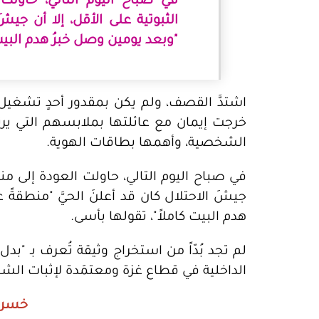
في صباح اليوم التالي، حاولت 
الثبوتية على الأقل، إلا أن جيشَ 
"وبعد يومين وصل خبرُ هدم البيت 
اشتدَّ القصف، ولم يكن بمقدور أحدٍ تشغي
خرجت إيمان مع عائلتها بملابسهم التي يرتد
الشخصية، وأهمها بطاقات الهوية.
في صباح اليوم التالي، حاولت العودة إلى منزله
جيشَ الاحتلال كان قد أعلنَ الحيَّ "منطقةً ع
هدم البيت كاملاً"، تقولها بأسى.
لم تجد بُدّاً من استخراج وثيقة تُعرف بـ "بد
الداخلية في قطاع غزة ومعتمَدة لإثبات الش
خسرت