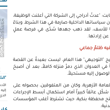
ثقـــ
بت: "عدتُ أدراجي إلى الشركة التي أعلنت الوظيفة،
أن سياساتها الداخلية صارمة في هذا الشرط، وبناءً
ويا للأسف، لقد ذهب جهدها سُدًى في فرصة عملٍ
ن إرادتها.
يه ظلمٌ جماعي
ؤمن صيام ( 19 ربيعاً)، خرّيج "التوجيهي" هذا العام، ليست بعيدةً عن القصة
 العدوان الذي دمرَّ منزله كاملاً، بعد أن أصبحَ
وصول إليه مستحيلاً.
"الذ
العامة الأزهرية، وكان من المتفوقين، بحصوله على
الأدب
إليه
 الهوية شكّل عائقاً كبيراً أمام استكمال أبسط الإجراءات
الذي
 أو فتح محفظة بنكية، حيث تشترط أغلب المؤسسات
نية.