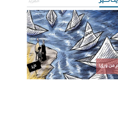
اتـــــير
المزيد
 من ورق!