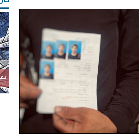
كاريك
دعم