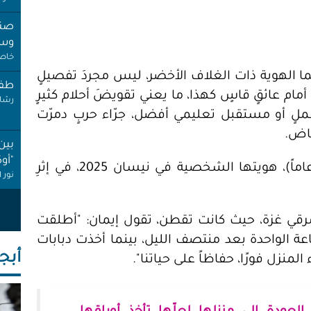
صنب
وسط
خاص 
ما الهوية ذات الغلاف الأخضر، ليس مجردَ تفصيلٍ
طفل
رشا 
ام عائقٍ قاسٍ كهذا، ما يعني تقويضَ أحلام كثيرٍ
لٍ أو مستقبل تعليمي أفضل، جرّاء حربٍ دمرّت
قاض.
بين
"أو
فقدت إيمان سعد، البالغة من العمر (35 عاماً)، هويتها الشخصية في نيسان 2025، في إثرِ
نور 
عام
إجاز
رقي غزة، حيث كانت تقطن، تقول إيمان: "أطلقت
أنصا
اعة الواحدة بعد منتصف الليل، بينما أخذت دبابات
"غِر
أبجـ
المنزل فورًا، حفاظاً على حياتنا".
البي
عبد 