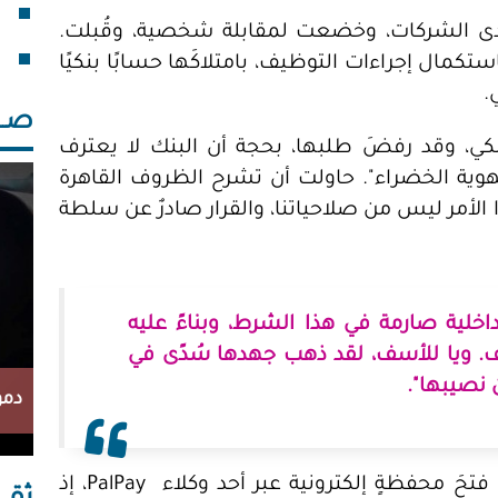
فقد
خلف
حدى الشركات، وخضعت لمقابلة شخصية، وقُبلت.
ستكمال إجراءات التوظيف، بامتلاكَها حسابًا بنكيًا
.
صــــ
، وقد رفضَ طلبها، بحجة أن البنك لا يعترف
"الهوية الخضراء". حاولت أن تشرح الظروف القاهرة
 الأمر ليس من صلاحياتنا، والقرار صادرٌ عن سلطة
داخلية صارمة في هذا الشرط، وبناءً عليه
يف. ويا للأسف، لقد ذهب جهدها سُدًى في
نصيبها".
دمو
ولم تكن محاولتها أفضل حالًا، عندما أرادت فتحَ محفظةٍ إلكترونية عبر أحد وكلاء PalPay، إذ