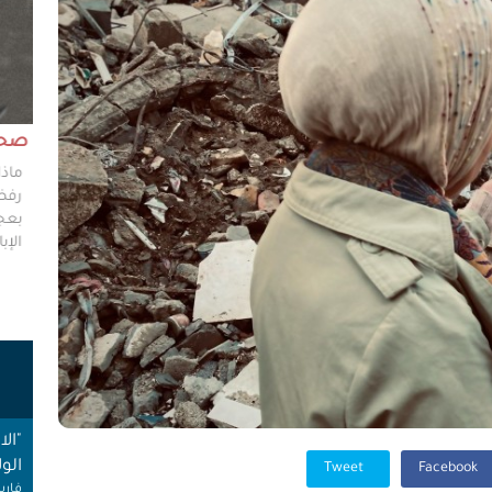
مش وقته!!
صحاف
ليس مطلوباً من الصحفي أن يكون مخططًا إستراتيجيًا
ماذا
ليضع إستراتيجيات عملٍ للهيئات العامة، ولكن من حقه
رفضو
سؤال من يضعون تلك الاستراتيجيات عن تفاصيلها،
بعجز
وخططهم في حال حدوث السيناريوهات الأسوأ؟
الإبا
ت
"ال
الول
Tweet
Facebook
فارس