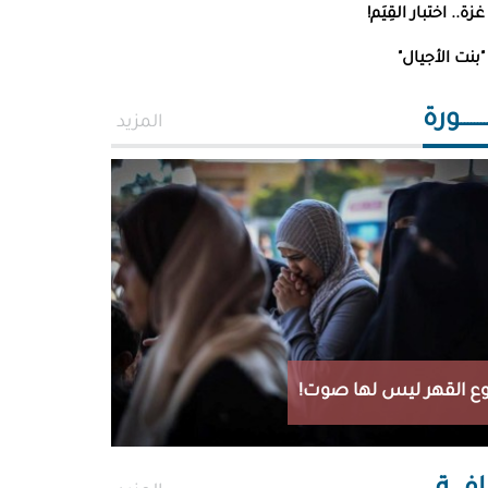
ن ميراثهن بتوقيع
غزة.. اختبار القِيَم!
 خلف
"بنت الأجيال"
ــــــورة
المزيد
ع القهر ليس لها صوت!