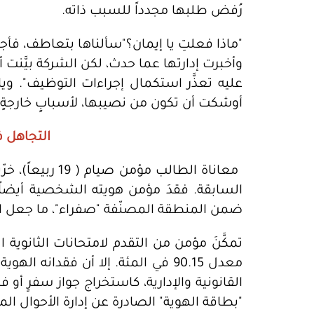
رُفض طلبها مجدداً للسبب ذاته.
"ماذا فعلتِ يا إيمان؟"سألناها بتعاطف، فأجا
وأخبرت إدارتها عما حدث، لكن الشركة بيَّنت 
عليه تعذَّر استكمال إجراءات التوظيف". 
أوشكت أن تكون من نصيبها، لأسبابٍ خارجةٍ ع
التجاهل ف
معاناة الطالب م
السابقة. فقدَ مؤمن هويته الشخصية أيضاً في
ضمن المنطقة المصنّفة "صفراء"، ما جعل ال
تمكَّنَ مؤمن من التقدم لامتحانات الثانوية 
معدل 90.15 في المئة. إلا أن فقدانه
القانونية والإدارية، كاستخراج جواز سفرٍ
"بطاقة الهوية" الصادرة عن إدارة الأحوال المد