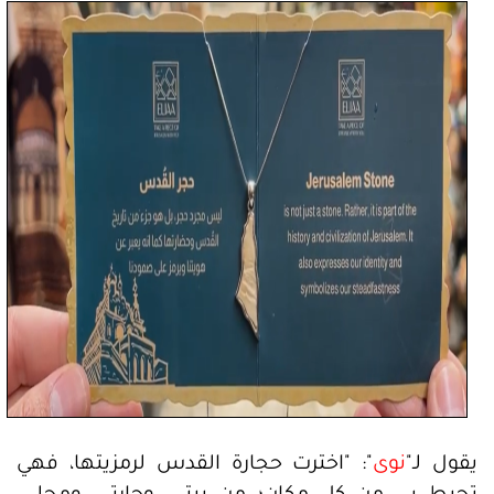
يقول لـ"
نوى
": "اخترت حجارة القدس لرمزيتها، فهي