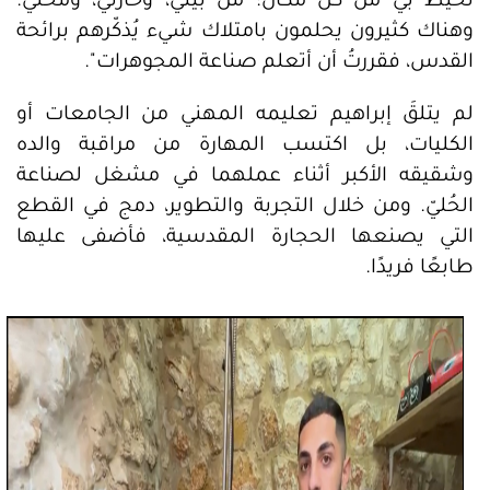
تحيط بي من كل مكان؛ من بيتي، وحارتي، ومحلي.
وهناك كثيرون يحلمون بامتلاك شيء يُذكّرهم برائحة
القدس، فقررتُ أن أتعلم صناعة المجوهرات".
لم يتلقَ إبراهيم تعليمه المهني من الجامعات أو
الكليات، بل اكتسب المهارة من مراقبة والده
وشقيقه الأكبر أثناء عملهما في مشغل لصناعة
الحُليّ. ومن خلال التجربة والتطوير، دمج في القطع
التي يصنعها الحجارة المقدسية، فأضفى عليها
طابعًا فريدًا.