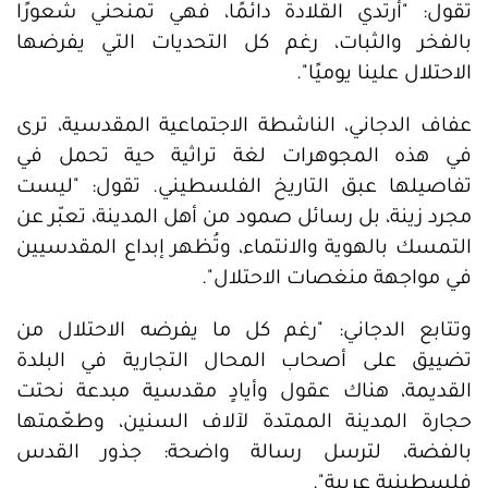
تقول: "أرتدي القلادة دائمًا، فهي تمنحني شعورًا
بالفخر والثبات، رغم كل التحديات التي يفرضها
الاحتلال علينا يوميًا".
عفاف الدجاني، الناشطة الاجتماعية المقدسية، ترى
في هذه المجوهرات لغة تراثية حية تحمل في
تفاصيلها عبق التاريخ الفلسطيني. تقول: "ليست
مجرد زينة، بل رسائل صمود من أهل المدينة، تعبّر عن
التمسك بالهوية والانتماء، وتُظهر إبداع المقدسيين
في مواجهة منغصات الاحتلال".
وتتابع الدجاني: "رغم كل ما يفرضه الاحتلال من
تضييق على أصحاب المحال التجارية في البلدة
القديمة، هناك عقول وأيادٍ مقدسية مبدعة نحتت
حجارة المدينة الممتدة لآلاف السنين، وطعّمتها
بالفضة، لترسل رسالة واضحة: جذور القدس
فلسطينية عربية".