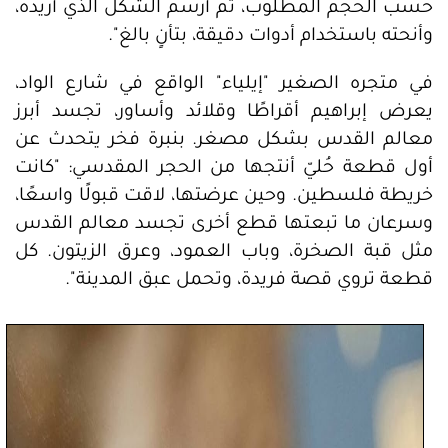
حسب الحجم المطلوب، ثم أرسم الشكل الذي أريده،
وأنحته باستخدام أدوات دقيقة، بتأنٍ بالغ".
في متجره الصغير "إيلياء" الواقع في شارع الواد،
يعرض إبراهيم أقراطًا وقلائد وأساور، تجسد أبرز
معالم القدس بشكل مصغر. بنبرة فخر يتحدث عن
أول قطعة حُليّ أنتجها من الحجر المقدسي: "كانت
خريطة فلسطين. وحين عرضتها، لاقت قبولًا واسعًا،
وسرعان ما تبعتها قطع أخرى تجسد معالم القدس
مثل قبة الصخرة، وباب العمود، وعرق الزيتون. كل
قطعة تروي قصة فريدة، وتحمل عبق المدينة".