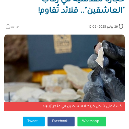
حجارة مقدسية في رقاب
"العاشقين".. قلائد تُقاوم!
29 يوليو 2025 - 12:09
طباعة
قلادة على شكل خريطة فلسطين في متجر "إيلياء"
Tweet
Facebook
Whatsapp