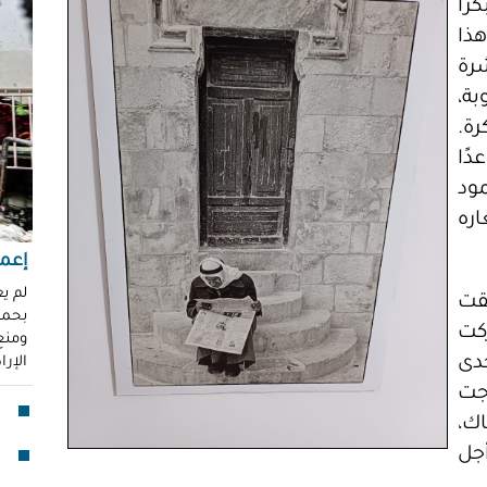
رًا
"عر
1966م. في هذا
"مُ
رة
محم
ة،
ناز
رة.
العو
دًا
رغد 
ود
إباد
ره
للإ
مشير
إعما
قنا
لم ي
قت
بحماي
لأو
كت
ومنع 
دى
الإر
بدا
جت
"آي
ك،
جما
جل
الق