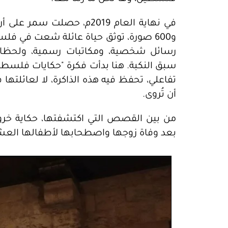
و600 صورة، توثق حياة عائلة شعت في فلس
رسائل شخصية، ومكاتبات رسمية، ولحظات 
سبق النكبة. هنا بدأت فكرة "حكايات فلسطي
تفاعلي، تحفظ فيه هذه الذاكرة، لا لعائلت
أن تُروى.
بعد وفاة زوجها واصطحابها لأطفالها العش