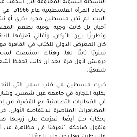
الناشطة النسوية المعروفة التي التحقت مبك
باتحاد المرأة الفلسطينية عام 
البيت، لم تكن فلسطين مجرد ذكرى أو نش
أخبار، بل كانت وجبة يومية بطعم المقلوب
وتطريزًا يزين الأركان، وأغاني تعزفها الذاك
كان المعرض الدولي للكتاب في القاهرة موع
سنويًا ثابتًا لها، وهناك استمعت لمحم
درويش لأول مرة، بعد أن كانت تحفظ أشعا
شفهيًا.
كبرت فلسطين في قلب سمر، التي التح
بكلية التجارة في جامعة عين شمس، وشار
في الفعاليات التضامنية مع القضية. من إح
المظاهرات المناصرة للانتفاضة الأولى، خر
بحكاية حبّ أيضًا! تعرّفت على زوجها هنا
وتقول ضاحكة: "تعرفنا في مظاهرة من أ
فلسطين، وها نحن ما زلنا معًا."