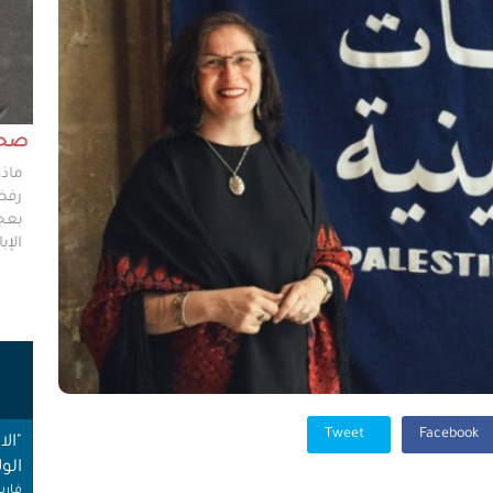
مش وقته!!
صحاف
ليس مطلوباً من الصحفي أن يكون مخططًا إستراتيجيًا
ماذا
ليضع إستراتيجيات عملٍ للهيئات العامة، ولكن من حقه
رفضو
سؤال من يضعون تلك الاستراتيجيات عن تفاصيلها،
بعجز
وخططهم في حال حدوث السيناريوهات الأسوأ؟
الإبا
ت
Tweet
Facebook
"ال
الول
فارس