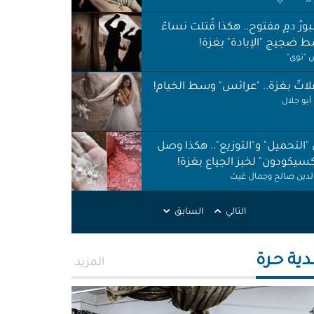
ورُ دمٍ مفتوح.. هكذا قُتلت نساءٌ
 ضجيج "الإبادة" بغزة!
"نوى"
اتٌ بغزة.. "عرائس" وسط الخيام!
أبو جلال
 "التحميل" و"التوزيع".. هكذا وصل
كسيكودون" لخبز الجياع بغزة!
الدين صالح وجمال غيث
لات نظافة في الظل.. لا حقوق ولا
التالي
السابق
ات!
ر اطميزة
دية حـرة
المزيد
اس" غزة قنابل موقوتة.. خَرابٌ نَخَر
ئة والتربة!
الله التركماني ورشا فرحات