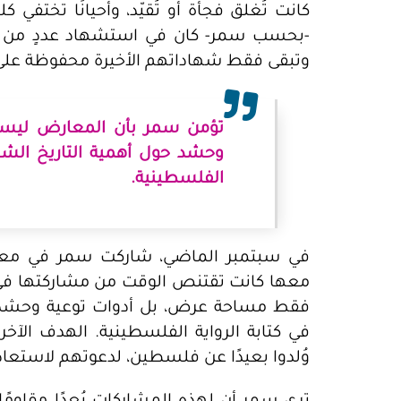
كانت تُغلق فجأة أو تُقيّد، وأحيانًا تختفي ك
-بحسب سمر- كان في استشهاد عددٍ من ا
وتبقى فقط شهاداتهم الأخيرة محفوظة على الم
تؤمن سمر بأن المعارض ليس
وحشد حول أهمية التاريخ الشخص
الفلسطينية.
في سبتمبر الماضي، شاركت سمر في معرض ب
معها كانت تقتنص الوقت من مشاركتها ف
فقط مساحة عرض، بل أدوات توعية وحشد ح
في كتابة الرواية الفلسطينية. الهدف الآخ
وُلدوا بعيدًا عن فلسطين، لدعوتهم لاستعادة