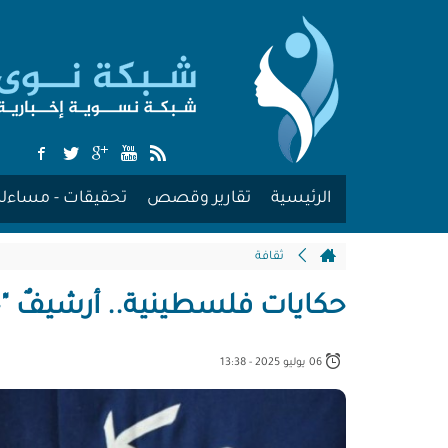
الرئيسية
تقارير وقصص
تحقيقات - مساءلة
ثقافة
حكايات فلسطينية.. أرشيفٌ "ح
06 يوليو 2025 - 13:38