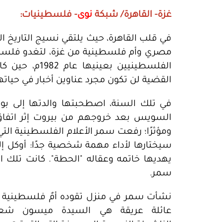
غزة- القاهرة/ شبكة
نوى
- فلسطينيات:
في قلب القاهرة، حيث يلتقي نسيج التاريخ ال
مصري وأم فلسطينية من غزة، لتغدو فلسطين ج
الفلسطينيين بع
القضية لن تكون مجرد عناوين أخبار في حياتها
في تلك السنة، اصطحبتها والدتها إلى بور 
السويس بعد خروجهم من بيروت إثر اتفاق ت
ومؤثرًا؛ رفعت سمر الأعلام الفلسطينية التي 
سيختارها لأداء مهمة شخصية جدًا: أوكل إلي
يهديها خاتمه وعقاله "الحطة". كانت تلك ا
سمر.
نشأت سمر في منزل تقوده أمٌ فلسطينية 
عائلة عريقة هي السيدة ميسون شع