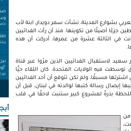
صنب
وسط
عربي بشوارع المدينة، نشأت سمر دويدار، ابنة لأب
خاص 
زءًا أصيلًا من تكوينها. منذ أن رأت الفدائيين
طفل
ينيها عام 1982م، حين كانت في الثالثة عشرة من عمرها، أدركت أن هذه
رشا 
.
سعيد لاستقبال الفدائيين الذين مرّوا عبر قناة
بين
"أو
وسطت فيه الولايات المتحدة. كان اللقاء حيًّا
نور 
اشترتها مسبقًا، ولم تكن تتوقع أن أحد الفدائيين
ها إيصال رسالة كتبها لوالدته في لبنان، قبل أن
عام
إجاز
للحظة بذرةً لمشروع كبير ستنبت لاحقًا في قلب
أنصا
أبجـ
"غِر
من
البي
ت،
عبد 