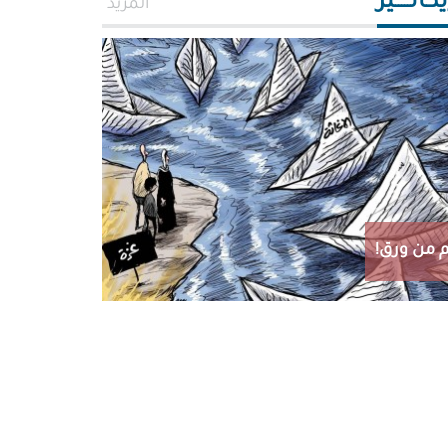
اتـــــير
المزيد
 من ورق!