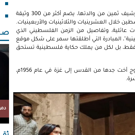
فقد
خلف
في نهاية العام 2019م، حصلت سمر على أرشيف ثمين من والدتها، يضم أكثر من 300 وثيقة
طين خلال العشرينيات والثلاثينيات والأربعينيات.
عائلية، وتفاصيل من الزمن الفلسطيني الذي
صــــ
نية"، المبادرة التي أطلقتها سمر على شكل موقع
ها فقط، بل لكل من يملك حكاية فلسطينية تستحق
من بين القصص التي اكتشفتها، حكاية خروج أخت جدها من القدس إلى غزة في عام 1956م،
رة.
دمو