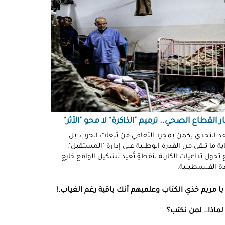
ّوني وضحكوا".. انتهاكات جنسية
نظّمة" في سجون "إسرائيل"!
د سليمان
حو طولكرم بين وعود الإغاثة وواقع
ز!
سلامة
ةُ الشُّهود.. نهجٌ "إسرائيلي"
فلات من العقاب!
ة توفيق
ر القطاع الصحي.. ترميم "الذاكرة" لا محو "الأثر"
صو "الشبح" بغزة.. هويّات تُكشف
عد التحدي يكمن بمجرد التعافي من تبعات الحرب، بل
ة ما تبقى من القدرة الوطنية على إدارة "المستقبل"،
ل مرة!
تحول تداعيات الكارثة لنقطةٍ تُعيد تشكيل الواقع خارج
ادة الفلسطينية.
ئل قاتلة.. مضادات حيوية في قِطع
س كريم"!
يا مريم خذي الكتاب وعلميهم أنك باقية رغم الغياب.!
ل موسى
لماذا.. لمن نكتب؟
انون يتصادم مع نفسه.. نساءٌ