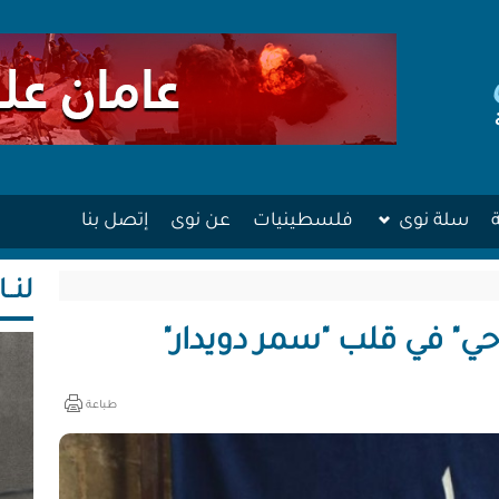
سلة نوى
فلسطينيات
عن نوى
إتصل بنا
لنــا
ي" في قلب "سمر دويدار"
طباعة