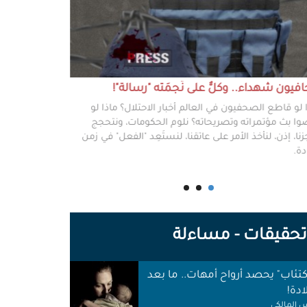
يون شهداء.. وكلٌّ على نَجمَته "رسالة"!
#خطفوا_غزة.. 
 لو قاطع الصحفيون في العالم أخبار الاحتلال؟ ماذا لو
غزة مخطوفة، و
ا بث مؤتمراته وتصريحاته؟ نلوم الحكومات، ونتحجج
نعرفهم جميعًا،
نا، إذن، لنأخذ الأمر على عاتقنا، لنستَعِد "الفعل" في زمن
وكرامتهم، وحيا
دة.
وأهلها أن يرفع
للوجع.
حقيقات - مساءلة
اكتئاب" يحصد أرواح أمهات.. ما بعد
ادة!
 المالكي