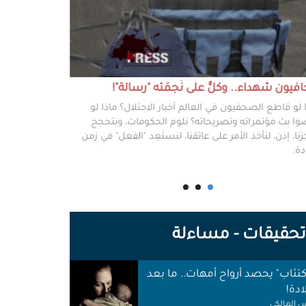
يون شهداء.. وكلٌّ على نَجمَته "رسالة"!
#خطفوا_غزة.. 
 لو قاطع الصحفيون في العالم أخبار الاحتلال؟ ماذا لو
غزة مخطوفة، و
ا بث مؤتمراته وتصريحاته؟ نلوم الحكومات، ونتحجج
نعرفهم جميعًا،
نا، إذن، لنأخذ الأمر على عاتقنا، لنستَعِد "الفعل" في زمن
وكرامتهم، وحيا
دة.
وأهلها أن يرفع
للوجع.
حقيقات - مساءلة
اكتئاب" يحصد أرواح أمهات.. ما بعد
ادة!
 المالكي