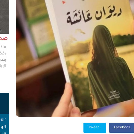
مش وقته!!
صحاف
ليس مطلوباً من الصحفي أن يكون مخططًا إستراتيجيًا
ماذا
ليضع إستراتيجيات عملٍ للهيئات العامة، ولكن من حقه
رفضو
سؤال من يضعون تلك الاستراتيجيات عن تفاصيلها،
بعجز
وخططهم في حال حدوث السيناريوهات الأسوأ؟
الإبا
ت
"ال
الول
Tweet
Facebook
فارس