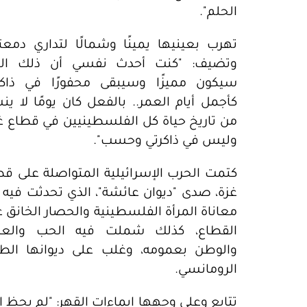
الحلم".
تهرب بعينيها يمينًا وشمالًا لتداري دمعت
وتضيف: "كنت أحدث نفسي أن ذلك الي
سيكون مميزًا وسيبقى محفورًا في ذاكر
كأجمل أيام العمر.. بالفعل كان يومًا لا ي
من تاريخ حياة كل الفلسطينيين في قطاع غز
وليس في ذاكرتي وحسب".
كتمت الحرب الإسرائيلية المتواصلة على قط
غزة، صدى "ديوان عائشة"، الذي تحدثت فيه 
معاناة المرأة الفلسطينية والحصار الخانق 
القطاع، كذلك شملت فيه الحب والعائ
والوطن بعمومه، وغلب على ديوانها الطا
الرومانسي.
تتابع وعلى وجهها ايماءات القهر: "لم يحظ ال