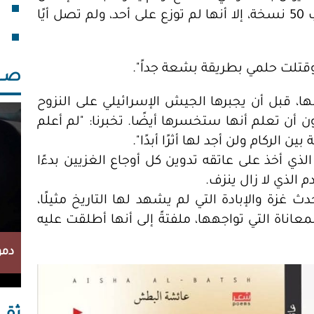
فقد
اطلع عليه أثناء كتابته، ورغم طباعة ما يقارب 50 نسخة، إلا أنها لم توزع على أحد، ولم تصل أيًا
خلف
قتلت حلمي بطريقة بشعة جداً".
صــــ
، قبل أن يجبرها الجيش الإسرائيلي على النزوح
أن تعلم أنها ستخسرها أيضًا. تخبرنا: "لم أعلم
لركام ولن أجد لها أثرًا أبدًا".
ي أخذ على عاتقه تدوين كل أوجاع الغزيين بدءًا
م الذي لا زال ينزف.
ث غزة والإبادة التي لم يشهد لها التاريخ مثيلًا،
اناة التي تواجهها، ملفتةً إلى أنها أطلقت عليه
دمو