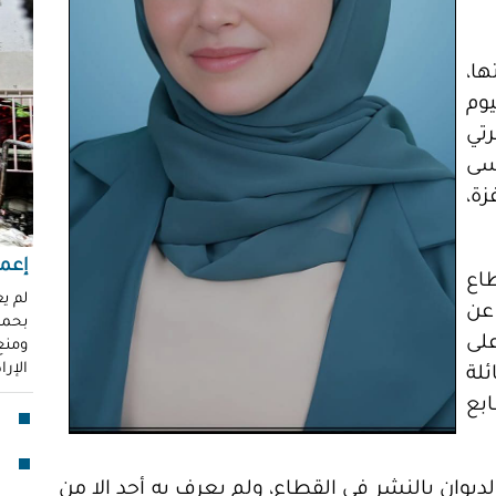
"عر
"مُ
محم
ها،
وم
ناز
تي
العو
رغد 
نسى
ة،
إباد
للإ
مشير
إعما
اع
قنا
لم ي
عن
بحماي
لأو
على
ومنع 
الإر
لة
بدا
بع
"آي
جما
ديوان بالنشر في القطاع، ولم يعرف به أحد إلا من
الق