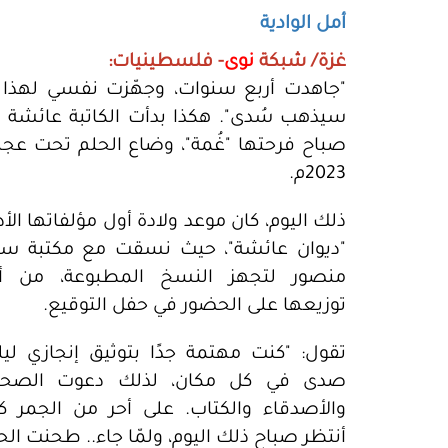
أمل الوادية
غزة/ شبكة
نوى
- فلسطينيات:
"جاهدت أربع سنوات، وجهّزت نفسي لهذا ال
صباح فرحتها "غُمة"، وضاع الحلم تحت عجلة
2023م.
ذلك اليوم، كان موعد ولادة أول مؤلفاتها الأد
"ديوان عائشة"، حيث نسقت مع مكتبة سم
منصور لتجهز النسخ المطبوعة، من أ
توزيعها على الحضور في حفل التوقيع.
تقول: "كنت مهتمة جدًا بتوثيق إنجازي ليل
صدى في كل مكان، لذلك دعوت الصحا
والأصدقاء والكتاب. على أحر من الجمر ك
أنتظر صباح ذلك اليوم، ولمّا جاء.. طحنت ال