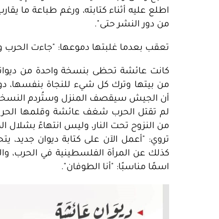
من دور النشر حتى".
تعقب بعدما غلبتها دموعها: "جاءت الحرب و
كانت عائشة تحظى بنسخة واحدة من ديوانها
من بيتها وترك كل شيء للنجاة بنفسها، دون 
أن الجيش سيقصف المنزل وستُردم النسخة بين ا
لم تقتل الحرب شغف عائشة وقلمها الحر الذ
من النزوح تحت النار، وليس انتهاءً بشلال الد
تروي: "أعمل الآن على كتابة ديوان جديد، يتحد
كذلك عن المرأة الفلسطينية في الحرب، والمع
اسمًا مناسبًا: "أنا الطوفان".