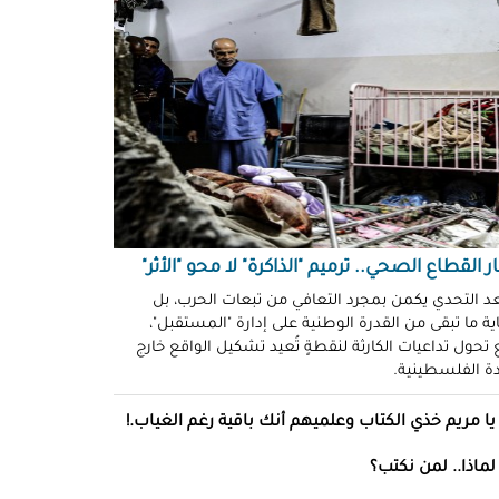
ّوني وضحكوا".. انتهاكات جنسية
نظّمة" في سجون "إسرائيل"!
د سليمان
حو طولكرم بين وعود الإغاثة وواقع
ز!
سلامة
ةُ الشُّهود.. نهجٌ "إسرائيلي"
فلات من العقاب!
ة توفيق
ر القطاع الصحي.. ترميم "الذاكرة" لا محو "الأثر"
صو "الشبح" بغزة.. هويّات تُكشف
عد التحدي يكمن بمجرد التعافي من تبعات الحرب، بل
ة ما تبقى من القدرة الوطنية على إدارة "المستقبل"،
ل مرة!
تحول تداعيات الكارثة لنقطةٍ تُعيد تشكيل الواقع خارج
ادة الفلسطينية.
ئل قاتلة.. مضادات حيوية في قِطع
س كريم"!
يا مريم خذي الكتاب وعلميهم أنك باقية رغم الغياب.!
ل موسى
لماذا.. لمن نكتب؟
انون يتصادم مع نفسه.. نساءٌ