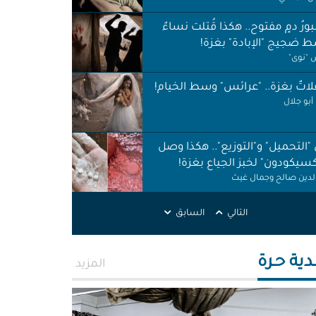
ورُ دمٍ مفتوح.. هكذا قُتلت نساءٌ
 ضجيج "الإبادة" بغزة!
"نوى"
اتٌ بغزة.. "عرائس" وسط الخيام!
أبو جلال
 "التحميل" و"التوزيع".. هكذا وصل
كسيكودون" لخبز الجياع بغزة!
الدين صالح وجمال غيث
لات نظافة في الظل.. لا حقوق ولا
التالي
السابق
ات!
ر اطميزة
دية حـرة
المزيد
اس" غزة قنابل موقوتة.. خَرابٌ نَخَر
ئة والتربة!
الله التركماني ورشا فرحات