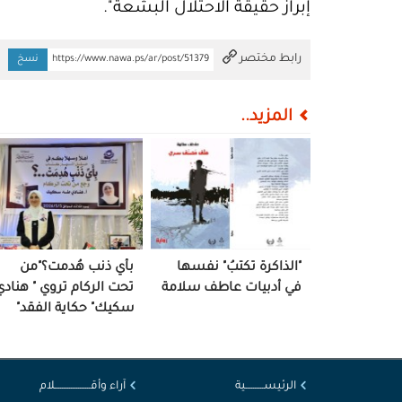
إبراز حقيقة الاحتلال البشعة".
تم النسخ
رابط مختصر
https://www.nawa.ps/ar/post/51379
نسخ
المزيد..
"الذاكرة تكتبُ" نفسها
بأي ذنب هُدمت؟"من
في أدبيات عاطف سلامة
تحت الركام تروي " هنادي
سكيك" حكاية الفقد"
الرئيســــــــــية
آراء وأقــــــــــــــــــــلام