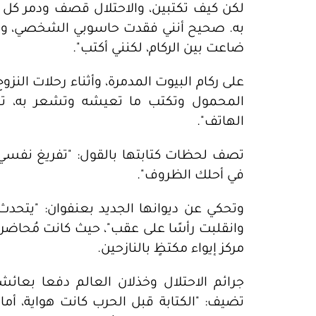
لكن كيف تكتبين، والاحتلال قصف ودمر كل م
به. صحيح أنني فقدت حاسوبي الشخصي، وحت
ضاعت بين الركام، لكنني أكتب".
على ركام البيوت المدمرة، وأثناء رحلات الن
الهاتف".
تصف لحظات كتابتها بالقول: "تفريغ نفسي
في أحلك الظروف".
وتحكي عن ديوانها الجديد بعنفوان: "يتحدث
وانقلبت رأسًا على عقب"، حيث كانت مُحاضرة
مركز إيواء مكتظٍ بالنازحين.
جرائم الاحتلال وخذلان العالم دفعا بعائش
تضيف: "الكتابة قبل الحرب كانت هواية، أم