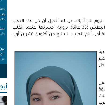
صنب
وسط
خاص 
يوم. لم أدرك.. بل لم أتخيل أن كل هذا التعب
سيذهب سُدى". هكذا بدأت الكاتبة عائشة البطش (33 عامًا)، برواية "حسرتها" عندما انقلب
طفل
 أول أيام الحرب: السابع من أكتوبر/ تشرين أول
رشا 
بين
بية
"أو
ير
نور 
جل
عام
إجاز
أنصا
قى
أبجـ
"غِر
فة
البي
نت
عبد 
حرب