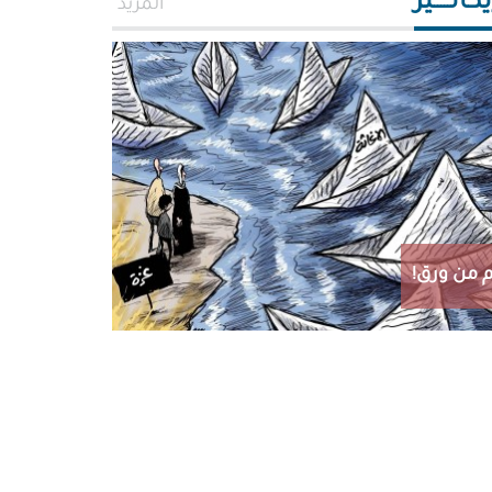
اتـــــير
المزيد
 من ورق!