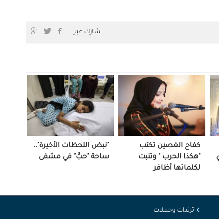
شارك عبر
كفاح الغصين تكتب
"نبض اللحظات الأخيرة"..
"هكذا الحرب " وتنبت
ساحة "حبٍّ" في مشفى
لكلماتها أظافر
ترندات وحملات