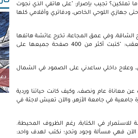
كاريك
ا تملكين؟ تجيب بإصرار: "على هاتفي الذي نجوت
ى جهازي اللوحي الخاص، ودفاتري وأقلامي كلها
زوح الشاقة، وفي عمق المجاعة، تخرج عائشة هاتفها
المحمول وتكتب ما تعيشه وتشعر به، تعقب: "كتبت أكثر من 400 صفحة جميعها على
، وعلاج داخلي ساعدني على الصمود في الشمال
دعم
 عن معاناة عام ونصف، وكيف كانت حياتنا وردية
 جامعية في جامعة الأزهر، والآن تعيش لاجئة في
ة للاستمرار في الكتابة، رغم الظروف المحيطة.
ا الآن فهي مسألة وجود وتحدٍ؛ نكتب لهدف واحد: