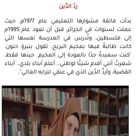
ردّ الدَّين
بدأت فائقة مشوارها التعليمي عام 1977م، حيث
عملت لسنوات في الجزائر، قبل أن تعود عام 1995م
إلى فلسطين، وتُدرس في المدرسة نفسها التي
كانت طالبةً فيها بمخيم البريج. تقول بنبرةٍ حنون:
"كنت سعيدةً جدًا بالعودة إلى المخيم. حينها فقط،
شعرتُ أنني أقدم شيئًا لوطني.. أعلم أبناء بلدي.. أبناء
القضية، وأردُّ الدَّين الذي في عنقي لترابه الغالي".