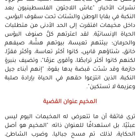
نشرات الأخبار: "عاش اللاجئون الفلسطينيون بعد
النكبة في بقايا الوطن والشتات تحت سقوف البؤس،
داخل مخيمات افتقرت إلى الحد الأدنى من متطلبات
الحياة الإنسانيّة. لقد اعترتهم كلُّ صنوف البؤس
والحرمان؛ بيئتهم تعيسة، بيوتهم هشَّة، صيفهم
خانق، شتاؤهم قاسٍ، كانوا أكثر تعاسة، وأكثر فقرًا،
لكنهم كانوا أكثر ترابطًا، وأقوى عزمًا"، وتضيف بنبرةٍ
حازمة وقد شدّت قبضة يدها بقوة: "إنهم أبناء جيل
النكبة، الذين انتزعوا حقهم في الحياة بإرادة صلبة
وعزيمة لا تستكين".
المخيم عنوان القضية
ترى فائقة أن ما تتعرض له المخيمات اليوم ليس
عبثيًا، بل استهدافًا للعنوان ذاته: "المخيم هو أصل
الحكاية، لذلك تم مسح جباليا، وضرب الشاطئ،