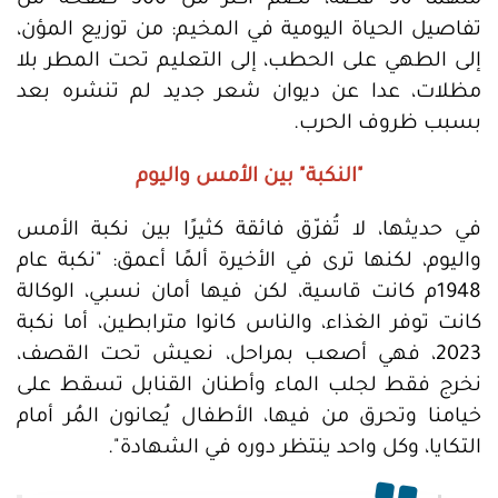
منهما 36 قصة، تضم أكثر من 300 صفحة من
تفاصيل الحياة اليومية في المخيم: من توزيع المؤن،
إلى الطهي على الحطب، إلى التعليم تحت المطر بلا
مظلات، عدا عن ديوان شعر جديد لم تنشره بعد
بسبب ظروف الحرب.
"النكبة" بين الأمس واليوم
في حديثها، لا تُفرّق فائقة كثيرًا بين نكبة الأمس
واليوم، لكنها ترى في الأخيرة ألمًا أعمق: "نكبة عام
1948م كانت قاسية، لكن فيها أمان نسبي، الوكالة
كانت توفر الغذاء، والناس كانوا مترابطين، أما نكبة
2023، فهي أصعب بمراحل، نعيش تحت القصف،
نخرج فقط لجلب الماء وأطنان القنابل تسقط على
خيامنا وتحرق من فيها، الأطفال يُعانون المُر أمام
التكايا، وكل واحد ينتظر دوره في الشهادة".