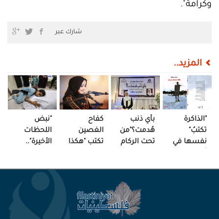
وكرامة".
شارك عبر
المزيد..
"الذاكرة
بأي ذنب
كفاح
"نبض
تكتبُ"
هُدمت؟"من
الغصين
اللحظات
نفسها في
تحت الركام
تكتب "هكذا
الأخيرة"..
أدبيات
تروي "
الحرب "
ساحة "حبٍّ"
عاطف
هنادي
وتنبت
في مشفى
سلامة
سكيك"
لكلماتها
حكاية الفقد"
أظافر