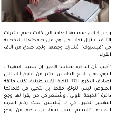
ورغم إغلاق صفحتها العامة التي كانت تضم عشرات
الآلاف، لا تزال تكتب كل يوم، على صفحتها الشخصية
في "فيسبوك"، تُشارك وجعها، وتجد صدىً من آلاف
القراء.
"أكتب لأن الذاكرة سلاحنا الأخير. إن نسينا، انتهينا"..
اليوم، وفي تاريخ الخامس عشر من مايو/ أيار، التي
تصادف الذكرى الـ77 للنكبة الفلسطينية، تكتب فائقة
الصوص ليس لتوثق فقط، بل لتحيي في كلماتها
ذاكرة "الخيمة الأولى"، ولتُشعر كل من يقرأ لها وجع
التهجير الكبير.. كي لا يُطمس تحت ركام الحرب
الجديدة، "المخيم ليس بيوتًا، بل ذاكرة من وجع