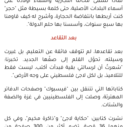
لماذا تُسمى محالنا التجارية وأسماء أولادنا على
أسماء البلدات الأصلية، حتى كلمة بسيطة مثل "حجر"
كنت أربطها بانتفاضة الحجارة، وأشرح له كيف قاومنا
بها سبع سنوات، وأسسنا بها حلم الدولة".
بعد التقاعد
بعد تقاعدها، لم تتوقف فائقة عن التعليم، بل غيرت
وسيلته، تحوّل القلم إلى صفّها الجديد. تخبرنا:
"شعرتُ أن لرسالتي بقية فبدأت أكتب، ليست فقط
للتلاميذ، بل لكل لاجئ فلسطيني على وجه الأرض".
كتاباتها التي تتنقل بين "فيسبوك" وصفحات الدفاتر
المهترئة، وصلت إلى الفلسطينيين في غزة والضفة
والشتات.
نشرت كتابين: "حكاية لاجئ" و"ذاكرة مخيم"، وفي كل