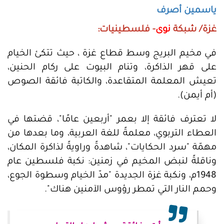
ياسمين أصرف
غزة/ شبكة
نوى
- فلسطينيات:
في مخيم البريج وسط قطاع غزة ، حيث تتكئ الخيام
على قهر الذاكرة، وتنام البيوت على ركام الحنين،
تعيش المعلمة المتقاعدة، والكاتبة فائقة الصوص
(أم أيمن).
لا تعترف فائقة إلا بعمر "أربعين عامًا"، قضتها في
العطاء التربوي، معلمةً للغة العربية، وما بعدها من
مهمّة "سرد الحكايات"، شاهدةً وراويةً لذاكرة المكان،
وناقلةً لنبض المخيم في زمنين: نكبة فلسطين عام
1948م، ونكبة غزة الجديدة "مدّ الخيام وسطوة الجوع،
وحمم النار التي تمطر رؤوس الآمنين هناك".