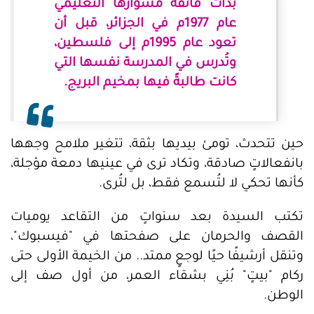
بدأت فائقة مشوارها التعليمي
عام 1977م في الجزائر، قبل أن
تعود عام 1995م إلى فلسطين،
وتُدرس في المدرسة نفسها التي
كانت طالبةً فيها بمخيم البريج.
حين تتحدث، تومئ بيديها بثقة، تتغير ملامح وجهها
بانفعالاتٍ صادقة، وتكاد ترى في عينيها دمعة مؤجلة،
كأنها تحكي لا لتُسمع فقط، بل لتُرى.
تكتب السيدة بعد سنواتٍ من التقاعد يوميات
القصف والحرمان على صفحتها في "فيسبوك"،
وتنقل أرشيفًا حيًا لوجعٍ ممتد.. من الخيمة الأولى حتى
ركام "بيتٍ" بُنِي بشقاء العمر، من أول صف إلى
الوطن.