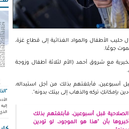
ثقـــ
ي إدخال حليب الأطفال والمواد الغذائية إلى قطاع غزة،
يرية مع شروق أحمد (الأم لثلاثة أطفال وزوجة
قبل أسبوعين، فأبلغتهم بذلك من أجل استبداله،
"الذ
ين بإمكانكِ تركه والذهاب إلى بيتك بدونه".
الأدب
إليه
الذي
ء الصلاحية قبل أسبوعين، فأبلغتهم بذلك
بروها بأن "هذا هو الموجود، لو تودين