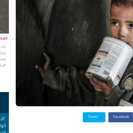
مش وقته!!
صحاف
ليس مطلوباً من الصحفي أن يكون مخططًا إستراتيجيًا
ماذا
ليضع إستراتيجيات عملٍ للهيئات العامة، ولكن من حقه
رفضو
سؤال من يضعون تلك الاستراتيجيات عن تفاصيلها،
بعجز
وخططهم في حال حدوث السيناريوهات الأسوأ؟
الإبا
ت
"ال
الول
Tweet
Facebook
فارس