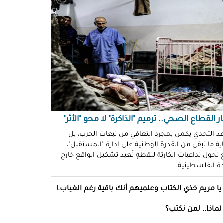
نظّمة" في سجون "إسرائيل"!
د سليمان
حو طولكرم بين وعود الإغاثة وواقع
ز!
سلامة
ةُ الشُّهود.. نهجٌ "إسرائيلي"
فلات من العقاب!
ة توفيق
ر القطاع الصحي.. ترميم "الذاكرة" لا محو "الأثر"
صو "الشبح" بغزة.. هويّات تُكشف
ل مرة!
عد التحدي يكمن بمجرد التعافي من تبعات الحرب، بل
ة ما تبقى من القدرة الوطنية على إدارة "المستقبل"،
تحول تداعيات الكارثة لنقطةٍ تُعيد تشكيل الواقع خارج
ئل قاتلة.. مضادات حيوية في قِطع
ادة الفلسطينية.
س كريم"!
ل موسى
يا مريم خذي الكتاب وعلميهم أنك باقية رغم الغياب.!
انون يتصادم مع نفسه.. نساءٌ
لماذا.. لمن نكتب؟
ن ميراثهن بتوقيع