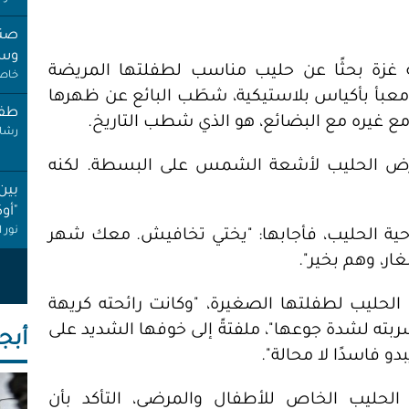
صنب
وسط
خاص 
ة غزة بحثًا عن حليب مناسب لطفلتها المريضة
طفل
معبأ بأكياس بلاستيكية، شطَب البائع عن ظهرها
رشا 
س مع غيره مع البضائع، هو الذي شطب التاريخ.
بين
عرض الحليب لأشعة الشمس على البسطة. لكنه
"أو
نور 
حية الحليب، فأجابها: "يختي تخافيش. معك شهر
عام
غار، وهم بخير".
إجاز
أنصا
 الحليب لطفلتها الصغيرة، "وكانت رائحته كريهة
"غِر
بته لشدة جوعها"، ملفتةً إلى خوفها الشديد على
أبجـ
البي
و فاسدًا لا محالة".
عبد 
"عر
لحليب الخاص للأطفال والمرضى، التأكد بأن