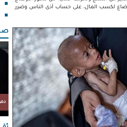
خلف
أوضاع لكسب المال، على حساب أذى الناس وضرر
صــــ
دمو