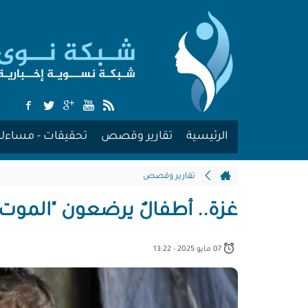
الرئيسية
تقارير وقصص
تحقيقات - مساءلة
تقارير وقصص
غزة.. أطفالٌ يرضعون "الموت"
07 مايو 2025 - 13:22