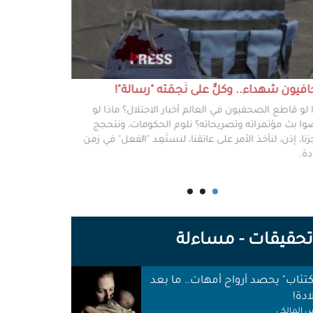
يون شهداء.. وكلٌّ على نَجمَته "رسالة"!
#خطفوا_غزة.. 
 لو قاطع الصحفيون في العالم أخبار الاحتلال؟ ماذا لو
غزة مخطوفة، و
ا بث مؤتمراته وتصريحاته؟ نلوم الحكومات، ونتحجج
نعرفهم جميعًا،
نا، إذن، لنأخذ الأمر على عاتقنا، لنستَعِد "الفعل" في زمن
وكرامتهم، وحيا
دة.
وأهلها أن يرفع
للوجع.
حقيقات - مساءلة
اكتئاب" يحصد أرواح أمهات.. ما بعد
ادة!
 المالكي