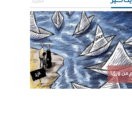
اتـــــير
المزيد
 من ورق!