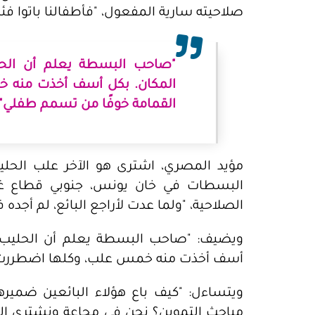
صلاحيته سارية المفعول، "فأطفالنا باتوا فئ
"صاحب البسطة يعلم أن الحل
المكان. بكل أسف أخذت منه خ
القمامة خوفًا من تسمم طفلي".
مؤيد المصري، اشترى هو الآخر علب الحل
البسطات في خان يونس، جنوبي قطاع غزة
الصلاحية، "ولما عدت لأراجع البائع، لم أجده 
ويضيف: "صاحب البسطة يعلم أن الحليب م
أسف أخذت منه خمس علب، وكلها اضطررت إل
ويتساءل: "كيف باع هؤلاء البائعين ضمي
مباحث التموين؟ نحن في مجاعة ونشتري الك