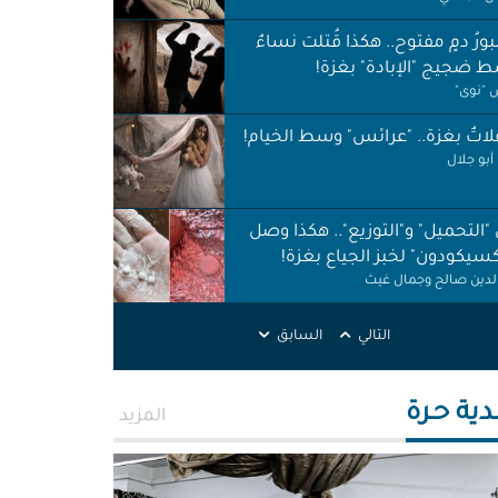
ورُ دمٍ مفتوح.. هكذا قُتلت نساءٌ
 ضجيج "الإبادة" بغزة!
"نوى"
اتٌ بغزة.. "عرائس" وسط الخيام!
أبو جلال
 "التحميل" و"التوزيع".. هكذا وصل
كسيكودون" لخبز الجياع بغزة!
الدين صالح وجمال غيث
لات نظافة في الظل.. لا حقوق ولا
ات!
التالي
السابق
ر اطميزة
اس" غزة قنابل موقوتة.. خَرابٌ نَخَر
دية حـرة
ئة والتربة!
المزيد
الله التركماني ورشا فرحات
ّوني وضحكوا".. انتهاكات جنسية