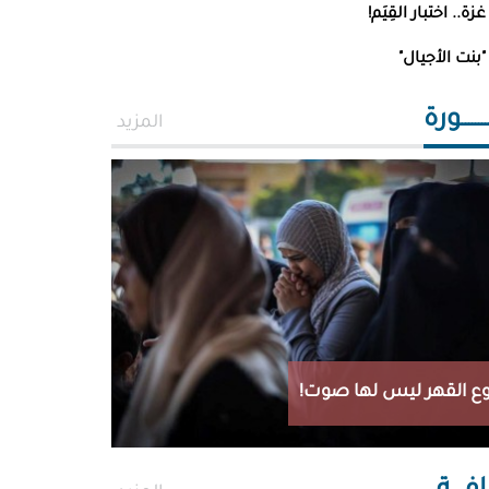
 خلف
غزة.. اختبار القِيَم!
"بنت الأجيال"
ــــــورة
المزيد
ع القهر ليس لها صوت!