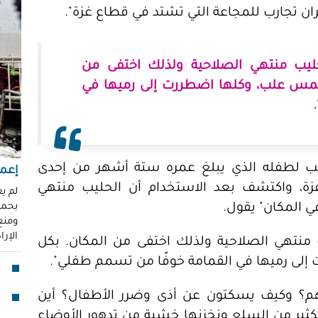
"مُ
ران تجارب للمجاعة التي تشتد في قطاع غزة".
محم
ناز
يب منتهي الصلاحية ولذلك اختفى من
العو
رغد 
مس علب، وكلها اضطررت إلى رميها في
إباد
للإ
مشير
يب لطفله الذي يبلغ عمره ستة أشهر من إحدى
إعما
قنا
، واكتشف بعد الاستخدام أن الحليب منتهي
لأو
لم ي
في المكان" يقول.
بحماي
ومنع 
بدا
الإر
نتهي الصلاحية ولذلك اختفى من المكان. بكل
"آي
ى رميها في القمامة خوفًا من تسمم طفلي".
جما
الق
رهم؟ وكيف يسكتون عن أذى وضرر الأطفال؟ أين
فقد
ثير من السلع ونخزنها خشية من تدهور الأوضاع