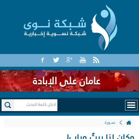
صــورة