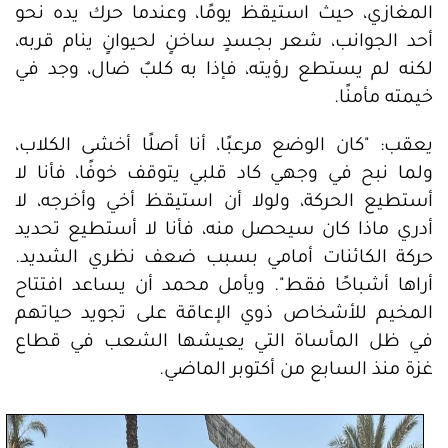
المغازي، حيث استيقظ يومًا، وعندما حرك يده نحو
أحد الجوانب، شعر بجسدٍ ساخنٍ لحيوانٍ ينام قربه،
لكنه لم يستطع رؤيته، فإذا به كلبٌ ضال، وجد في
خيمته مأمنًا.
يعقب: "كان الوضع مرعبًا، أنا أصلًا أخشى الكلاب،
ولما نبح في وجهي كاد قلبي يتوقف خوفًا، فأنا لا
أستطيع الحركة، ولولا أن استيقظ أخي وأخرجه، لا
أدري ماذا كان سيحصل منه، فأنا لا أستطيع تحديد
حركة الكائنات أمامي بسبب ضعف نظري الشديد.
أراها أشباحًا فقط". ويأمل محمد أن يساعد افتتاح
المخيم للأشخاص ذوي الإعاقة على تجويد حياتهم
في ظل المأساة التي يعيشها الشعب في قطاع
غزة منذ السابع من أكتوبر الماضي.