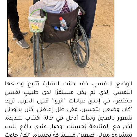
الوضع النفسي، فقد كانت الشابة تتابع وضعها
النفسي الذي لم يكن مستقرًا لدى طبيبٍ نفسي
مختص، في إحدى عيادات "انروا" قبيل الحرب. تزيد:
"كان وضعي يتحسن، ففي ظل إعاقتي، كان يراودني
شعور بالعجز، وبدأت أدخل في حالة اكتئاب شديدة،
لكن مع المتابعة تحسنت، وصار عندي دافع للبدء
بمشروع منزلي صغير"، مستدركةً بحسرة: "لكن جاءت