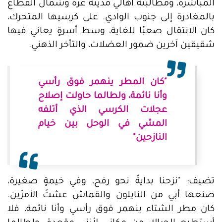
المباشرة، ومطالبته أهالي مدينة غزة وشمال القطاع
بالمغادرة إلى جنوب الوادي. على كرسيها المتحرك،
كان الانتقال صعبًا للغاية، وسط أسرةٍ يعاني فيها
شقيقين آخرين ضمور العضلات، والتأخر الذهني.
"كان المطر ينهمر فوق رأسي
وأنا نائمة، ولطالما حاولت إصلاح
عجلات الكرسي الذي أتلفه
المشي في الوحل بين خيام
النازحين"
تضيف: "نزحنا بدايةً نحو رفح، وفي خيمةٍ صغيرة،
صنعها أبي من النايلون والقماش عشتُ الأمرّين.
كان مطر الشتاء ينهمر فوق رأسي وأنا نائمة، فلا