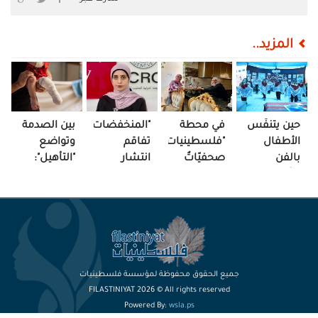
المزيد..
حين يتنفّس
في محطة
"المنخفضات
بين الصدمة
الأطفال
"فلسطينيات"
تفاقم
وتواضع
بالفن
صحفيّاتٌ
انتشار
"التأهيل":
.."أرض
يتقاسمن
المَرض,,
"النجاة من
البرتقال
اللقمة
والخيمة
الرصاص لا
تزهر
والأُنس
غطاءٌ هَش"
تكفي"!
قصصًا"
والمشورة
جميع الحقوق محفوظة لمؤسسة فلسطينيات
FILASTINIYAT 2026 © All rights reserved
Powered By:
wsla.ps