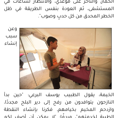
الحمار، والتأخر على موعدي، والانتظار لساعات في
المستشفى، ثم العودة بنفس الطريقة في ظل
الخطر المحدق من كل حدبٍ وصوب".
وعن
سبب
إنشاء
الخيمة، يقول الطبيب يوسف البرعي: "حين بدأ
النازحون يتوافدون من رفح إلى دير البلح مجددًا،
وازدحم المخيم بخيامهم، فكرنا بإنشاء النقطة
الطبية لخدمتهم"، مردفًا: "لا يمكن أن أصف لكم