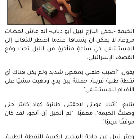
الخيمة -يحكي النازح نبيل أبو دياب- أنه عاش لحظات
مروعة، لا يمكن أن ينساها، عندما اضطر للذهاب إلى
المستشفى في ساعةٍ متأخرةٍ من الليل تحت وقع
القصف الإسرائيلي.
يقول: "أصيب طفلي بمغصٍ شديد ولم يكن هناك أي
نقطة طبية قريبة. حملتهُ بين يدي وذهبت مشيًا على
الأقدام للمستشفى".
يتابع: "أثناء عودتي لاحقتني طائرة كواد كابتر حتى
وصلتُ الخيمة"، معقبًا: "لم أتخيل أن أنجو، لقد كان
موقفًا مرعبًا".
وعبّر نبيل عن حاجة المخيم الكبيرة للنقطة الطبية،