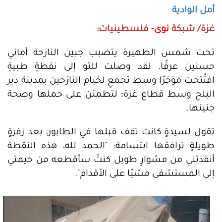
أمل الوادية
غزة/ شبكة
نوى
- فلسطينيات:
تحت شمس الظهيرة يتصبب جبين النازحة أماني
حسنين عرقًا. لقد وصلت للتو إلى نقطةٍ طبيةٍ
افتُتحت مؤخرًا وسط تجمعٍ لخيام النازحين بمدينة دير
البلح وسط قطاع غزة؛ لتطمئن على حملها وصحة
جنينها.
تقول لسيدةٍ كانت تقف قبلها في الطابور، بعد زفرةٍ
طويلةٍ ترافقها ابتسامة: "الحمد لله، هذه النقطة
أنقذتني من مشوارٍ طويل كنتُ سأقطعه من خيمتي
إلى المستشفى مشيًا على الأقدام".