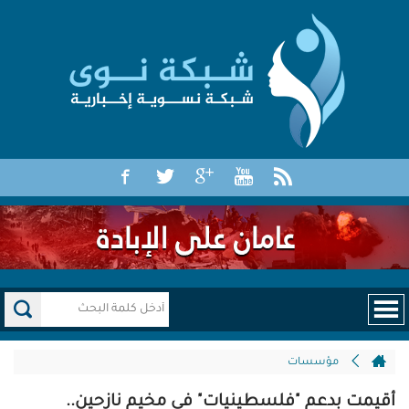
مؤسسات
أقيمت بدعم "فلسطينيات" في مخيم نازحين..