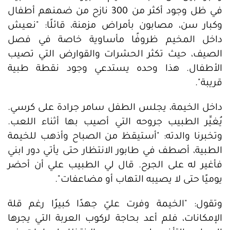
في ظل وجود أكثر من 300 نازح من ضمنهم أطفال
وكبار سن، مصابون بأمراض مزمنة، قائلًا: "نعيش
داخل المخيم ظروفًا مأساوية خاصة في فصل
الصيف، حيث تكثر الحشرات والقوارض التي تصيب
الأطفال. هذا وحده يستدعي وجود نقطة طبية
قريبة".
داخل الخيمة، يجلس الطفل سامر جرادة على كرسي.
يُغيِّر الطبيب جروحه التي أصيب بها أثناء اللعب.
وتخبرنا والدته: "أستيقظ من الصباح وأذهب للخيمة
الطبية، أصطف في طابور الانتظار حتى يأتي دور ابني
فأغير له على الجرح. قال لي الطبيب علي أن أحضر
يوميًا حتى لا يصيبه التهاب أو مضاعفات".
وتقول: "الخيمة وفرت عليّ جهدًا كبيرًا رغم قلة
الإمكانات، فلم أعد بحاجة لركوب العربة التي يجرها