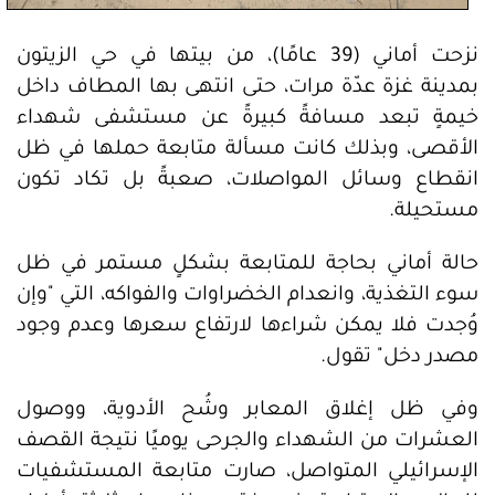
نزحت أماني (39 عامًا)، من بيتها في حي الزيتون
بمدينة غزة عدّة مرات، حتى انتهى بها المطاف داخل
خيمةٍ تبعد مسافةً كبيرةً عن مستشفى شهداء
الأقصى، وبذلك كانت مسألة متابعة حملها في ظل
انقطاع وسائل المواصلات، صعبةً بل تكاد تكون
مستحيلة.
حالة أماني بحاجة للمتابعة بشكلٍ مستمر في ظل
سوء التغذية، وانعدام الخضراوات والفواكه، التي "وإن
وُجدت فلا يمكن شراءها لارتفاع سعرها وعدم وجود
مصدر دخل" تقول.
وفي ظل إغلاق المعابر وشُح الأدوية، ووصول
العشرات من الشهداء والجرحى يوميًا نتيجة القصف
الإسرائيلي المتواصل، صارت متابعة المستشفيات