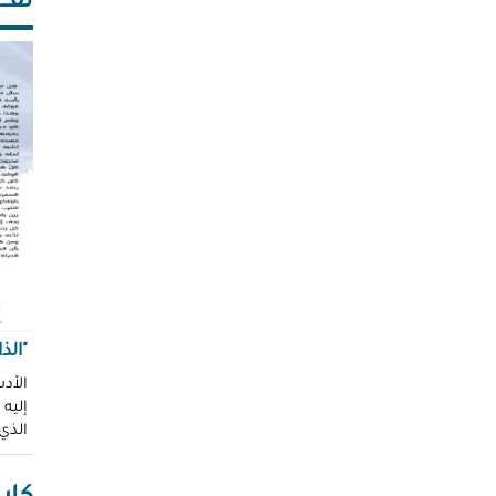
ثقـــ
"الذ
الأدب
إليه
الذي