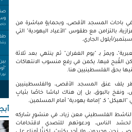
صنب
وسط
ي باحات المسجد الأقصى، وبحمايةٍ مباشرة من
خاص 
ة، بالتزامن مع طقوس "الأعياد اليهودية" التي
طفل
تمبر/أيلول الجاري.
رشا 
ة"، ويمرّ بـ "يوم الغفران" ثم ينتهي بعد ثلاثة
كن القُبح فيها، يكمن في رفع منسوب الانتهاكات
بين
"أو
ها بحق الفلسطينيين هنا.
نور 
طر يلف عنق المسجد الأقصى، والفلسطينيين
عام
ونفخ بالبوق، بل إن هناك لباسًا خاصًا بثيابٍ
إجاز
أنصا
 "الهيكل" كـ "إمامة يهودية" أمام المسلمين.
أبجـ
"غِر
لناشط الفلسطيني معن زياد، في منشورٍ شاركه
البي
لحشد الناس، ودعوتهم للتصدي لاقتحامات
عبد 
. نحن وحيدون، ولا أحد يكترث، لكننَّا أمناء على