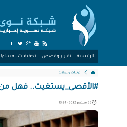
الرئيسية
تقارير وقصص
تحقيقات - مساءلة
ترندات وحملات
#الأقصى_يستغيث.. فهل من
25 سبتمبر 2022 - 13:34