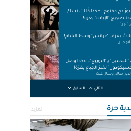
ورُ دمٍ مفتوح.. هكذا قُتلت نساءٌ
 ضجيج "الإبادة" بغزة!
"نوى"
اتٌ بغزة.. "عرائس" وسط الخيام!
أبو جلال
 "التحميل" و"التوزيع".. هكذا وصل
كسيكودون" لخبز الجياع بغزة!
الدين صالح وجمال غيث
لات نظافة في الظل.. لا حقوق ولا
التالي
السابق
ات!
ر اطميزة
دية حـرة
المزيد
اس" غزة قنابل موقوتة.. خَرابٌ نَخَر
ئة والتربة!
الله التركماني ورشا فرحات