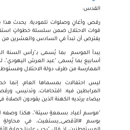
القدس:
رقص وأغانٍ وصلوات تلمودية. يحدث هذا ف
قوات الاحتلال ضمن سلسلة خطواتٍ استفزازي
يفترض أن تبدأ في السادس والعشرين من سب
يبدأ الموسم بما يُسمى بـ"رأس السنة العبري
أسابيع بما يُسمى "عيد العرش اليهودي"، ل
الممارسة من طرف دولة الاحتلال ومستوطني
ليس احتفالات بمسماها العام، إنما خ
المرابطين فيه. اقتحامات، وتدنيس، ورقص، 
بيضاء يرتديه الكهنة الذين يقودون الصلاة في
"موسم أعياد بسمعةٍ سيئة"، هكذا وصفه ا
بوسم #الأقصى_يستغيث، في محاولةٍ 
المستوطنين، إذ قال "يجب علينا حماية الأقصى