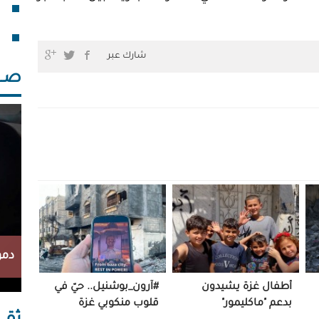
فقد
خلف
شارك عبر
صــــ
دمو
أطفال غزة يشيدون
#آرون_بوشنيل.. حيّ في
بدعم "ماكليمور"
قلوب منكوبي غزة