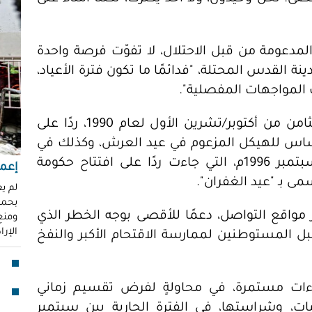
"عر
"مُ
محم
مدعومة من قبل الاحتلال، لا تفوّت فرصة واحدة
القدس المحتلة، "فدائمًا ما تكون فترة الأعياد،
ناز
العو
ب المواجهات المفصلية".
رغد 
ويستذكر مجزرة الأقصى التي وقعت في الثامن من أكتوبر/تشرين الأول لعام 1990، ردًا على
إباد
أساس للهيكل المزعوم في عيد العرش، وكذلك في
للإ
مشير
هبة النفق يوم السادس والعشرين من سبتمبر 1996م، التي جاءت ردًا على افتتاح حكومة
إعما
مى بـ "عيد الغفران".
قنا
لم ي
بحماي
لأو
 مواقع التواصل، دعمًا للأقصى بوجه الخطر الذي
ومنع 
الإر
المستوطنين لممارسة الاقتحام الأكبر والنفخ
بدا
"آي
جما
ءات مستمرة، في محاولةٍ لفرض تقسيم زماني
ات، وشراستها، في الفترة الجارية بين سبتمبر
الق