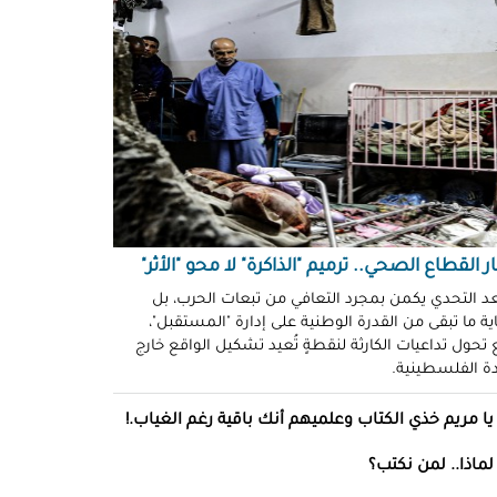
ّوني وضحكوا".. انتهاكات جنسية
نظّمة" في سجون "إسرائيل"!
د سليمان
حو طولكرم بين وعود الإغاثة وواقع
ز!
سلامة
ةُ الشُّهود.. نهجٌ "إسرائيلي"
فلات من العقاب!
ة توفيق
ر القطاع الصحي.. ترميم "الذاكرة" لا محو "الأثر"
صو "الشبح" بغزة.. هويّات تُكشف
عد التحدي يكمن بمجرد التعافي من تبعات الحرب، بل
ة ما تبقى من القدرة الوطنية على إدارة "المستقبل"،
ل مرة!
تحول تداعيات الكارثة لنقطةٍ تُعيد تشكيل الواقع خارج
ادة الفلسطينية.
ئل قاتلة.. مضادات حيوية في قِطع
س كريم"!
يا مريم خذي الكتاب وعلميهم أنك باقية رغم الغياب.!
ل موسى
لماذا.. لمن نكتب؟
انون يتصادم مع نفسه.. نساءٌ