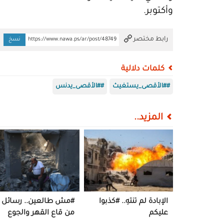
وأكتوبر.
تم النسخ
رابط مختصر
https://www.nawa.ps/ar/post/48749
نسخ
كلمات دلالية
##الأقصى_يستغيث
##الأقصى_يدنس
المزيد..
الإبادة لم تنتهِ.. #كذبوا
#مش طالعين.. رسائل
عليكم
من قاع القهر والجوع