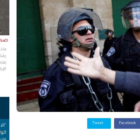
مش وقته!!
صحاف
ليس مطلوباً من الصحفي أن يكون مخططًا إستراتيجيًا
ماذا
ليضع إستراتيجيات عملٍ للهيئات العامة، ولكن من حقه
رفضو
سؤال من يضعون تلك الاستراتيجيات عن تفاصيلها،
بعجز
وخططهم في حال حدوث السيناريوهات الأسوأ؟
الإبا
ت
Tweet
Facebook
"ال
الول
فارس