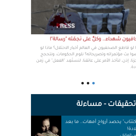
يون شهداء.. وكلٌّ على نَجمَته "رسالة"!
#خطفوا_غزة.. 
 لو قاطع الصحفيون في العالم أخبار الاحتلال؟ ماذا لو
غزة مخطوفة، و
ا بث مؤتمراته وتصريحاته؟ نلوم الحكومات، ونتحجج
نعرفهم جميعًا،
نا، إذن، لنأخذ الأمر على عاتقنا، لنستَعِد "الفعل" في زمن
وكرامتهم، وحيا
دة.
وأهلها أن يرفع
للوجع.
حقيقات - مساءلة
اكتئاب" يحصد أرواح أمهات.. ما بعد
ادة!
 المالكي