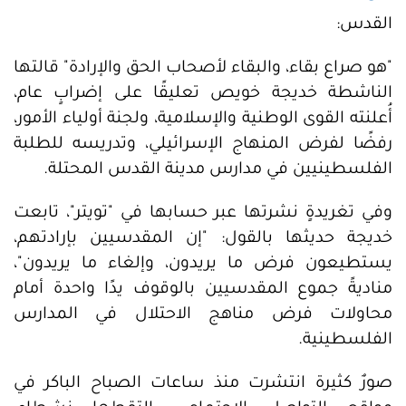
القدس:
"هو صراع بقاء، والبقاء لأصحاب الحق والإرادة" قالتها
الناشطة خديجة خويص تعليقًا على إضرابٍ عام،
أُعلنته القوى الوطنية والإسلامية، ولجنة أولياء الأمور،
رفضًا لفرض المنهاج الإسرائيلي، وتدريسه للطلبة
الفلسطينيين في مدارس مدينة القدس المحتلة.
وفي تغريدةٍ نشرتها عبر حسابها في "تويتر"، تابعت
خديجة حديثها بالقول: "إن المقدسيين بإرادتهم،
يستطيعون فرض ما يريدون، وإلغاء ما يريدون"،
مناديةً جموع المقدسيين بالوقوف يدًا واحدة أمام
محاولات فرض مناهج الاحتلال في المدارس
الفلسطينية.
صورٌ كثيرة انتشرت منذ ساعات الصباح الباكر في