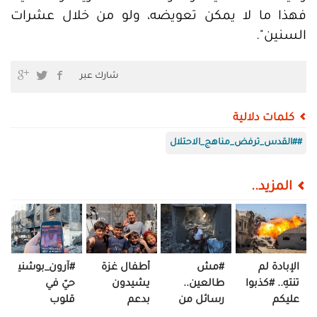
فهذا ما لا يمكن تعويضه، ولو من خلال عشرات
السنين".
شارك عبر
كلمات دلالية
##القدس_ترفض_مناهج_الاحتلال
المزيد..
الإبادة لم
#مش
أطفال غزة
#آرون_بوشنيل..
تنتهِ.. #كذبوا
طالعين..
يشيدون
حيّ في
عليكم
رسائل من
بدعم
قلوب