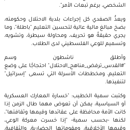
الشخصي، برغم تبعات الأمر".
ويعدُّ الصفدي كل إجراءات بلدية الاحتلال وحكومته،
بضخ مبالغ مالية عالية لتحسين التعليم "باطلة"، وما
يجري حقيقةً هو تحريف، ومحاولة سيطرة، وتشويه،
وتسميم للوعي الفلسطيني لدى الطلاب.
وأطلق ناشطون وسم
"#القدس_ترفض_مناهج_الاحتلال" احتجاجًا على وضع
التعليم، ومخططات الأسرلة التي تسعى "إسرائيل"
لتنفيذها.
وكتبت سمية الخطيب: "خسارة المعارك العسكرية
أو السياسية، يمكن أن تعوض مهما طال الزمن إذا
كانت الأمة محافظة على عقائدها وقيمها وثقافتها"،
لكنها -بحسب سمية- "إذا خسرت معركة الوعي،
وقيمها الأخلاقية، ومقوماتها الحضارية، والثقافية،