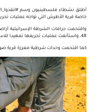
أطلق نشطاء فلسطينيون وسم #انقذوا_الن
خاصة قرية الأطرش التي تواجه عمليات تجريف
واقتحمت جرافات الشرطة الإسرائيلية أرا
48، واستأنفت عمليات تجريفها تمهيدا للاستيلاء عليها واقتلاع عرب النقب من أراضيهم.
كما اقتحمت وحدات شرطية معززة قرية صوي