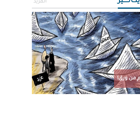
اتـــــير
المزيد
 من ورق!