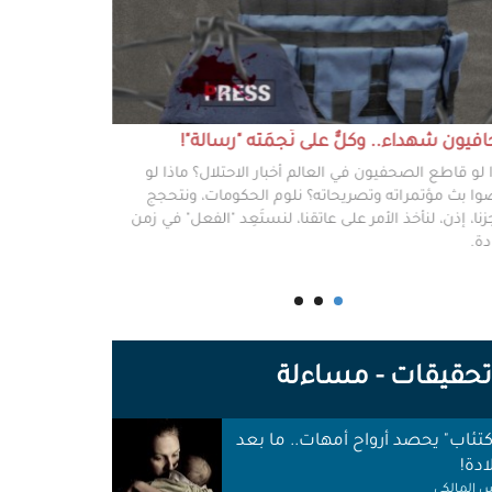
يون شهداء.. وكلٌّ على نَجمَته "رسالة"!
#خطفوا_غزة.. 
 لو قاطع الصحفيون في العالم أخبار الاحتلال؟ ماذا لو
غزة مخطوفة، و
ا بث مؤتمراته وتصريحاته؟ نلوم الحكومات، ونتحجج
نعرفهم جميعًا،
نا، إذن، لنأخذ الأمر على عاتقنا، لنستَعِد "الفعل" في زمن
وكرامتهم، وحيا
دة.
وأهلها أن يرفع
للوجع.
حقيقات - مساءلة
اكتئاب" يحصد أرواح أمهات.. ما بعد
ادة!
 المالكي