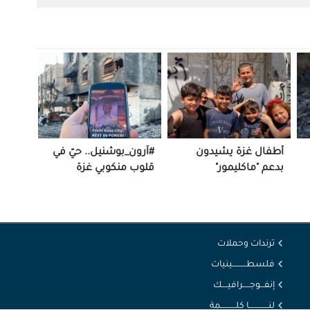
أطفال غزة يشيدون
#آرون_بوشنيل.. حيّ في
بدعم "ماكليمور"
قلوب منكوبي غزة
ترندات وحملات
فلسطــــــــــينيات
إنفـــوجـــــرافيــــك
لنــــــــــــــا كلـــــــــــمة