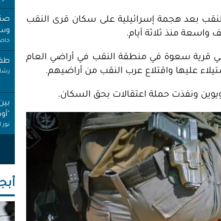
قب بعد هجمة إسرائيلية على سكان قرى النقب
صنب
وسط
 واسعة منذ ثلاثة أيام.
خاص 
ضي قرية سعوة في منطقة النقب في أراضي العام
طفل
رشا 
وين ونفذت حملة اعتقالات بحق السكان.
بين
"أو
نور 
عام
إجاز
أنصا
أبجـ
"غِر
البي
عبد 