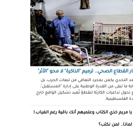
ّوني وضحكوا".. انتهاكات جنسية
نظّمة" في سجون "إسرائيل"!
د سليمان
حو طولكرم بين وعود الإغاثة وواقع
ز!
سلامة
ةُ الشُّهود.. نهجٌ "إسرائيلي"
فلات من العقاب!
ة توفيق
ر القطاع الصحي.. ترميم "الذاكرة" لا محو "الأثر"
صو "الشبح" بغزة.. هويّات تُكشف
عد التحدي يكمن بمجرد التعافي من تبعات الحرب، بل
ة ما تبقى من القدرة الوطنية على إدارة "المستقبل"،
ل مرة!
تحول تداعيات الكارثة لنقطةٍ تُعيد تشكيل الواقع خارج
ادة الفلسطينية.
ئل قاتلة.. مضادات حيوية في قِطع
س كريم"!
يا مريم خذي الكتاب وعلميهم أنك باقية رغم الغياب.!
ل موسى
لماذا.. لمن نكتب؟
انون يتصادم مع نفسه.. نساءٌ