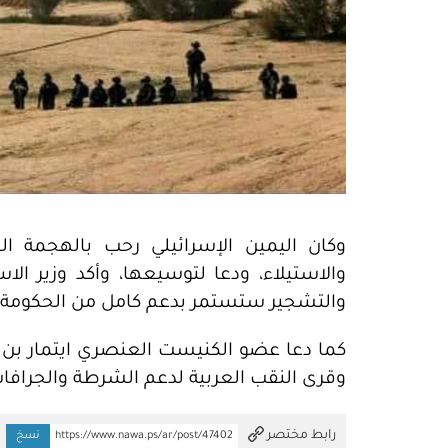
وكان اليمين الإسرائيلي رحب بالهجمة ا
والاستيلاء، ودعا لتوسيعها، وأكد وزير الا
والتشجير ستستمر بدعم كامل من الحكومة ال
كما دعا عضو الكنيست العنصري ايتمار بن جف
وقرى النقب العربية لدعم الشرطة والجرافات
تم النسخ
رابط مختصر
https://www.nawa.ps/ar/post/47402
نسخ