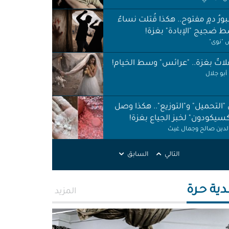
ورُ دمٍ مفتوح.. هكذا قُتلت نساءٌ
 ضجيج "الإبادة" بغزة!
"نوى"
اتٌ بغزة.. "عرائس" وسط الخيام!
أبو جلال
 "التحميل" و"التوزيع".. هكذا وصل
كسيكودون" لخبز الجياع بغزة!
الدين صالح وجمال غيث
لات نظافة في الظل.. لا حقوق ولا
التالي
السابق
ات!
ر اطميزة
دية حـرة
المزيد
اس" غزة قنابل موقوتة.. خَرابٌ نَخَر
ئة والتربة!
الله التركماني ورشا فرحات