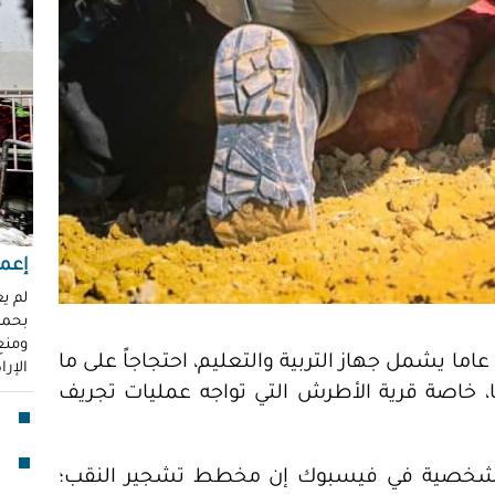
"عر
"مُ
محم
ناز
العو
رغد 
إباد
للإ
مشير
إعما
قنا
لم ي
بحماي
لأو
ومنع 
اما يشمل جهاز التربية والتعليم، احتجاجاً على ما
الإر
 خاصة قرية الأطرش التي تواجه عمليات تجريف
بدا
"آي
جما
لشخصية في فيسبوك إن مخطط تشجير النقب؛
الق