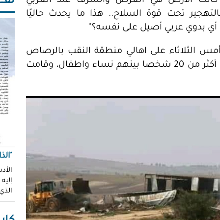
ثقـــ
 كانت الأرض هي العرض والشرف عند العربي
لتهجير تحت قوة السلاح.. هذا ما يحدث حاليًا
ك أي بدوي عربي أصيل على نفسه؟"
أمس الثلاثاء على اهالي منطقة النقب بالرصاص
المطاطي، والغاز المسيل للدموع، واعتقلت أكثر من 20 شخصا بينهم نساء واطفال، وقامت
"الذ
الأدب
إليه
الذي