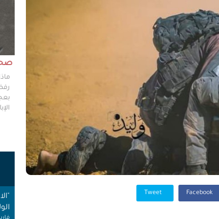
مش وقته!!
صحاف
ليس مطلوباً من الصحفي أن يكون مخططًا إستراتيجيًا
ماذا
ليضع إستراتيجيات عملٍ للهيئات العامة، ولكن من حقه
رفضو
سؤال من يضعون تلك الاستراتيجيات عن تفاصيلها،
بعجز
وخططهم في حال حدوث السيناريوهات الأسوأ؟
الإبا
ت
Tweet
Facebook
"ال
الول
فارس