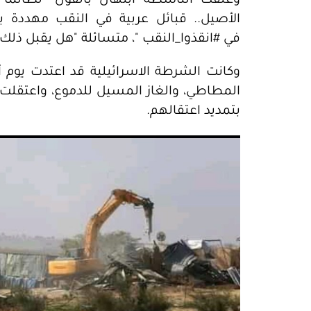
وعلقت الناشطة ابتهال بالقول "لطالما
الأصيل.. قبائل عربية في النقب مهددة با
في #انقذوا_النقب "، متسائلة "هل يقبل ذل
وكانت الشرطة الاسرائيلية قد اعتدت يوم 
بتمديد اعتقالهم.