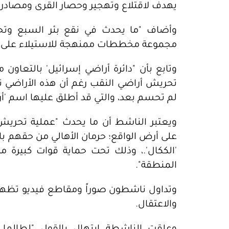
يهدف لاقتلاع وتهجير وحصار القرى ومصادرة أكثر من 00
وأضاف "ما يحدث في نقع بئر السبع وت
مجموعة مخططات ممنهجة للاستيلاء على أ
وتابع بأن "دائرة أراضي إسرائيل' بالتعاون
تحريش أراضي النقب رغم أن هذه الأراضي 
لم تحسم بعد، والتي قد أطلق عليها اسم 'أ
ويعتبر الناشط أن ما يحدث "عملية تحريش
على أرض الواقع؛ حرمان الأهالي من حقهم ب
'الككال'.، وذلك تحت حماية قوات كبيرة
المنطقة".
وتداول ناشطون صوراً ومقاطع فيديو تظهر ا
والاعتقال.