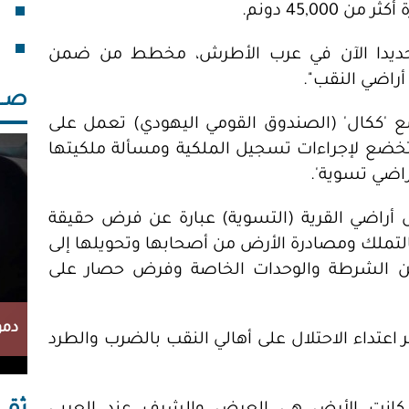
45,0 دونم.
فقد
خلف
حديدا الآن في عرب الأطرش، مخطط من ضمن
راضي النقب".
صــــ
 مع 'ككال' (الصندوق القومي اليهودي) تعمل على
تخضع لإجراءات تسجيل الملكية ومسألة ملكيتها
راضي تسوية'.
 أراضي القرية (التسوية) عبارة عن فرض حقيقة
التملك ومصادرة الأرض من أصحابها وتحويلها إلى
 من الشرطة والوحدات الخاصة وفرض حصار على
دمو
عتداء الاحتلال على أهالي النقب بالضرب والطرد