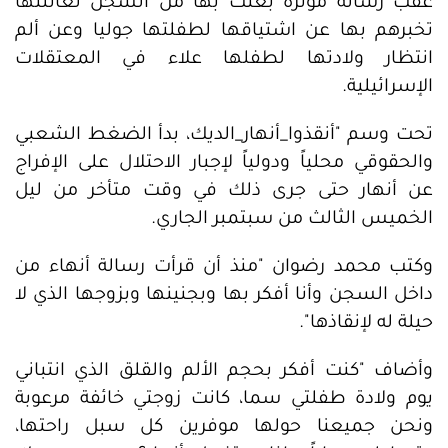
عقب رسالة مؤثرة بعثت بها من السجن لعائلتها
تخبرهم بها عن اشتياقها لطفلتها جوليا وعن ألم
انتظار ولادتها لطفلها علاء في المعتقلات
الإسرائيلية.
تحت وسم "أنقذوا_أنهار_الديك، بدأ الضغط الشعبي
والحقوقي محلياً ودولياً لإجبار الاحتلال على الإفراج
عن أنهار حتى جرى ذلك في وقت متأخر من ليل
الخميس الثالث من سبتمبر الجاري.
وكتب محمد رضوان "منذ أن قرأت رسالة أنهاء من
داخل السجن وأنا أفكر بها وبجنينها وبزوجها الذي لا
حيلة له لإنقاذها".
وأضاف "كنت أفكر بحجم الألم والقلق الذي انتباني
يوم ولادة طفلتي سما، كانت زوجتي خائفة مرعوبة
ونحن جميعنا حولها موفرين كل سبل راحتها،