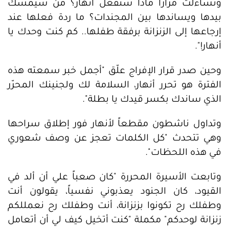
وتساءلت مراراً ماذا ستفعل أنهار؟ من سيمسك
بيدها ويساندها بين المجندات؟ ما ردة فعلها عند
إرجاعها إلى الزنزانة برفقة طفلها.. كم كنت وحدك يا
أنهار!".
وحين صدر قرار الإفراج علّق "أجمل خبر سمعته هذه
الفترة هو تحرر أنهار، السلامة لك ولجنينك المحرّر
الذي ساندك بكسر قيدك يا بطلة".
وتداول ناشطون مقطعاً لأنهار فور إطلاق سراحها
وهي تتحدث "كل الكلمات تعجز عن وصف شعوري
في هذه اللحظات".
وتابعت الأسيرة المحررة "كان صعباً علي أن ألد في
القيود، كان الجنود يعذبوني نفسياً، يقولون أنت
وطفلك رح تكونوا بزنزانة، أنت وطفلك رح نعمللكم
زنزانة لوحدكم" مكملة "كنت أتخيل كيف لي أن أتعامل