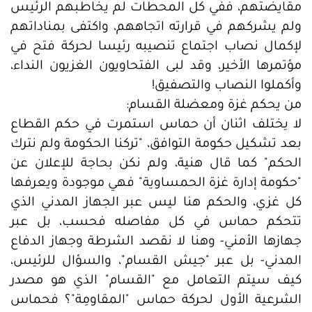
مقايضتهم، ففي كل المحطات لم يخاطبهم الرئيس
ولم يشركهم في قرارته اتجاههم، واكتفى بمناداتهم
لإكمال نصاب اجتماع تنصيبه رئيسا لحركة فتح في
مؤتمرها الأخير، وقد لبى الفتحاويون الغزيون النداء،
وأكملوا النصاب والتصفيق!
من يحكم غزة ومعضلة القسام:
لا يختلف اثنان أن حماس استمرت في حكم القطاع
بعد تشكيل حكومة التوافق، "تركنا الحكومة ولم نترك
الحكم" كما قال هنية، ولم نكن بحاجة للإعلان عن
"حكومة إدارة غزة الحمساوية" فهي موجودة ويعرفها
كل غزي، والحكم هنا ليس عبر الجهاز المدني الذي
تتحكم حماس في كل مفاصله فحسب، بل عبر
جهازها الأمني- وهنا لا نقصد الشرطة وجهاز الدفاع
المدني- بل عبر "جيش القسام"، والسؤال للرئيس،
كيف سيتم التعامل مع "القسام" الذي هو مصدر
الشرعية الأول لحركة حماس "المقاومِة"؟ فحماس