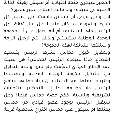
المعبر سيجري فتحه اعتيادياً، أم سيبقى رهينة الحالة
الأمنية في سيناء؟ وما فائدة استلام معبر مغلق؟
إذن وعلى فرض أن حماس وافقت على تسليم كل
شيء، والعودة لما كان عليه الحال قبل 2007، هل
الرئيس جاهز للاستلام؟ أم أنه يعول على أن حكومة
الوحدة الوطنية ستستلم وبذلك يتم ترحيل الأزمة
وأسئلتها الشائكة لهذه الحكومة؟
وبمقابل قبول حماس بشرط الرئيس بتسليم
القطاع، ماذا سيقدم الرئيس لحماس؟ هل سيتم
عقد الإطار القيادي المؤقت ولو لمرة واحدة للتداول
في تشكيل حكومة الوحدة الوطنية ومهماتها
وطريقة عملها- مع التسليم أن برنامجها هو برنامج
الرئيس ولا وظيفة لها إلا التحضير لانتخابات
تشريعية ورئاسية- فكم حصة حماس فيها؟ وهل
سيقبل الرئيس بوجود عضو قيادي من حماس
يمثلها أم سيكون على حماس اقتراح شخصية قريبة