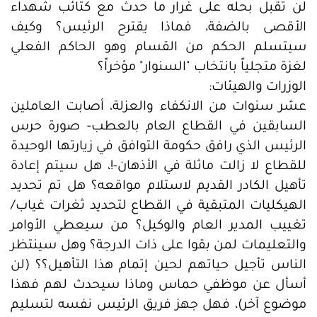
لن تقبل بحله على غرار ما حدث مع كتائب شهداء
الأقصى بالضفة، فماذا يقترح الرئيس؟ وكيف
سيتسلم الحكم من القسام وهو الحاكم الفعلي
لغزة متجلياً بانتخاب "السنوار" مؤخراً؟
الوزرات والهيئات:
عشر سنوات من الانكفاء والعزلة، أصابت العاملين
السابقين في القطاع العام بالعطب- صورة حرس
الرئيس الذي رافق حكومة التوافق في زيارتها الوحيدة
للقطاع لا زالت ماثلة في الأذهان-!، هل سيتم إعادة
تأهيل الكادر القديم لاستلام مواقعه؟ هل تم تحديد
الهيكليات المتبقية في القطاع لتحديد ثغرات غياب/
تغييب المدير العام والوكيل؟ من سيعطي الأوامر
والتعليمات لمن بقوا على ذات الدرجة؟ وهل سينتظر
الناس تأجيل حياتهم لحين إتمام هذا التأهيل؟؟ (لن
أسأل عن موظفي حماس وماذا سيحدث لهم فهذا
موضوع آخر)، فهل جهز فريق الرئيس نفسه لتسليم