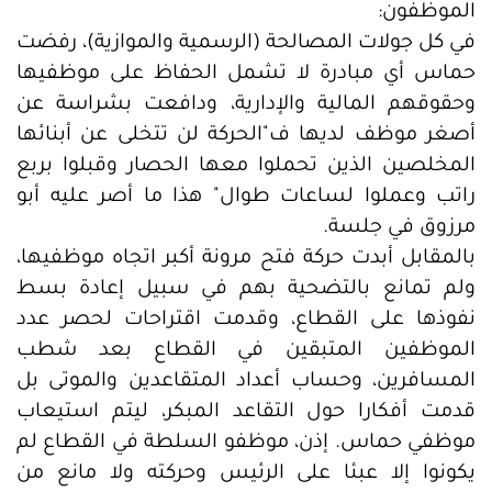
الموظفون:
في كل جولات المصالحة (الرسمية والموازية)، رفضت
حماس أي مبادرة لا تشمل الحفاظ على موظفيها
وحقوقهم المالية والإدارية، ودافعت بشراسة عن
أصغر موظف لديها ف"الحركة لن تتخلى عن أبنائها
المخلصين الذين تحملوا معها الحصار وقبلوا بربع
راتب وعملوا لساعات طوال" هذا ما أصر عليه أبو
مرزوق في جلسة.
بالمقابل أبدت حركة فتح مرونة أكبر اتجاه موظفيها،
ولم تمانع بالتضحية بهم في سبيل إعادة بسط
نفوذها على القطاع، وقدمت اقتراحات لحصر عدد
الموظفين المتبقين في القطاع بعد شطب
المسافرين، وحساب أعداد المتقاعدين والموتى بل
قدمت أفكارا حول التقاعد المبكر، ليتم استيعاب
موظفي حماس. إذن، موظفو السلطة في القطاع لم
يكونوا إلا عبئا على الرئيس وحركته ولا مانع من