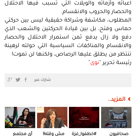
اعبائه وأزماته والويلات التي تسبب فيها الاحتلال
والحصار والحروب والانقسام.
المطلوب، مكاشفة وشراكة حقيقية ليس بين حركتي
حماس وفتح، بل بين قيادة الحركتين والشعب الذي
دفع ولا زال يدفع ثمن استمرار الاحتلال والحصار
والانقسام والمناكفات السياسية التي حولته لرهينة
تنتظر من يطلق عليها الرصاص، ولكنها لن تموت!
رئيسة تحرير "
نوى
"
شارك عبر
المزيد..
صحافيون
#خطفوا_غزة..
مش وقته!!
أي مجتمع