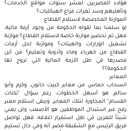
هؤلاء المضربين لعشر سنوات مواقع الخدمات؟
وتأهليهم وسد ثغرات فراغ الهيكليات؟
الموازنة المخصصة لاستلام القطاع:
لو سلمنا بما تقوله الحكومة من وجود أزمة مالية،
فهل تم تحضير موازنة خاصة لاستلام القطاع؟ موازنة
تشغيل الوزارات والهيئات؟ وموازنة لحل أزمات
القطاع من كهرباء وماء وأدوية وتعليم؟ من أين
مصدرها في ظل الأزمة المالية التي تروج لها
الحكومة؟؟
المعابر:
انسحاب حماس من معابر كبيت حانون، وكرم وأبو
سالم، هو أسهل الخطوات، رغم سؤال "ثكنات
القسام" المجاورة لتلك المعابر، ويبقى استلام معبر
رفح عبر استبدال الموظفين هو الأصعب ولن يعني
شيئاً للغزين في ظل استمرار اغلاقه، فهل تواصل
فريق الرئيس مع الشقيقة مصر، أنه وفي حال تسليم